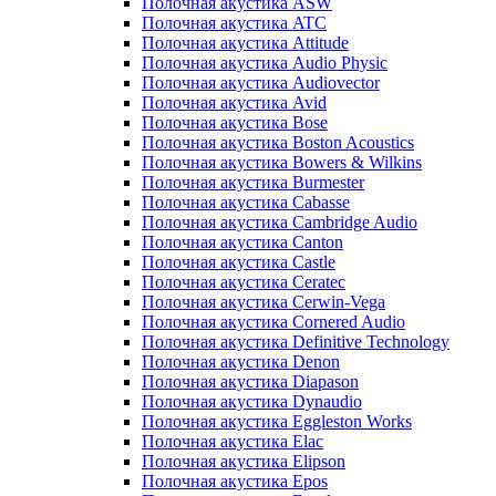
Полочная акустика ASW
Полочная акустика ATC
Полочная акустика Attitude
Полочная акустика Audio Physic
Полочная акустика Audiovector
Полочная акустика Avid
Полочная акустика Bose
Полочная акустика Boston Acoustics
Полочная акустика Bowers & Wilkins
Полочная акустика Burmester
Полочная акустика Cabasse
Полочная акустика Cambridge Audio
Полочная акустика Canton
Полочная акустика Castle
Полочная акустика Ceratec
Полочная акустика Cerwin-Vega
Полочная акустика Cornered Audio
Полочная акустика Definitive Technology
Полочная акустика Denon
Полочная акустика Diapason
Полочная акустика Dynaudio
Полочная акустика Eggleston Works
Полочная акустика Elac
Полочная акустика Elipson
Полочная акустика Epos