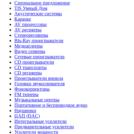
Специальное предложение
TIS Умный Дом
Акустические системы
Караоке
AV процессоры
AV ресиверы
Стереоресиверы
Blu-Ray проигрыватели
Медиаплееры
Видео серверы
Сетевые проигрыватели
CD проигрыватели
CD транспорты
CD ресиверы
Проигрыватели винила
Головки звукоснимателя
Фонокорректоры
FM тюнеры
Музыкальные центры
Портативное и беспроводное аудио
Наушники
ЦАП (DAC)
Интегральные усилители
Предварительные усилители
Усилители мощности