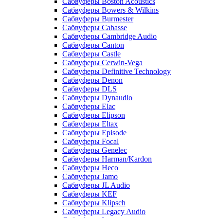
Сабвуферы Boston Acoustics
Сабвуферы Bowers & Wilkins
Сабвуферы Burmester
Сабвуферы Cabasse
Сабвуферы Cambridge Audio
Сабвуферы Canton
Сабвуферы Castle
Сабвуферы Cerwin-Vega
Сабвуферы Definitive Technology
Сабвуферы Denon
Сабвуферы DLS
Сабвуферы Dynaudio
Сабвуферы Elac
Сабвуферы Elipson
Сабвуферы Eltax
Сабвуферы Episode
Сабвуферы Focal
Сабвуферы Genelec
Сабвуферы Harman/Kardon
Сабвуферы Heco
Сабвуферы Jamo
Сабвуферы JL Audio
Сабвуферы KEF
Сабвуферы Klipsch
Сабвуферы Legacy Audio