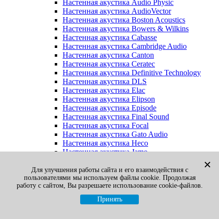
Настенная акустика Audio Physic
Настенная акустика AudioVector
Настенная акустика Boston Acoustics
Настенная акустика Bowers & Wilkins
Настенная акустика Cabasse
Настенная акустика Cambridge Audio
Настенная акустика Canton
Настенная акустика Ceratec
Настенная акустика Definitive Technology
Настенная акустика DLS
Настенная акустика Elac
Настенная акустика Elipson
Настенная акустика Episode
Настенная акустика Final Sound
Настенная акустика Focal
Настенная акустика Gato Audio
Настенная акустика Heco
Настенная акустика Jamo
Настенная акустика KEF
✕
Настенная акустика Klipsch
Для улучшения работы сайта и его взаимодействия с
пользователями мы используем файлы cookie. Продолжая
Настенная акустика Legacy
работу с сайтом, Вы разрешаете использование cookie-файлов.
Настенная акустика M&K Sound
Настенная акустика Martin Logan
Принять
Настенная акустика McIntosh
Настенная акустика Monitor Audio