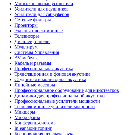
Многоканальные усилители
Усилители для наушников
Усилители для сабвуферов
Сетевые фильтры
Проекторы
Экраны проекционные
Телевизоры
Дисплеи, панели
Мультирум
Системы Управления
AV мебель
Кабель и разъемы
Профессиональная акустика
Трянсляционная и фоновая акустика
Студийная и мониторная акустика
Линейные массивы
Профессиональное оборудование для кинотеатров
Динамики для профессиональной акустики
Профессиональные усилители мощности
Трансляционные усилители мощности
Микшеры
Микрофоны
Конференц-системы
In-ear мониторинг
Беспроводная передача звука