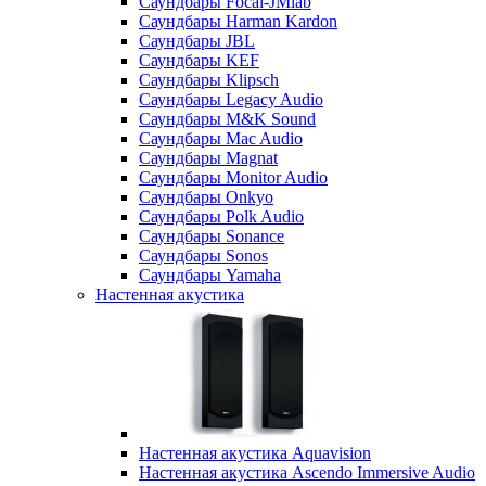
Саундбары Focal-JMlab
Саундбары Harman Kardon
Саундбары JBL
Саундбары KEF
Саундбары Klipsch
Саундбары Legacy Audio
Саундбары M&K Sound
Саундбары Mac Audio
Саундбары Magnat
Саундбары Monitor Audio
Саундбары Onkyo
Саундбары Polk Audio
Саундбары Sonance
Саундбары Sonos
Саундбары Yamaha
Настенная акустика
Настенная акустика Aquavision
Настенная акустика Ascendo Immersive Audio