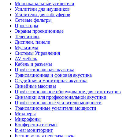
Многоканальные усилители
Усилители для наушников
Усилители для сабвуферов
Сетевые фильтры
Проекторы
Экраны проекционные
Телевизоры
Дисплеи, панели
Мультирум
Системы Управления
AV мебель
Кабель и разъемы
Профессиональная акустика
Трянсляционная и фоновая акустика
Студийная и мониторная акустика
Линейные массивы
Профессиональное оборудование для кинотеатров
Динамики для профессиональной акустики
Профессиональные усилители мощности
Трансляционные усилители мощности
Микшеры
Микрофоны
Конференц-системы
In-ear мониторинг
Беспроводная передача звука