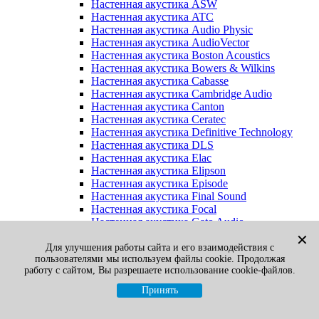
Настенная акустика ASW
Настенная акустика ATC
Настенная акустика Audio Physic
Настенная акустика AudioVector
Настенная акустика Boston Acoustics
Настенная акустика Bowers & Wilkins
Настенная акустика Cabasse
Настенная акустика Cambridge Audio
Настенная акустика Canton
Настенная акустика Ceratec
Настенная акустика Definitive Technology
Настенная акустика DLS
Настенная акустика Elac
Настенная акустика Elipson
Настенная акустика Episode
Настенная акустика Final Sound
Настенная акустика Focal
Настенная акустика Gato Audio
Настенная акустика Heco
✕
Настенная акустика Jamo
Для улучшения работы сайта и его взаимодействия с
пользователями мы используем файлы cookie. Продолжая
Настенная акустика KEF
работу с сайтом, Вы разрешаете использование cookie-файлов.
Настенная акустика Klipsch
Настенная акустика Legacy
Принять
Настенная акустика M&K Sound
Настенная акустика Martin Logan