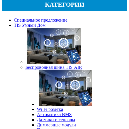
КАТЕГОРИИ
Специальное предложение
TIS Умный Дом
Беспроводная шина TIS-AIR
Wi-Fi розетка
Автоматика BMS
Датчики и сенсоры
Диммерные модули