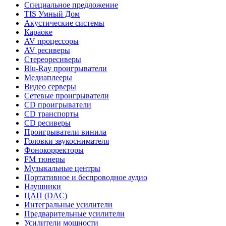
Специальное предложение
TIS Умный Дом
Акустические системы
Караоке
AV процессоры
AV ресиверы
Стереоресиверы
Blu-Ray проигрыватели
Медиаплееры
Видео серверы
Сетевые проигрыватели
CD проигрыватели
CD транспорты
CD ресиверы
Проигрыватели винила
Головки звукоснимателя
Фонокорректоры
FM тюнеры
Музыкальные центры
Портативное и беспроводное аудио
Наушники
ЦАП (DAC)
Интегральные усилители
Предварительные усилители
Усилители мощности