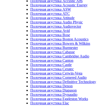
Полочная акустика Accustic Arts
Полочная акустика Acoustic Energy
Полочная акустика ASW
Полочная акустика ATC
Полочная акустика Attitude
Полочная акустика Audio Physic
Полочная акустика Audiovector
Полочная акустика Avid
Полочная акустика Bose
Полочная акустика Boston Acoustics
Полочная акустика Bowers & Wilkins
Полочная акустика Burmester
Полочная акустика Cabasse
Полочная акустика Cambridge Audio
Полочная акустика Canton
Полочная акустика Castle
Полочная акустика Ceratec
Полочная акустика Cerwin-Vega
Полочная акустика Cornered Audio
Полочная акустика Definitive Technology
Полочная акустика Denon
Полочная акустика Diapason
Полочная акустика Dynaudio
Полочная акустика Eggleston Works
Полочная акустика Elac