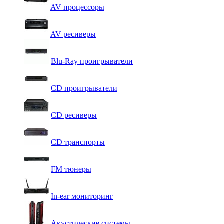
AV процессоры
AV ресиверы
Blu-Ray проигрыватели
CD проигрыватели
CD ресиверы
CD транспорты
FM тюнеры
In-ear мониторинг
Акустические системы