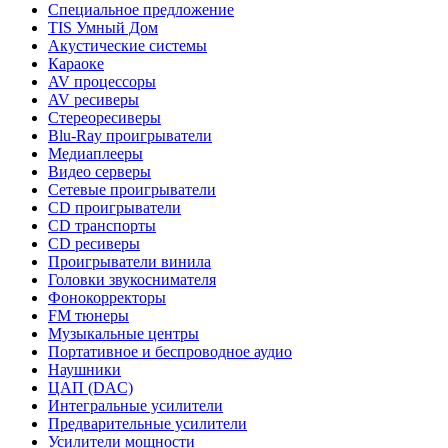
Специальное предложение
TIS Умный Дом
Акустические системы
Караоке
AV процессоры
AV ресиверы
Стереоресиверы
Blu-Ray проигрыватели
Медиаплееры
Видео серверы
Сетевые проигрыватели
CD проигрыватели
CD транспорты
CD ресиверы
Проигрыватели винила
Головки звукоснимателя
Фонокорректоры
FM тюнеры
Музыкальные центры
Портативное и беспроводное аудио
Наушники
ЦАП (DAC)
Интегральные усилители
Предварительные усилители
Усилители мощности