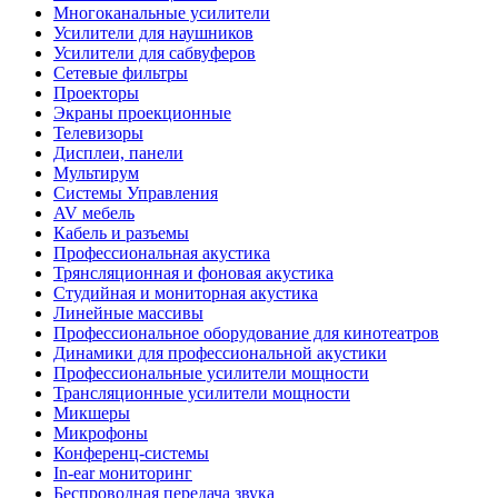
Многоканальные усилители
Усилители для наушников
Усилители для сабвуферов
Сетевые фильтры
Проекторы
Экраны проекционные
Телевизоры
Дисплеи, панели
Мультирум
Системы Управления
AV мебель
Кабель и разъемы
Профессиональная акустика
Трянсляционная и фоновая акустика
Студийная и мониторная акустика
Линейные массивы
Профессиональное оборудование для кинотеатров
Динамики для профессиональной акустики
Профессиональные усилители мощности
Трансляционные усилители мощности
Микшеры
Микрофоны
Конференц-системы
In-ear мониторинг
Беспроводная передача звука