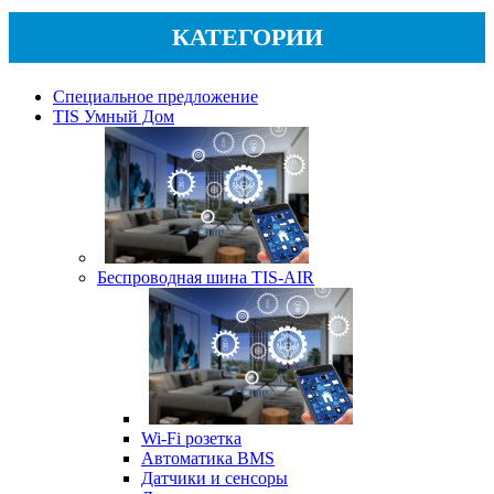
КАТЕГОРИИ
Специальное предложение
TIS Умный Дом
Беспроводная шина TIS-AIR
Wi-Fi розетка
Автоматика BMS
Датчики и сенсоры