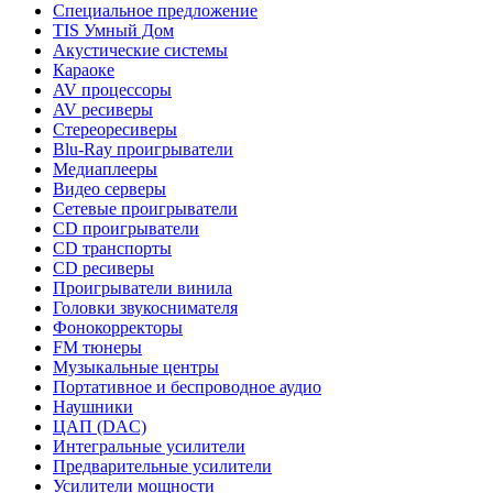
Специальное предложение
TIS Умный Дом
Акустические системы
Караоке
AV процессоры
AV ресиверы
Стереоресиверы
Blu-Ray проигрыватели
Медиаплееры
Видео серверы
Сетевые проигрыватели
CD проигрыватели
CD транспорты
CD ресиверы
Проигрыватели винила
Головки звукоснимателя
Фонокорректоры
FM тюнеры
Музыкальные центры
Портативное и беспроводное аудио
Наушники
ЦАП (DAC)
Интегральные усилители
Предварительные усилители
Усилители мощности