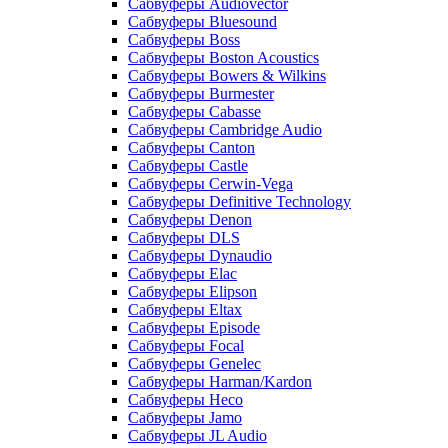
Сабвуферы Audiovector
Сабвуферы Bluesound
Сабвуферы Boss
Сабвуферы Boston Acoustics
Сабвуферы Bowers & Wilkins
Сабвуферы Burmester
Сабвуферы Cabasse
Сабвуферы Cambridge Audio
Сабвуферы Canton
Сабвуферы Castle
Сабвуферы Cerwin-Vega
Сабвуферы Definitive Technology
Сабвуферы Denon
Сабвуферы DLS
Сабвуферы Dynaudio
Сабвуферы Elac
Сабвуферы Elipson
Сабвуферы Eltax
Сабвуферы Episode
Сабвуферы Focal
Сабвуферы Genelec
Сабвуферы Harman/Kardon
Сабвуферы Heco
Сабвуферы Jamo
Сабвуферы JL Audio