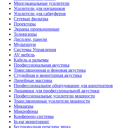
Многоканальные усилители
Усилители для наушников
Усилители для сабвуферов
Сетевые фильтры
Проекторы
Экраны проекционные
Телевизоры
Дисплеи, панели
Мультирум
Системы Управления
AV мебель
Кабель и разъемы
Профессиональная акустика
Трянсляционная и фоновая акустика
Студийная и мониторная акустика
Линейные массивы
Профессиональное оборудование для кинотеатров
Динамики для профессиональной акустики
Профессиональные усилители мощности
Трансляционные усилители мощности
Микшеры
Микрофоны
Конференц-системы
In-ear мониторинг
Беспроводная передача звука