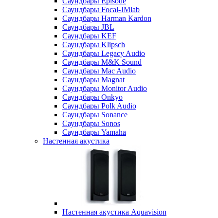
Саундбары Episode
Саундбары Focal-JMlab
Саундбары Harman Kardon
Саундбары JBL
Саундбары KEF
Саундбары Klipsch
Саундбары Legacy Audio
Саундбары M&K Sound
Саундбары Mac Audio
Саундбары Magnat
Саундбары Monitor Audio
Саундбары Onkyo
Саундбары Polk Audio
Саундбары Sonance
Саундбары Sonos
Саундбары Yamaha
Настенная акустика
Настенная акустика Aquavision