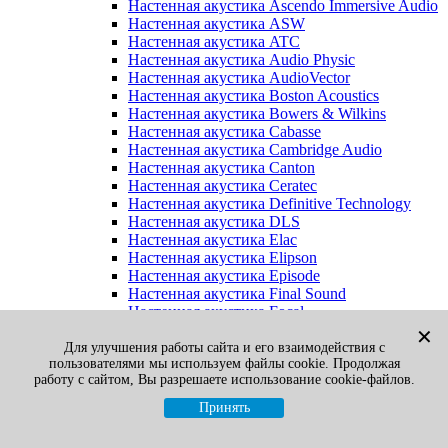
Настенная акустика Ascendo Immersive Audio
Настенная акустика ASW
Настенная акустика ATC
Настенная акустика Audio Physic
Настенная акустика AudioVector
Настенная акустика Boston Acoustics
Настенная акустика Bowers & Wilkins
Настенная акустика Cabasse
Настенная акустика Cambridge Audio
Настенная акустика Canton
Настенная акустика Ceratec
Настенная акустика Definitive Technology
Настенная акустика DLS
Настенная акустика Elac
Настенная акустика Elipson
Настенная акустика Episode
Настенная акустика Final Sound
Настенная акустика Focal
Настенная акустика Gato Audio
✕
Настенная акустика Heco
Для улучшения работы сайта и его взаимодействия с
пользователями мы используем файлы cookie. Продолжая
Настенная акустика Jamo
работу с сайтом, Вы разрешаете использование cookie-файлов.
Настенная акустика KEF
Настенная акустика Klipsch
Принять
Настенная акустика Legacy
Настенная акустика M&K Sound