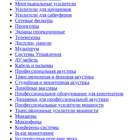
Многоканальные усилители
Усилители для наушников
Усилители для сабвуферов
Сетевые фильтры
Проекторы
Экраны проекционные
Телевизоры
Дисплеи, панели
Мультирум
Системы Управления
AV мебель
Кабель и разъемы
Профессиональная акустика
Трянсляционная и фоновая акустика
Студийная и мониторная акустика
Линейные массивы
Профессиональное оборудование для кинотеатров
Динамики для профессиональной акустики
Профессиональные усилители мощности
Трансляционные усилители мощности
Микшеры
Микрофоны
Конференц-системы
In-ear мониторинг
Беспроводная передача звука