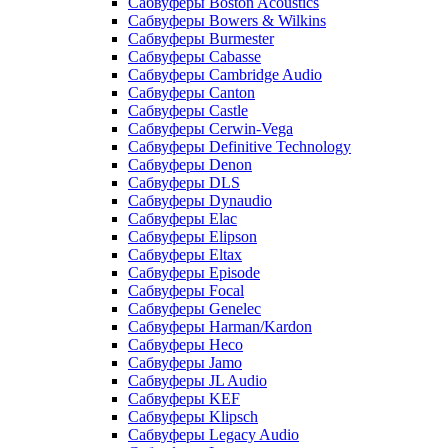
Сабвуферы Boston Acoustics
Сабвуферы Bowers & Wilkins
Сабвуферы Burmester
Сабвуферы Cabasse
Сабвуферы Cambridge Audio
Сабвуферы Canton
Сабвуферы Castle
Сабвуферы Cerwin-Vega
Сабвуферы Definitive Technology
Сабвуферы Denon
Сабвуферы DLS
Сабвуферы Dynaudio
Сабвуферы Elac
Сабвуферы Elipson
Сабвуферы Eltax
Сабвуферы Episode
Сабвуферы Focal
Сабвуферы Genelec
Сабвуферы Harman/Kardon
Сабвуферы Heco
Сабвуферы Jamo
Сабвуферы JL Audio
Сабвуферы KEF
Сабвуферы Klipsch
Сабвуферы Legacy Audio