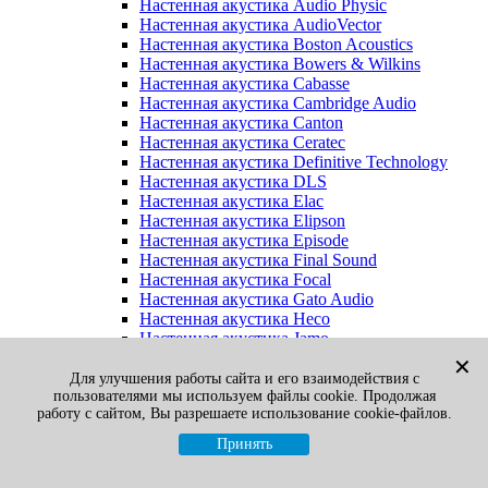
Настенная акустика Audio Physic
Настенная акустика AudioVector
Настенная акустика Boston Acoustics
Настенная акустика Bowers & Wilkins
Настенная акустика Cabasse
Настенная акустика Cambridge Audio
Настенная акустика Canton
Настенная акустика Ceratec
Настенная акустика Definitive Technology
Настенная акустика DLS
Настенная акустика Elac
Настенная акустика Elipson
Настенная акустика Episode
Настенная акустика Final Sound
Настенная акустика Focal
Настенная акустика Gato Audio
Настенная акустика Heco
Настенная акустика Jamo
Настенная акустика KEF
✕
Настенная акустика Klipsch
Для улучшения работы сайта и его взаимодействия с
пользователями мы используем файлы cookie. Продолжая
Настенная акустика Legacy
работу с сайтом, Вы разрешаете использование cookie-файлов.
Настенная акустика M&K Sound
Настенная акустика Martin Logan
Принять
Настенная акустика McIntosh
Настенная акустика Monitor Audio