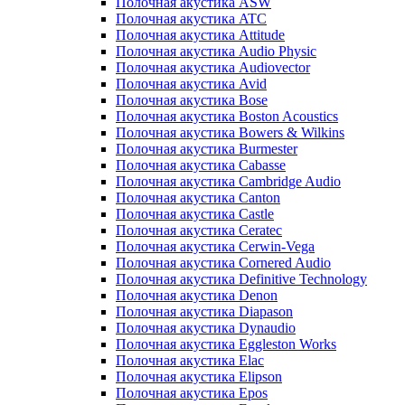
Полочная акустика ASW
Полочная акустика ATC
Полочная акустика Attitude
Полочная акустика Audio Physic
Полочная акустика Audiovector
Полочная акустика Avid
Полочная акустика Bose
Полочная акустика Boston Acoustics
Полочная акустика Bowers & Wilkins
Полочная акустика Burmester
Полочная акустика Cabasse
Полочная акустика Cambridge Audio
Полочная акустика Canton
Полочная акустика Castle
Полочная акустика Ceratec
Полочная акустика Cerwin-Vega
Полочная акустика Cornered Audio
Полочная акустика Definitive Technology
Полочная акустика Denon
Полочная акустика Diapason
Полочная акустика Dynaudio
Полочная акустика Eggleston Works
Полочная акустика Elac
Полочная акустика Elipson
Полочная акустика Epos