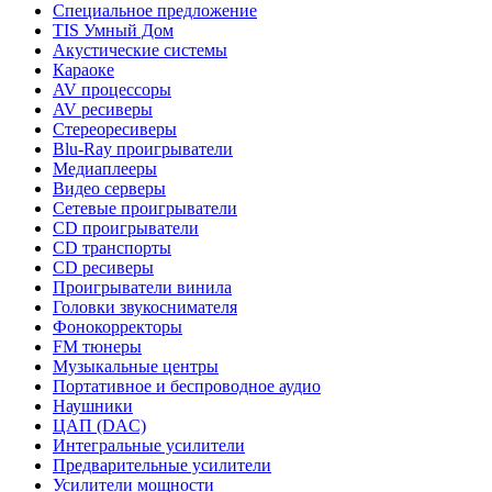
Специальное предложение
TIS Умный Дом
Акустические системы
Караоке
AV процессоры
AV ресиверы
Стереоресиверы
Blu-Ray проигрыватели
Медиаплееры
Видео серверы
Сетевые проигрыватели
CD проигрыватели
CD транспорты
CD ресиверы
Проигрыватели винила
Головки звукоснимателя
Фонокорректоры
FM тюнеры
Музыкальные центры
Портативное и беспроводное аудио
Наушники
ЦАП (DAC)
Интегральные усилители
Предварительные усилители
Усилители мощности