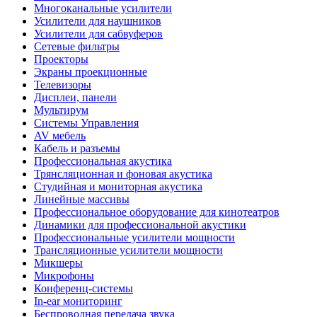
Многоканальные усилители
Усилители для наушников
Усилители для сабвуферов
Сетевые фильтры
Проекторы
Экраны проекционные
Телевизоры
Дисплеи, панели
Мультирум
Системы Управления
AV мебель
Кабель и разъемы
Профессиональная акустика
Трянсляционная и фоновая акустика
Студийная и мониторная акустика
Линейные массивы
Профессиональное оборудование для кинотеатров
Динамики для профессиональной акустики
Профессиональные усилители мощности
Трансляционные усилители мощности
Микшеры
Микрофоны
Конференц-системы
In-ear мониторинг
Беспроводная передача звука