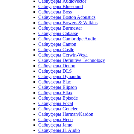
Сабвуферы Audiovector
Сабвуферы Bluesound
Сабвуферы Boss
Сабвуферы Boston Acoustics
Сабвуферы Bowers & Wilkins
Сабвуферы Burmester
Сабвуферы Cabasse
Сабвуферы Cambridge Audio
Сабвуферы Canton
Сабвуферы Castle
Сабвуферы Cerwin-Vega
Сабвуферы Definitive Technology
Сабвуферы Denon
Сабвуферы DLS
Сабвуферы Dynaudio
Сабвуферы Elac
Сабвуферы Elipson
Сабвуферы Eltax
Сабвуферы Episode
Сабвуферы Focal
Сабвуферы Genelec
Сабвуферы Harman/Kardon
Сабвуферы Heco
Сабвуферы Jamo
Сабвуферы JL Audio