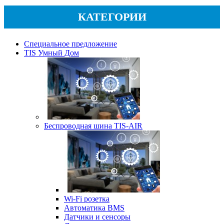
КАТЕГОРИИ
Специальное предложение
TIS Умный Дом
Беспроводная шина TIS-AIR
Wi-Fi розетка
Автоматика BMS
Датчики и сенсоры