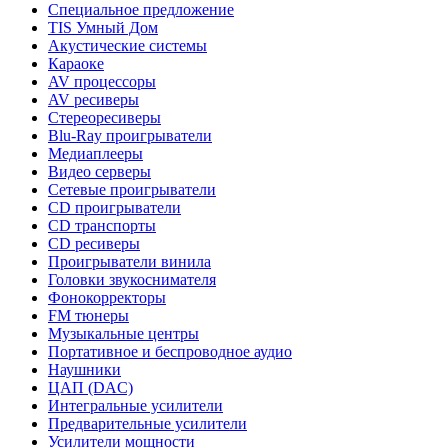
Специальное предложение
TIS Умный Дом
Акустические системы
Караоке
AV процессоры
AV ресиверы
Стереоресиверы
Blu-Ray проигрыватели
Медиаплееры
Видео серверы
Сетевые проигрыватели
CD проигрыватели
CD транспорты
CD ресиверы
Проигрыватели винила
Головки звукоснимателя
Фонокорректоры
FM тюнеры
Музыкальные центры
Портативное и беспроводное аудио
Наушники
ЦАП (DAC)
Интегральные усилители
Предварительные усилители
Усилители мощности