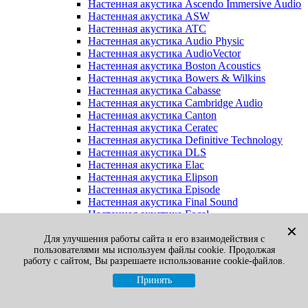
Настенная акустика Ascendo Immersive Audio
Настенная акустика ASW
Настенная акустика ATC
Настенная акустика Audio Physic
Настенная акустика AudioVector
Настенная акустика Boston Acoustics
Настенная акустика Bowers & Wilkins
Настенная акустика Cabasse
Настенная акустика Cambridge Audio
Настенная акустика Canton
Настенная акустика Ceratec
Настенная акустика Definitive Technology
Настенная акустика DLS
Настенная акустика Elac
Настенная акустика Elipson
Настенная акустика Episode
Настенная акустика Final Sound
Настенная акустика Focal
Настенная акустика Gato Audio
✕
Настенная акустика Heco
Для улучшения работы сайта и его взаимодействия с
пользователями мы используем файлы cookie. Продолжая
Настенная акустика Jamo
работу с сайтом, Вы разрешаете использование cookie-файлов.
Настенная акустика KEF
Настенная акустика Klipsch
Принять
Настенная акустика Legacy
Настенная акустика M&K Sound