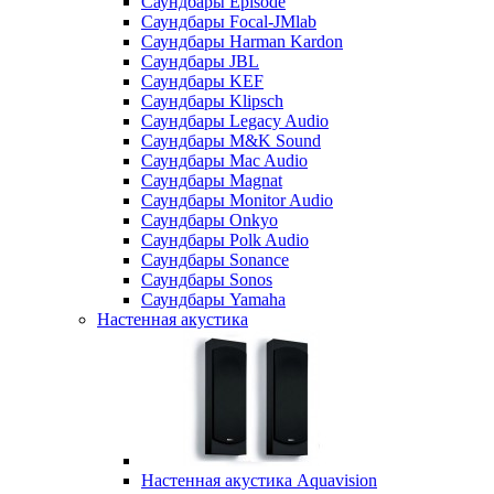
Саундбары Episode
Саундбары Focal-JMlab
Саундбары Harman Kardon
Саундбары JBL
Саундбары KEF
Саундбары Klipsch
Саундбары Legacy Audio
Саундбары M&K Sound
Саундбары Mac Audio
Саундбары Magnat
Саундбары Monitor Audio
Саундбары Onkyo
Саундбары Polk Audio
Саундбары Sonance
Саундбары Sonos
Саундбары Yamaha
Настенная акустика
Настенная акустика Aquavision