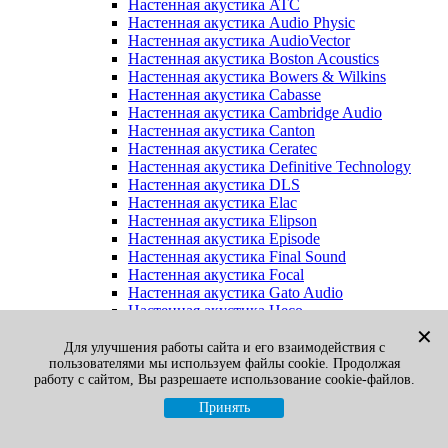
Настенная акустика ATC
Настенная акустика Audio Physic
Настенная акустика AudioVector
Настенная акустика Boston Acoustics
Настенная акустика Bowers & Wilkins
Настенная акустика Cabasse
Настенная акустика Cambridge Audio
Настенная акустика Canton
Настенная акустика Ceratec
Настенная акустика Definitive Technology
Настенная акустика DLS
Настенная акустика Elac
Настенная акустика Elipson
Настенная акустика Episode
Настенная акустика Final Sound
Настенная акустика Focal
Настенная акустика Gato Audio
Настенная акустика Heco
Настенная акустика Jamo
✕
Настенная акустика KEF
Для улучшения работы сайта и его взаимодействия с
пользователями мы используем файлы cookie. Продолжая
Настенная акустика Klipsch
работу с сайтом, Вы разрешаете использование cookie-файлов.
Настенная акустика Legacy
Настенная акустика M&K Sound
Принять
Настенная акустика Martin Logan
Настенная акустика McIntosh