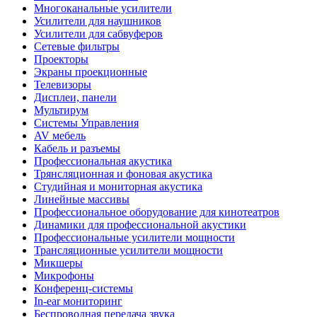
Многоканальные усилители
Усилители для наушников
Усилители для сабвуферов
Сетевые фильтры
Проекторы
Экраны проекционные
Телевизоры
Дисплеи, панели
Мультирум
Системы Управления
AV мебель
Кабель и разъемы
Профессиональная акустика
Трянсляционная и фоновая акустика
Студийная и мониторная акустика
Линейные массивы
Профессиональное оборудование для кинотеатров
Динамики для профессиональной акустики
Профессиональные усилители мощности
Трансляционные усилители мощности
Микшеры
Микрофоны
Конференц-системы
In-ear мониторинг
Беспроводная передача звука