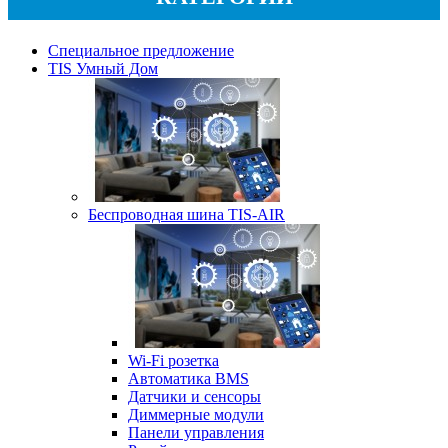
Специальное предложение
TIS Умный Дом
Беспроводная шина TIS-AIR
Wi-Fi розетка
Автоматика BMS
Датчики и сенсоры
Диммерные модули
Панели управления