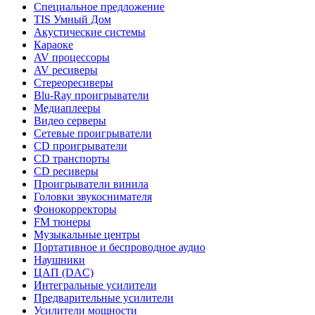
Специальное предложение
TIS Умный Дом
Акустические системы
Караоке
AV процессоры
AV ресиверы
Стереоресиверы
Blu-Ray проигрыватели
Медиаплееры
Видео серверы
Сетевые проигрыватели
CD проигрыватели
CD транспорты
CD ресиверы
Проигрыватели винила
Головки звукоснимателя
Фонокорректоры
FM тюнеры
Музыкальные центры
Портативное и беспроводное аудио
Наушники
ЦАП (DAC)
Интегральные усилители
Предварительные усилители
Усилители мощности