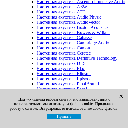
Настенная акустика Ascendo Immersive Audio
Настенная акустика ASW
Настенная акустика ATC
Настенная акустика Audio Physic
Настенная акустика AudioVector
Настенная акустика Boston Acoustics
Настенная акустика Bowers & Wilkins
Настенная акустика Cabasse
Настенная акустика Cambridge Audio
Настенная акустика Canton
Настенная акустика Ceratec
Настенная акустика Definitive Technology
Настенная акустика DLS
Настенная акустика Elac
Настенная акустика Elipson
Настенная акустика Episode
Настенная акустика Final Sound
Настенная акустика Focal
Настенная акустика Gato Audio
✕
Настенная акустика Heco
Для улучшения работы сайта и его взаимодействия с
пользователями мы используем файлы cookie. Продолжая
Настенная акустика Jamo
работу с сайтом, Вы разрешаете использование cookie-файлов.
Настенная акустика KEF
Настенная акустика Klipsch
Принять
Настенная акустика Legacy
Настенная акустика M&K Sound