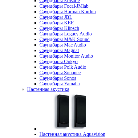
Саундбары Episode
Саундбары Focal-JMlab
Саундбары Harman Kardon
Саундбары JBL
Саундбары KEF
Саундбары Klipsch
Саундбары Legacy Audio
Саундбары M&K Sound
Саундбары Mac Audio
Саундбары Magnat
Саундбары Monitor Audio
Саундбары Onkyo
Саундбары Polk Audio
Саундбары Sonance
Саундбары Sonos
Саундбары Yamaha
Настенная акустика
Настенная акустика Aquavision