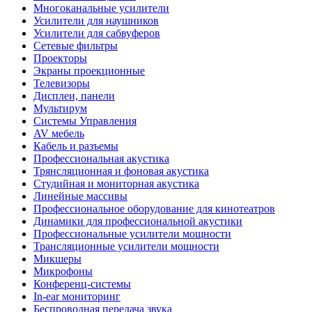
Многоканальные усилители
Усилители для наушников
Усилители для сабвуферов
Сетевые фильтры
Проекторы
Экраны проекционные
Телевизоры
Дисплеи, панели
Мультирум
Системы Управления
AV мебель
Кабель и разъемы
Профессиональная акустика
Трянсляционная и фоновая акустика
Студийная и мониторная акустика
Линейные массивы
Профессиональное оборудование для кинотеатров
Динамики для профессиональной акустики
Профессиональные усилители мощности
Трансляционные усилители мощности
Микшеры
Микрофоны
Конференц-системы
In-ear мониторинг
Беспроводная передача звука