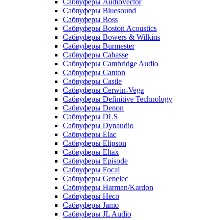
Сабвуферы Audiovector
Сабвуферы Bluesound
Сабвуферы Boss
Сабвуферы Boston Acoustics
Сабвуферы Bowers & Wilkins
Сабвуферы Burmester
Сабвуферы Cabasse
Сабвуферы Cambridge Audio
Сабвуферы Canton
Сабвуферы Castle
Сабвуферы Cerwin-Vega
Сабвуферы Definitive Technology
Сабвуферы Denon
Сабвуферы DLS
Сабвуферы Dynaudio
Сабвуферы Elac
Сабвуферы Elipson
Сабвуферы Eltax
Сабвуферы Episode
Сабвуферы Focal
Сабвуферы Genelec
Сабвуферы Harman/Kardon
Сабвуферы Heco
Сабвуферы Jamo
Сабвуферы JL Audio