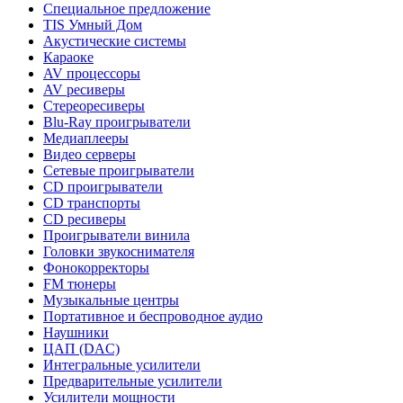
Специальное предложение
TIS Умный Дом
Акустические системы
Караоке
AV процессоры
AV ресиверы
Стереоресиверы
Blu-Ray проигрыватели
Медиаплееры
Видео серверы
Сетевые проигрыватели
CD проигрыватели
CD транспорты
CD ресиверы
Проигрыватели винила
Головки звукоснимателя
Фонокорректоры
FM тюнеры
Музыкальные центры
Портативное и беспроводное аудио
Наушники
ЦАП (DAC)
Интегральные усилители
Предварительные усилители
Усилители мощности