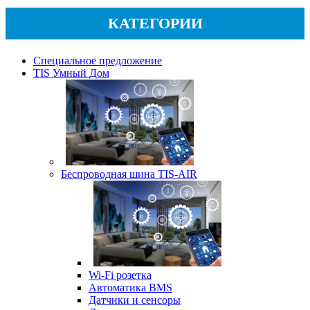
КАТЕГОРИИ
Специальное предложение
TIS Умный Дом
Беспроводная шина TIS-AIR
Wi-Fi розетка
Автоматика BMS
Датчики и сенсоры