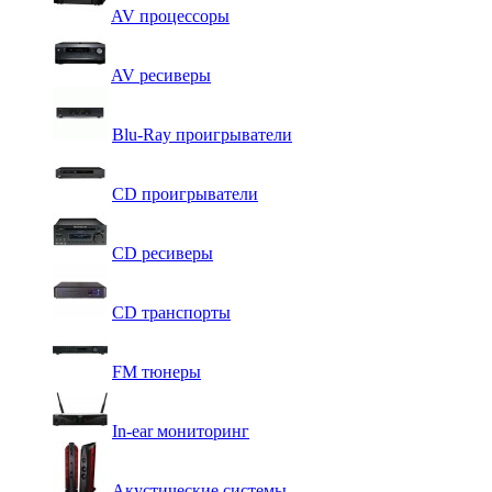
AV процессоры
AV ресиверы
Blu-Ray проигрыватели
CD проигрыватели
CD ресиверы
CD транспорты
FM тюнеры
In-ear мониторинг
Акустические системы