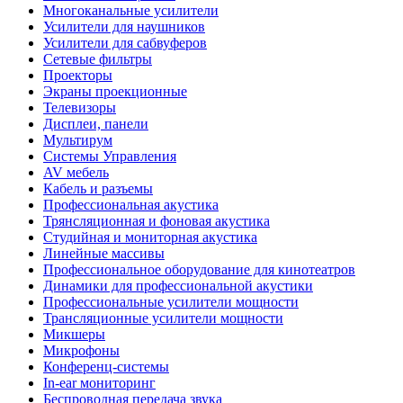
Многоканальные усилители
Усилители для наушников
Усилители для сабвуферов
Сетевые фильтры
Проекторы
Экраны проекционные
Телевизоры
Дисплеи, панели
Мультирум
Системы Управления
AV мебель
Кабель и разъемы
Профессиональная акустика
Трянсляционная и фоновая акустика
Студийная и мониторная акустика
Линейные массивы
Профессиональное оборудование для кинотеатров
Динамики для профессиональной акустики
Профессиональные усилители мощности
Трансляционные усилители мощности
Микшеры
Микрофоны
Конференц-системы
In-ear мониторинг
Беспроводная передача звука