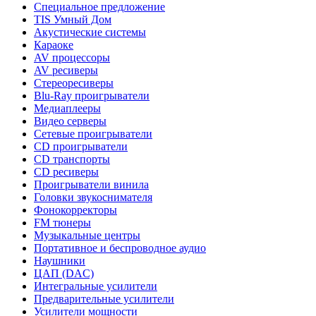
Специальное предложение
TIS Умный Дом
Акустические системы
Караоке
AV процессоры
AV ресиверы
Стереоресиверы
Blu-Ray проигрыватели
Медиаплееры
Видео серверы
Сетевые проигрыватели
CD проигрыватели
CD транспорты
CD ресиверы
Проигрыватели винила
Головки звукоснимателя
Фонокорректоры
FM тюнеры
Музыкальные центры
Портативное и беспроводное аудио
Наушники
ЦАП (DAC)
Интегральные усилители
Предварительные усилители
Усилители мощности