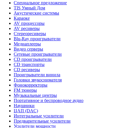
Специальное предложение
TIS Умный Дом
Акустические системы
Караоке
AV процессоры
AV ресиверы
Стереоресиверы
Blu-Ray проигрыватели
Медиаплееры
Видео серверы
Сетевые проигрыватели
CD проигрыватели
CD транспорты
CD ресиверы
Проигрыватели винила
Головки звукоснимателя
Фонокорректоры
FM тюнеры
Музыкальные центры
Портативное и беспроводное аудио
Наушники
ЦАП (DAC)
Интегральные усилители
Предварительные усилители
Усилители мощности