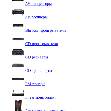
AV процессоры
AV ресиверы
Blu-Ray проигрыватели
CD проигрыватели
CD ресиверы
CD транспорты
FM тюнеры
In-ear мониторинг
Акустические системы