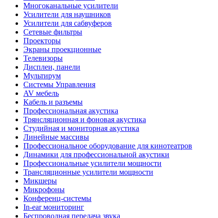
Многоканальные усилители
Усилители для наушников
Усилители для сабвуферов
Сетевые фильтры
Проекторы
Экраны проекционные
Телевизоры
Дисплеи, панели
Мультирум
Системы Управления
AV мебель
Кабель и разъемы
Профессиональная акустика
Трянсляционная и фоновая акустика
Студийная и мониторная акустика
Линейные массивы
Профессиональное оборудование для кинотеатров
Динамики для профессиональной акустики
Профессиональные усилители мощности
Трансляционные усилители мощности
Микшеры
Микрофоны
Конференц-системы
In-ear мониторинг
Беспроводная передача звука