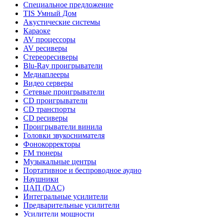
Специальное предложение
TIS Умный Дом
Акустические системы
Караоке
AV процессоры
AV ресиверы
Стереоресиверы
Blu-Ray проигрыватели
Медиаплееры
Видео серверы
Сетевые проигрыватели
CD проигрыватели
CD транспорты
CD ресиверы
Проигрыватели винила
Головки звукоснимателя
Фонокорректоры
FM тюнеры
Музыкальные центры
Портативное и беспроводное аудио
Наушники
ЦАП (DAC)
Интегральные усилители
Предварительные усилители
Усилители мощности