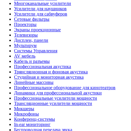
Многоканальные усилители
Усилители для наушников
Усилители для сабвуферов
Сетевые фильтры
Проекторы
Экраны проекционные
Телевизоры
Дисплеи, панели
Мультирум
Системы Управления
AV мебель
Кабель и разъемы
Профессиональная акустика
Трянсляционная и фоновая акустика
Студийная и мониторная акустика
Линейные массивы
Профессиональное оборудование для кинотеатров
Динамики для профессиональной акустики
Профессиональные усилители мощности
Трансляционные усилители мощности
Микшеры
Микрофоны
Конференц-системы
In-ear мониторинг
Беспроводная передача звука