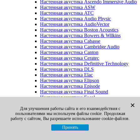
Настенная акустика Ascendo Immersive Audio
Настенная акустика ASW
Настенная акустика ATC
Настенная акустика Audio Physic
Настенная акустика AudioVector
Настенная акустика Boston Acoustics
Настенная акустика Bowers & Wilkins
Настенная акустика Cabasse
Настенная акустика Cambridge Audio
Настенная акустика Canton
Настенная акустика Ceratec
Настенная акустика Definitive Technology
Настенная акустика DLS
Настенная акустика Elac
Настенная акустика Elipson
Настенная акустика Episode
Настенная акустика Final Sound
Настенная акустика Focal
Настенная акустика Gato Audio
✕
Настенная акустика Heco
Для улучшения работы сайта и его взаимодействия с
пользователями мы используем файлы cookie. Продолжая
Настенная акустика Jamo
работу с сайтом, Вы разрешаете использование cookie-файлов.
Настенная акустика KEF
Настенная акустика Klipsch
Принять
Настенная акустика Legacy
Настенная акустика M&K Sound