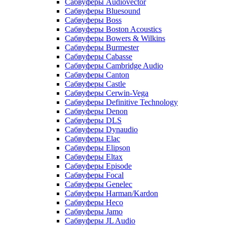
Сабвуферы Audiovector
Сабвуферы Bluesound
Сабвуферы Boss
Сабвуферы Boston Acoustics
Сабвуферы Bowers & Wilkins
Сабвуферы Burmester
Сабвуферы Cabasse
Сабвуферы Cambridge Audio
Сабвуферы Canton
Сабвуферы Castle
Сабвуферы Cerwin-Vega
Сабвуферы Definitive Technology
Сабвуферы Denon
Сабвуферы DLS
Сабвуферы Dynaudio
Сабвуферы Elac
Сабвуферы Elipson
Сабвуферы Eltax
Сабвуферы Episode
Сабвуферы Focal
Сабвуферы Genelec
Сабвуферы Harman/Kardon
Сабвуферы Heco
Сабвуферы Jamo
Сабвуферы JL Audio