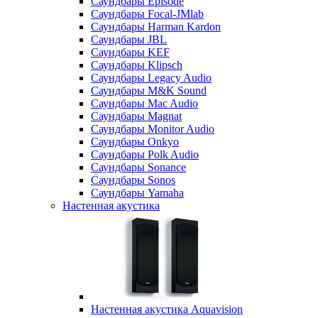
Саундбары Episode
Саундбары Focal-JMlab
Саундбары Harman Kardon
Саундбары JBL
Саундбары KEF
Саундбары Klipsch
Саундбары Legacy Audio
Саундбары M&K Sound
Саундбары Mac Audio
Саундбары Magnat
Саундбары Monitor Audio
Саундбары Onkyo
Саундбары Polk Audio
Саундбары Sonance
Саундбары Sonos
Саундбары Yamaha
Настенная акустика
Настенная акустика Aquavision