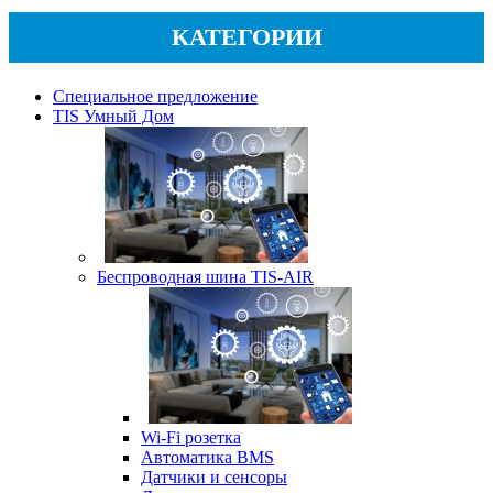
КАТЕГОРИИ
Специальное предложение
TIS Умный Дом
Беспроводная шина TIS-AIR
Wi-Fi розетка
Автоматика BMS
Датчики и сенсоры