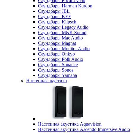
Саундбары Focal-JMlab
Саундбары Harman Kardon
Саундбары JBL
Саундбары KEF
Саундбары Klipsch
Саундбары Legacy Audio
Саундбары M&K Sound
Саундбары Mac Audio
Саундбары Magnat
Саундбары Monitor Audio
Саундбары Onkyo
Саундбары Polk Audio
Саундбары Sonance
Саундбары Sonos
Саундбары Yamaha
Настенная акустика
Настенная акустика Aquavision
Настенная акустика Ascendo Immersive Audio