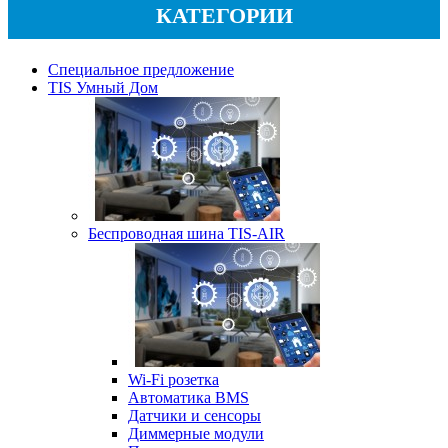
КАТЕГОРИИ
Специальное предложение
TIS Умный Дом
Беспроводная шина TIS-AIR
Wi-Fi розетка
Автоматика BMS
Датчики и сенсоры
Диммерные модули