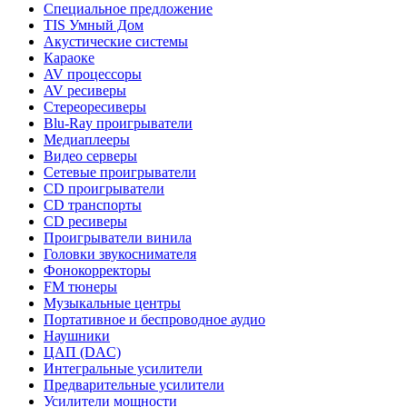
Специальное предложение
TIS Умный Дом
Акустические системы
Караоке
AV процессоры
AV ресиверы
Стереоресиверы
Blu-Ray проигрыватели
Медиаплееры
Видео серверы
Сетевые проигрыватели
CD проигрыватели
CD транспорты
CD ресиверы
Проигрыватели винила
Головки звукоснимателя
Фонокорректоры
FM тюнеры
Музыкальные центры
Портативное и беспроводное аудио
Наушники
ЦАП (DAC)
Интегральные усилители
Предварительные усилители
Усилители мощности