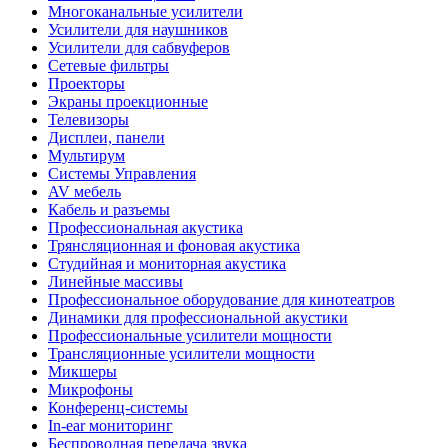
Многоканальные усилители
Усилители для наушников
Усилители для сабвуферов
Сетевые фильтры
Проекторы
Экраны проекционные
Телевизоры
Дисплеи, панели
Мультирум
Системы Управления
AV мебель
Кабель и разъемы
Профессиональная акустика
Трянсляционная и фоновая акустика
Студийная и мониторная акустика
Линейные массивы
Профессиональное оборудование для кинотеатров
Динамики для профессиональной акустики
Профессиональные усилители мощности
Трансляционные усилители мощности
Микшеры
Микрофоны
Конференц-системы
In-ear мониторинг
Беспроводная передача звука