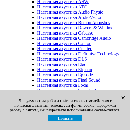
Настенная акустика ASW
Настенная акустика ATC
Настенная акустика Audio Physic
Настенная акустика AudioVector
Настенная акустика Boston Acoustics
Настенная акустика Bowers & Wilkins
Настенная акустика Cabasse
Настенная акустика Cambridge Audio
Настенная акустика Canton
Настенная акустика Ceratec
Настенная акустика Definitive Technology
Настенная акустика DLS
Настенная акустика Elac
Настенная акустика Elipson
Настенная акустика Episode
Настенная акустика Final Sound
Настенная акустика Focal
Настенная акустика Gato Audio
Настенная акустика Heco
✕
Настенная акустика Jamo
Для улучшения работы сайта и его взаимодействия с
пользователями мы используем файлы cookie. Продолжая
Настенная акустика KEF
работу с сайтом, Вы разрешаете использование cookie-файлов.
Настенная акустика Klipsch
Настенная акустика Legacy
Принять
Настенная акустика M&K Sound
Настенная акустика Martin Logan