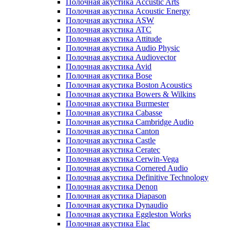
Полочная акустика Accustic Arts
Полочная акустика Acoustic Energy
Полочная акустика ASW
Полочная акустика ATC
Полочная акустика Attitude
Полочная акустика Audio Physic
Полочная акустика Audiovector
Полочная акустика Avid
Полочная акустика Bose
Полочная акустика Boston Acoustics
Полочная акустика Bowers & Wilkins
Полочная акустика Burmester
Полочная акустика Cabasse
Полочная акустика Cambridge Audio
Полочная акустика Canton
Полочная акустика Castle
Полочная акустика Ceratec
Полочная акустика Cerwin-Vega
Полочная акустика Cornered Audio
Полочная акустика Definitive Technology
Полочная акустика Denon
Полочная акустика Diapason
Полочная акустика Dynaudio
Полочная акустика Eggleston Works
Полочная акустика Elac