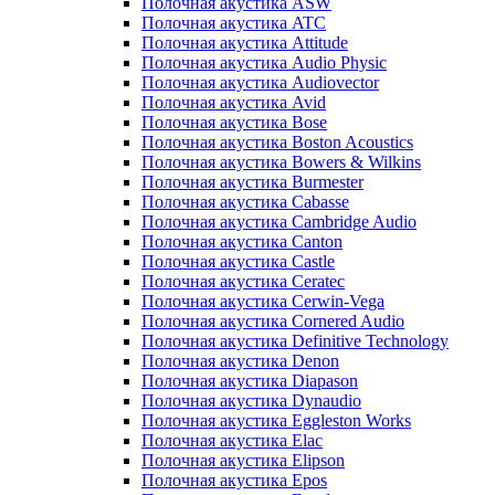
Полочная акустика ASW
Полочная акустика ATC
Полочная акустика Attitude
Полочная акустика Audio Physic
Полочная акустика Audiovector
Полочная акустика Avid
Полочная акустика Bose
Полочная акустика Boston Acoustics
Полочная акустика Bowers & Wilkins
Полочная акустика Burmester
Полочная акустика Cabasse
Полочная акустика Cambridge Audio
Полочная акустика Canton
Полочная акустика Castle
Полочная акустика Ceratec
Полочная акустика Cerwin-Vega
Полочная акустика Cornered Audio
Полочная акустика Definitive Technology
Полочная акустика Denon
Полочная акустика Diapason
Полочная акустика Dynaudio
Полочная акустика Eggleston Works
Полочная акустика Elac
Полочная акустика Elipson
Полочная акустика Epos