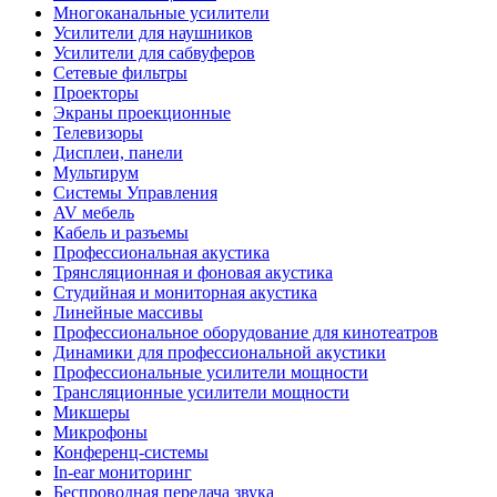
Многоканальные усилители
Усилители для наушников
Усилители для сабвуферов
Сетевые фильтры
Проекторы
Экраны проекционные
Телевизоры
Дисплеи, панели
Мультирум
Системы Управления
AV мебель
Кабель и разъемы
Профессиональная акустика
Трянсляционная и фоновая акустика
Студийная и мониторная акустика
Линейные массивы
Профессиональное оборудование для кинотеатров
Динамики для профессиональной акустики
Профессиональные усилители мощности
Трансляционные усилители мощности
Микшеры
Микрофоны
Конференц-системы
In-ear мониторинг
Беспроводная передача звука