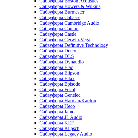
Сабвуферы Boston Acoustics
Сабвуферы Bowers & Wilkins
Сабвуферы Burmester
Сабвуферы Cabasse
Сабвуферы Cambridge Audio
Сабвуферы Canton
Сабвуферы Castle
Сабвуферы Cerwin-Vega
Сабвуферы Definitive Technology
Сабвуферы Denon
Сабвуферы DLS
Сабвуферы Dynaudio
Сабвуферы Elac
Сабвуферы Elipson
Сабвуферы Eltax
Сабвуферы Episode
Сабвуферы Focal
Сабвуферы Genelec
Сабвуферы Harman/Kardon
Сабвуферы Heco
Сабвуферы Jamo
Сабвуферы JL Audio
Сабвуферы KEF
Сабвуферы Klipsch
Сабвуферы Legacy Audio