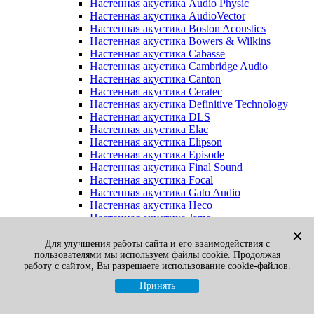
Настенная акустика Audio Physic
Настенная акустика AudioVector
Настенная акустика Boston Acoustics
Настенная акустика Bowers & Wilkins
Настенная акустика Cabasse
Настенная акустика Cambridge Audio
Настенная акустика Canton
Настенная акустика Ceratec
Настенная акустика Definitive Technology
Настенная акустика DLS
Настенная акустика Elac
Настенная акустика Elipson
Настенная акустика Episode
Настенная акустика Final Sound
Настенная акустика Focal
Настенная акустика Gato Audio
Настенная акустика Heco
Настенная акустика Jamo
Настенная акустика KEF
✕
Настенная акустика Klipsch
Для улучшения работы сайта и его взаимодействия с
пользователями мы используем файлы cookie. Продолжая
Настенная акустика Legacy
работу с сайтом, Вы разрешаете использование cookie-файлов.
Настенная акустика M&K Sound
Настенная акустика Martin Logan
Принять
Настенная акустика McIntosh
Настенная акустика Monitor Audio