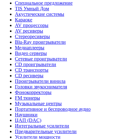
Специальное предложение
TIS Умный Дом
Акустические системы
Караоке
AV процессоры
AV ресиверы
Стереоресиверы
Blu-Ray проигрыватели
Медиаплееры
Видео серверы
Сетевые проигрыватели
CD проигрыватели
CD транспорты
CD ресиверы
Проигрыватели винила
Головки звукоснимателя
Фонокорректоры
FM тюнеры
Музыкальные центры
Портативное и беспроводное аудио
Наушники
ЦАП (DAC)
Интегральные усилители
Предварительные усилители
Усилители мощности