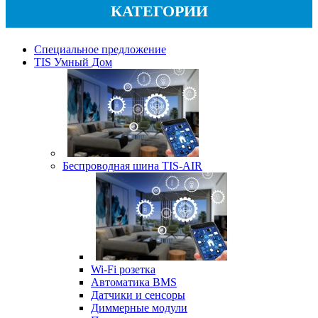
КАТЕГОРИИ
Специальное предложение
TIS Умный Дом
Беспроводная шина TIS-AIR
Wi-Fi розетка
Автоматика BMS
Датчики и сенсоры
Диммерные модули