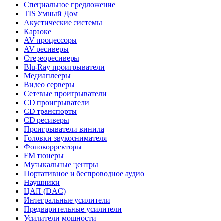
Специальное предложение
TIS Умный Дом
Акустические системы
Караоке
AV процессоры
AV ресиверы
Стереоресиверы
Blu-Ray проигрыватели
Медиаплееры
Видео серверы
Сетевые проигрыватели
CD проигрыватели
CD транспорты
CD ресиверы
Проигрыватели винила
Головки звукоснимателя
Фонокорректоры
FM тюнеры
Музыкальные центры
Портативное и беспроводное аудио
Наушники
ЦАП (DAC)
Интегральные усилители
Предварительные усилители
Усилители мощности