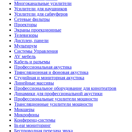
Многоканальные усилители
Усилители для наушников
Усилители для сабвуферов
Сетевые фильтры
Проекторы
Экраны проекционные
Телевизоры
Дисплеи, панели
Мультирум
Системы Управления
AV мебель
Кабель и разъемы
Профессиональная акустика
Трянсляционная и фоновая акустика
Студийная и мониторная акустика
Линейные массивы
Профессиональное оборудование для кинотеатров
Динамики для профессиональной акустики
Профессиональные усилители мощности
Трансляционные усилители мощности
Микшеры
Микрофоны
Конференц-системы
In-ear мониторинг
Беспроводная передача звука