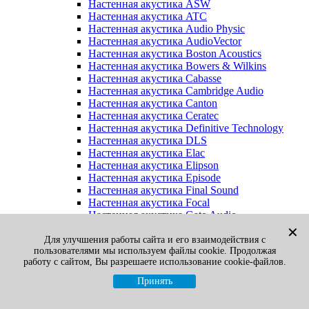
Настенная акустика ASW
Настенная акустика ATC
Настенная акустика Audio Physic
Настенная акустика AudioVector
Настенная акустика Boston Acoustics
Настенная акустика Bowers & Wilkins
Настенная акустика Cabasse
Настенная акустика Cambridge Audio
Настенная акустика Canton
Настенная акустика Ceratec
Настенная акустика Definitive Technology
Настенная акустика DLS
Настенная акустика Elac
Настенная акустика Elipson
Настенная акустика Episode
Настенная акустика Final Sound
Настенная акустика Focal
Настенная акустика Gato Audio
Настенная акустика Heco
✕
Настенная акустика Jamo
Для улучшения работы сайта и его взаимодействия с
пользователями мы используем файлы cookie. Продолжая
Настенная акустика KEF
работу с сайтом, Вы разрешаете использование cookie-файлов.
Настенная акустика Klipsch
Настенная акустика Legacy
Принять
Настенная акустика M&K Sound
Настенная акустика Martin Logan