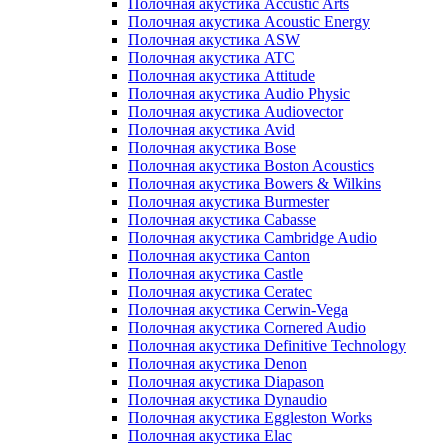
Полочная акустика Accustic Arts
Полочная акустика Acoustic Energy
Полочная акустика ASW
Полочная акустика ATC
Полочная акустика Attitude
Полочная акустика Audio Physic
Полочная акустика Audiovector
Полочная акустика Avid
Полочная акустика Bose
Полочная акустика Boston Acoustics
Полочная акустика Bowers & Wilkins
Полочная акустика Burmester
Полочная акустика Cabasse
Полочная акустика Cambridge Audio
Полочная акустика Canton
Полочная акустика Castle
Полочная акустика Ceratec
Полочная акустика Cerwin-Vega
Полочная акустика Cornered Audio
Полочная акустика Definitive Technology
Полочная акустика Denon
Полочная акустика Diapason
Полочная акустика Dynaudio
Полочная акустика Eggleston Works
Полочная акустика Elac