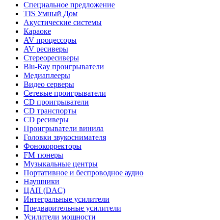
Специальное предложение
TIS Умный Дом
Акустические системы
Караоке
AV процессоры
AV ресиверы
Стереоресиверы
Blu-Ray проигрыватели
Медиаплееры
Видео серверы
Сетевые проигрыватели
CD проигрыватели
CD транспорты
CD ресиверы
Проигрыватели винила
Головки звукоснимателя
Фонокорректоры
FM тюнеры
Музыкальные центры
Портативное и беспроводное аудио
Наушники
ЦАП (DAC)
Интегральные усилители
Предварительные усилители
Усилители мощности