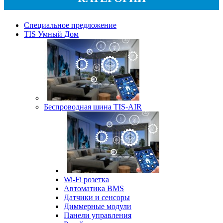
Специальное предложение
TIS Умный Дом
Беспроводная шина TIS-AIR
Wi-Fi розетка
Автоматика BMS
Датчики и сенсоры
Диммерные модули
Панели управления