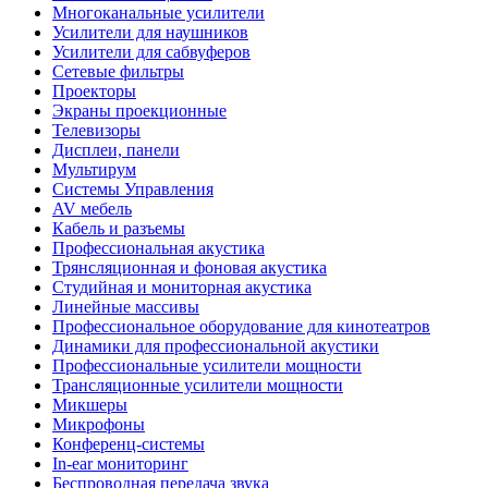
Многоканальные усилители
Усилители для наушников
Усилители для сабвуферов
Сетевые фильтры
Проекторы
Экраны проекционные
Телевизоры
Дисплеи, панели
Мультирум
Системы Управления
AV мебель
Кабель и разъемы
Профессиональная акустика
Трянсляционная и фоновая акустика
Студийная и мониторная акустика
Линейные массивы
Профессиональное оборудование для кинотеатров
Динамики для профессиональной акустики
Профессиональные усилители мощности
Трансляционные усилители мощности
Микшеры
Микрофоны
Конференц-системы
In-ear мониторинг
Беспроводная передача звука