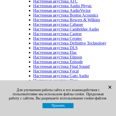
Настенная акустика ATC
Настенная акустика Audio Physic
Настенная акустика AudioVector
Настенная акустика Boston Acoustics
Настенная акустика Bowers & Wilkins
Настенная акустика Cabasse
Настенная акустика Cambridge Audio
Настенная акустика Canton
Настенная акустика Ceratec
Настенная акустика Definitive Technology
Настенная акустика DLS
Настенная акустика Elac
Настенная акустика Elipson
Настенная акустика Episode
Настенная акустика Final Sound
Настенная акустика Focal
Настенная акустика Gato Audio
Настенная акустика Heco
Настенная акустика Jamo
✕
Настенная акустика KEF
Для улучшения работы сайта и его взаимодействия с
пользователями мы используем файлы cookie. Продолжая
Настенная акустика Klipsch
работу с сайтом, Вы разрешаете использование cookie-файлов.
Настенная акустика Legacy
Настенная акустика M&K Sound
Принять
Настенная акустика Martin Logan
Настенная акустика McIntosh