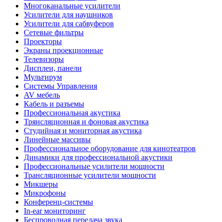
Многоканальные усилители
Усилители для наушников
Усилители для сабвуферов
Сетевые фильтры
Проекторы
Экраны проекционные
Телевизоры
Дисплеи, панели
Мультирум
Системы Управления
AV мебель
Кабель и разъемы
Профессиональная акустика
Трянсляционная и фоновая акустика
Студийная и мониторная акустика
Линейные массивы
Профессиональное оборудование для кинотеатров
Динамики для профессиональной акустики
Профессиональные усилители мощности
Трансляционные усилители мощности
Микшеры
Микрофоны
Конференц-системы
In-ear мониторинг
Беспроводная передача звука