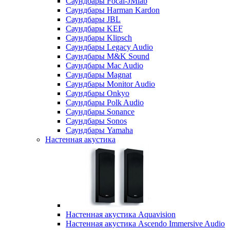
Саундбары Focal-JMlab
Саундбары Harman Kardon
Саундбары JBL
Саундбары KEF
Саундбары Klipsch
Саундбары Legacy Audio
Саундбары M&K Sound
Саундбары Mac Audio
Саундбары Magnat
Саундбары Monitor Audio
Саундбары Onkyo
Саундбары Polk Audio
Саундбары Sonance
Саундбары Sonos
Саундбары Yamaha
Настенная акустика
Настенная акустика Aquavision
Настенная акустика Ascendo Immersive Audio