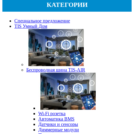
КАТЕГОРИИ
Специальное предложение
TIS Умный Дом
Беспроводная шина TIS-AIR
Wi-Fi розетка
Автоматика BMS
Датчики и сенсоры
Диммерные модули