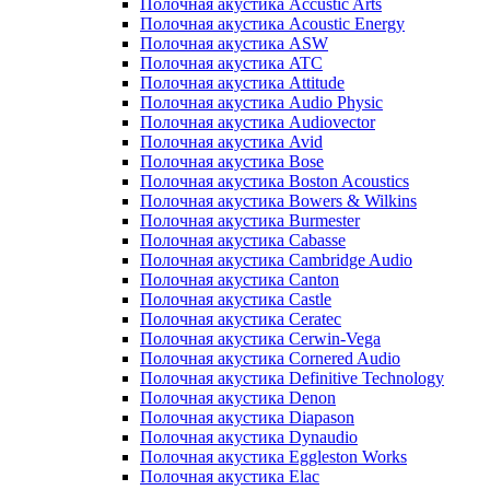
Полочная акустика Accustic Arts
Полочная акустика Acoustic Energy
Полочная акустика ASW
Полочная акустика ATC
Полочная акустика Attitude
Полочная акустика Audio Physic
Полочная акустика Audiovector
Полочная акустика Avid
Полочная акустика Bose
Полочная акустика Boston Acoustics
Полочная акустика Bowers & Wilkins
Полочная акустика Burmester
Полочная акустика Cabasse
Полочная акустика Cambridge Audio
Полочная акустика Canton
Полочная акустика Castle
Полочная акустика Ceratec
Полочная акустика Cerwin-Vega
Полочная акустика Cornered Audio
Полочная акустика Definitive Technology
Полочная акустика Denon
Полочная акустика Diapason
Полочная акустика Dynaudio
Полочная акустика Eggleston Works
Полочная акустика Elac