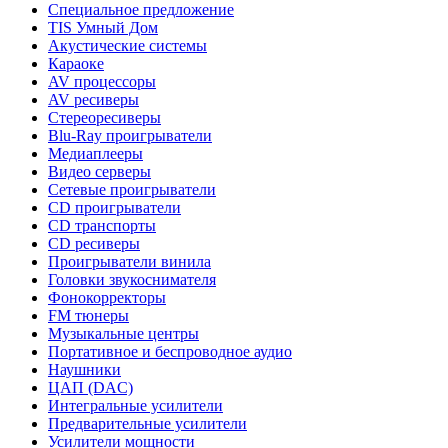
Специальное предложение
TIS Умный Дом
Акустические системы
Караоке
AV процессоры
AV ресиверы
Стереоресиверы
Blu-Ray проигрыватели
Медиаплееры
Видео серверы
Сетевые проигрыватели
CD проигрыватели
CD транспорты
CD ресиверы
Проигрыватели винила
Головки звукоснимателя
Фонокорректоры
FM тюнеры
Музыкальные центры
Портативное и беспроводное аудио
Наушники
ЦАП (DAC)
Интегральные усилители
Предварительные усилители
Усилители мощности