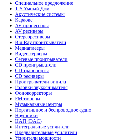
Специальное предложение
TIS Умный Дом
Акустические системы
Караоке
AV процессоры
AV ресиверы
Стереоресиверы
Blu-Ray проигрыватели
Медиаплееры
Видео серверы
Сетевые проигрыватели
CD проигрыватели
CD транспорты
CD ресиверы
Проигрыватели винила
Головки звукоснимателя
Фонокорректоры
FM тюнеры
Музыкальные центры
Портативное и беспроводное аудио
Наушники
ЦАП (DAC)
Интегральные усилители
Предварительные усилители
Усилители мощности