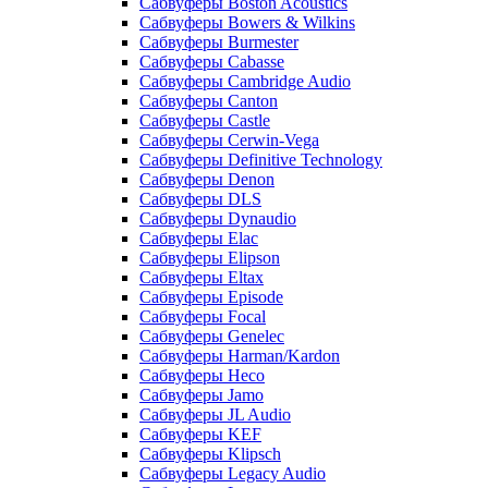
Сабвуферы Boston Acoustics
Сабвуферы Bowers & Wilkins
Сабвуферы Burmester
Сабвуферы Cabasse
Сабвуферы Cambridge Audio
Сабвуферы Canton
Сабвуферы Castle
Сабвуферы Cerwin-Vega
Сабвуферы Definitive Technology
Сабвуферы Denon
Сабвуферы DLS
Сабвуферы Dynaudio
Сабвуферы Elac
Сабвуферы Elipson
Сабвуферы Eltax
Сабвуферы Episode
Сабвуферы Focal
Сабвуферы Genelec
Сабвуферы Harman/Kardon
Сабвуферы Heco
Сабвуферы Jamo
Сабвуферы JL Audio
Сабвуферы KEF
Сабвуферы Klipsch
Сабвуферы Legacy Audio