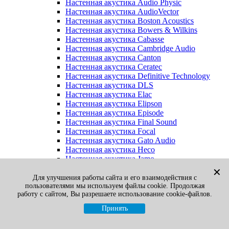
Настенная акустика Audio Physic
Настенная акустика AudioVector
Настенная акустика Boston Acoustics
Настенная акустика Bowers & Wilkins
Настенная акустика Cabasse
Настенная акустика Cambridge Audio
Настенная акустика Canton
Настенная акустика Ceratec
Настенная акустика Definitive Technology
Настенная акустика DLS
Настенная акустика Elac
Настенная акустика Elipson
Настенная акустика Episode
Настенная акустика Final Sound
Настенная акустика Focal
Настенная акустика Gato Audio
Настенная акустика Heco
Настенная акустика Jamo
Настенная акустика KEF
✕
Настенная акустика Klipsch
Для улучшения работы сайта и его взаимодействия с
пользователями мы используем файлы cookie. Продолжая
Настенная акустика Legacy
работу с сайтом, Вы разрешаете использование cookie-файлов.
Настенная акустика M&K Sound
Настенная акустика Martin Logan
Принять
Настенная акустика McIntosh
Настенная акустика Monitor Audio