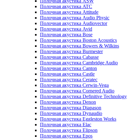
Полочная акустика ASW
Полочная акустика ATC
Полочная акустика Attitude
Полочная акустика Audio Physic
Полочная акустика Audiovector
Полочная акустика Avid
Полочная акустика Bose
Полочная акустика Boston Acoustics
Полочная акустика Bowers & Wilkins
Полочная акустика Burmester
Полочная акустика Cabasse
Полочная акустика Cambridge Audio
Полочная акустика Canton
Полочная акустика Castle
Полочная акустика Ceratec
Полочная акустика Cerwin-Vega
Полочная акустика Cornered Audio
Полочная акустика Definitive Technology
Полочная акустика Denon
Полочная акустика Diapason
Полочная акустика Dynaudio
Полочная акустика Eggleston Works
Полочная акустика Elac
Полочная акустика Elipson
Полочная акустика Epos