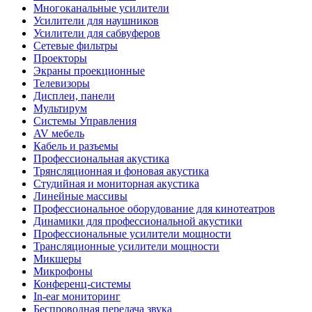
Многоканальные усилители
Усилители для наушников
Усилители для сабвуферов
Сетевые фильтры
Проекторы
Экраны проекционные
Телевизоры
Дисплеи, панели
Мультирум
Системы Управления
AV мебель
Кабель и разъемы
Профессиональная акустика
Трянсляционная и фоновая акустика
Студийная и мониторная акустика
Линейные массивы
Профессиональное оборудование для кинотеатров
Динамики для профессиональной акустики
Профессиональные усилители мощности
Трансляционные усилители мощности
Микшеры
Микрофоны
Конференц-системы
In-ear мониторинг
Беспроводная передача звука