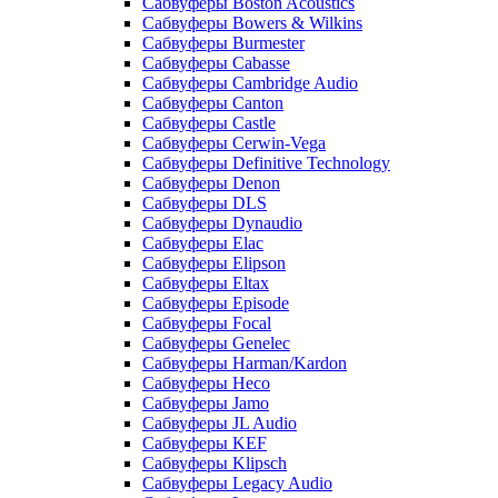
Сабвуферы Boston Acoustics
Сабвуферы Bowers & Wilkins
Сабвуферы Burmester
Сабвуферы Cabasse
Сабвуферы Cambridge Audio
Сабвуферы Canton
Сабвуферы Castle
Сабвуферы Cerwin-Vega
Сабвуферы Definitive Technology
Сабвуферы Denon
Сабвуферы DLS
Сабвуферы Dynaudio
Сабвуферы Elac
Сабвуферы Elipson
Сабвуферы Eltax
Сабвуферы Episode
Сабвуферы Focal
Сабвуферы Genelec
Сабвуферы Harman/Kardon
Сабвуферы Heco
Сабвуферы Jamo
Сабвуферы JL Audio
Сабвуферы KEF
Сабвуферы Klipsch
Сабвуферы Legacy Audio