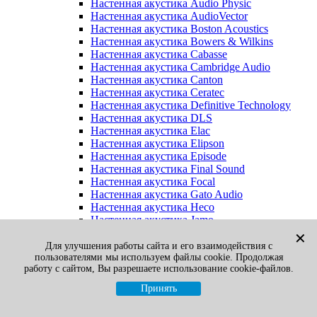
Настенная акустика Audio Physic
Настенная акустика AudioVector
Настенная акустика Boston Acoustics
Настенная акустика Bowers & Wilkins
Настенная акустика Cabasse
Настенная акустика Cambridge Audio
Настенная акустика Canton
Настенная акустика Ceratec
Настенная акустика Definitive Technology
Настенная акустика DLS
Настенная акустика Elac
Настенная акустика Elipson
Настенная акустика Episode
Настенная акустика Final Sound
Настенная акустика Focal
Настенная акустика Gato Audio
Настенная акустика Heco
Настенная акустика Jamo
Настенная акустика KEF
✕
Настенная акустика Klipsch
Для улучшения работы сайта и его взаимодействия с
пользователями мы используем файлы cookie. Продолжая
Настенная акустика Legacy
работу с сайтом, Вы разрешаете использование cookie-файлов.
Настенная акустика M&K Sound
Настенная акустика Martin Logan
Принять
Настенная акустика McIntosh
Настенная акустика Monitor Audio