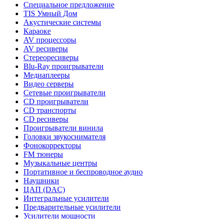
Специальное предложение
TIS Умный Дом
Акустические системы
Караоке
AV процессоры
AV ресиверы
Стереоресиверы
Blu-Ray проигрыватели
Медиаплееры
Видео серверы
Сетевые проигрыватели
CD проигрыватели
CD транспорты
CD ресиверы
Проигрыватели винила
Головки звукоснимателя
Фонокорректоры
FM тюнеры
Музыкальные центры
Портативное и беспроводное аудио
Наушники
ЦАП (DAC)
Интегральные усилители
Предварительные усилители
Усилители мощности