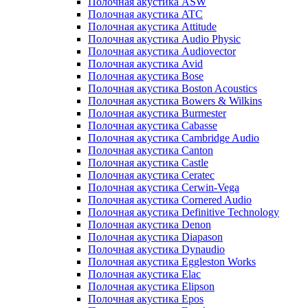
Полочная акустика ASW
Полочная акустика ATC
Полочная акустика Attitude
Полочная акустика Audio Physic
Полочная акустика Audiovector
Полочная акустика Avid
Полочная акустика Bose
Полочная акустика Boston Acoustics
Полочная акустика Bowers & Wilkins
Полочная акустика Burmester
Полочная акустика Cabasse
Полочная акустика Cambridge Audio
Полочная акустика Canton
Полочная акустика Castle
Полочная акустика Ceratec
Полочная акустика Cerwin-Vega
Полочная акустика Cornered Audio
Полочная акустика Definitive Technology
Полочная акустика Denon
Полочная акустика Diapason
Полочная акустика Dynaudio
Полочная акустика Eggleston Works
Полочная акустика Elac
Полочная акустика Elipson
Полочная акустика Epos