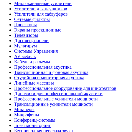
Многоканальные усилители
Усилители для наушников
Усилители для сабвуферов
Сетевые фильтры
Проекторы
Экраны проекционные
Телевизоры
Дисплеи, панели
Мультирум
Системы Управления
AV мебель
Кабель и разъемы
Профессиональная акустика
Трянсляционная и фоновая акустика
Студийная и мониторная акустика
Линейные массивы
Профессиональное оборудование для кинотеатров
Динамики для профессиональной акустики
Профессиональные усилители мощности
Трансляционные усилители мощности
Микшеры
Микрофоны
Конференц-системы
In-ear мониторинг
Беспроводная передача звука