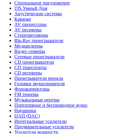
Специальное предложение
TIS Умный Дом
Акустические системы
Караоке
AV процессоры
AV ресиверы
Стереоресиверы
Blu-Ray проигрыватели
Медиаплееры
Видео серверы
Сетевые проигрыватели
CD проигрыватели
CD транспорты
CD ресиверы
Проигрыватели винила
Головки звукоснимателя
Фонокорректоры
FM тюнеры
Музыкальные центры
Портативное и беспроводное аудио
Наушники
ЦАП (DAC)
Интегральные усилители
Предварительные усилители
Усилители мощности