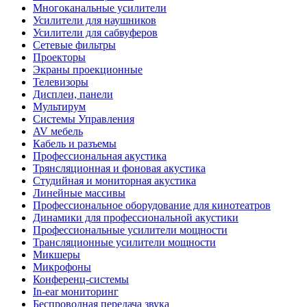
Многоканальные усилители
Усилители для наушников
Усилители для сабвуферов
Сетевые фильтры
Проекторы
Экраны проекционные
Телевизоры
Дисплеи, панели
Мультирум
Системы Управления
AV мебель
Кабель и разъемы
Профессиональная акустика
Трянсляционная и фоновая акустика
Студийная и мониторная акустика
Линейные массивы
Профессиональное оборудование для кинотеатров
Динамики для профессиональной акустики
Профессиональные усилители мощности
Трансляционные усилители мощности
Микшеры
Микрофоны
Конференц-системы
In-ear мониторинг
Беспроводная передача звука