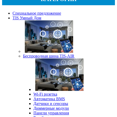
Специальное предложение
TIS Умный Дом
Беспроводная шина TIS-AIR
Wi-Fi розетка
Автоматика BMS
Датчики и сенсоры
Диммерные модули
Панели управления