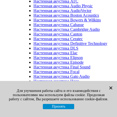
Настенная акустика ATC
Настенная акустика Audio Physic
Настенная акустика AudioVector
Настенная акустика Boston Acoustics
Настенная акустика Bowers & Wilkins
Настенная акустика Cabasse
Настенная акустика Cambridge Audio
Настенная акустика Canton
Настенная акустика Ceratec
Настенная акустика Definitive Technology
Настенная акустика DLS
Настенная акустика Elac
Настенная акустика Elipson
Настенная акустика Episode
Настенная акустика Final Sound
Настенная акустика Focal
Настенная акустика Gato Audio
Настенная акустика Heco
Настенная акустика Jamo
✕
Настенная акустика KEF
Для улучшения работы сайта и его взаимодействия с
пользователями мы используем файлы cookie. Продолжая
Настенная акустика Klipsch
работу с сайтом, Вы разрешаете использование cookie-файлов.
Настенная акустика Legacy
Настенная акустика M&K Sound
Принять
Настенная акустика Martin Logan
Настенная акустика McIntosh