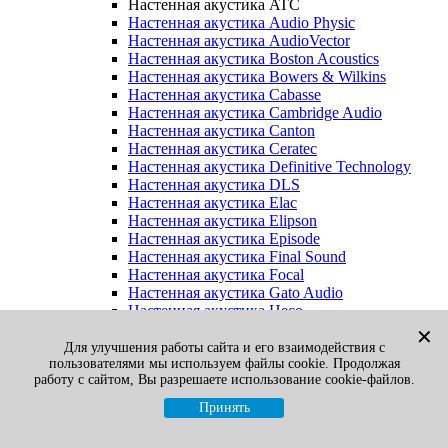
Настенная акустика ATC
Настенная акустика Audio Physic
Настенная акустика AudioVector
Настенная акустика Boston Acoustics
Настенная акустика Bowers & Wilkins
Настенная акустика Cabasse
Настенная акустика Cambridge Audio
Настенная акустика Canton
Настенная акустика Ceratec
Настенная акустика Definitive Technology
Настенная акустика DLS
Настенная акустика Elac
Настенная акустика Elipson
Настенная акустика Episode
Настенная акустика Final Sound
Настенная акустика Focal
Настенная акустика Gato Audio
Настенная акустика Heco
Настенная акустика Jamo
✕
Настенная акустика KEF
Для улучшения работы сайта и его взаимодействия с
пользователями мы используем файлы cookie. Продолжая
Настенная акустика Klipsch
работу с сайтом, Вы разрешаете использование cookie-файлов.
Настенная акустика Legacy
Настенная акустика M&K Sound
Принять
Настенная акустика Martin Logan
Настенная акустика McIntosh