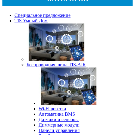
Специальное предложение
TIS Умный Дом
Беспроводная шина TIS-AIR
Wi-Fi розетка
Автоматика BMS
Датчики и сенсоры
Диммерные модули
Панели управления