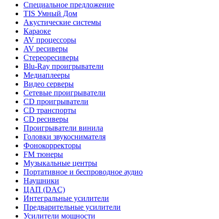
Специальное предложение
TIS Умный Дом
Акустические системы
Караоке
AV процессоры
AV ресиверы
Стереоресиверы
Blu-Ray проигрыватели
Медиаплееры
Видео серверы
Сетевые проигрыватели
CD проигрыватели
CD транспорты
CD ресиверы
Проигрыватели винила
Головки звукоснимателя
Фонокорректоры
FM тюнеры
Музыкальные центры
Портативное и беспроводное аудио
Наушники
ЦАП (DAC)
Интегральные усилители
Предварительные усилители
Усилители мощности