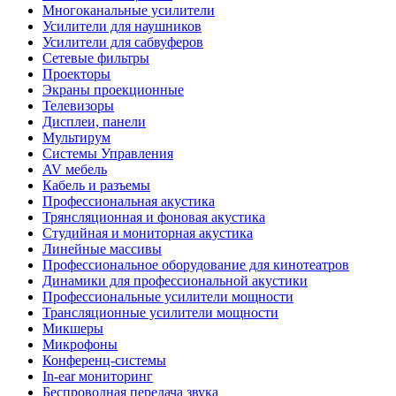
Многоканальные усилители
Усилители для наушников
Усилители для сабвуферов
Сетевые фильтры
Проекторы
Экраны проекционные
Телевизоры
Дисплеи, панели
Мультирум
Системы Управления
AV мебель
Кабель и разъемы
Профессиональная акустика
Трянсляционная и фоновая акустика
Студийная и мониторная акустика
Линейные массивы
Профессиональное оборудование для кинотеатров
Динамики для профессиональной акустики
Профессиональные усилители мощности
Трансляционные усилители мощности
Микшеры
Микрофоны
Конференц-системы
In-ear мониторинг
Беспроводная передача звука