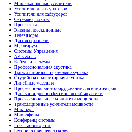
Многоканальные усилители
Усилители для наушников
Усилители для сабвуферов
Сетевые фильтры
Проекторы
Экраны проекционные
Телевизоры
Дисплеи, панели
Мультирум
Системы Управления
AV мебель
Кабель и разъемы
Профессиональная акустика
Трянсляционная и фоновая акустика
Студийная и мониторная акустика
Линейные массивы
Профессиональное оборудование для кинотеатров
Динамики для профессиональной акустики
Профессиональные усилители мощности
Трансляционные усилители мощности
Микшеры
Микрофоны
Конференц-системы
In-ear мониторинг
Беспроводная передача звука