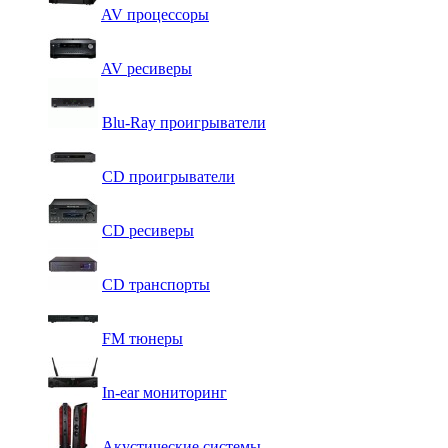
AV процессоры
AV ресиверы
Blu-Ray проигрыватели
CD проигрыватели
CD ресиверы
CD транспорты
FM тюнеры
In-ear мониторинг
Акустические системы