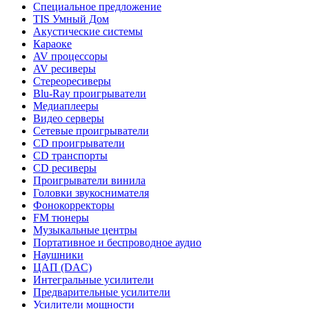
Специальное предложение
TIS Умный Дом
Акустические системы
Караоке
AV процессоры
AV ресиверы
Стереоресиверы
Blu-Ray проигрыватели
Медиаплееры
Видео серверы
Сетевые проигрыватели
CD проигрыватели
CD транспорты
CD ресиверы
Проигрыватели винила
Головки звукоснимателя
Фонокорректоры
FM тюнеры
Музыкальные центры
Портативное и беспроводное аудио
Наушники
ЦАП (DAC)
Интегральные усилители
Предварительные усилители
Усилители мощности