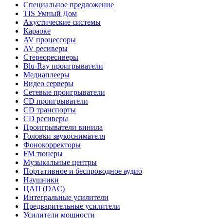
Специальное предложение
TIS Умный Дом
Акустические системы
Караоке
AV процессоры
AV ресиверы
Стереоресиверы
Blu-Ray проигрыватели
Медиаплееры
Видео серверы
Сетевые проигрыватели
CD проигрыватели
CD транспорты
CD ресиверы
Проигрыватели винила
Головки звукоснимателя
Фонокорректоры
FM тюнеры
Музыкальные центры
Портативное и беспроводное аудио
Наушники
ЦАП (DAC)
Интегральные усилители
Предварительные усилители
Усилители мощности