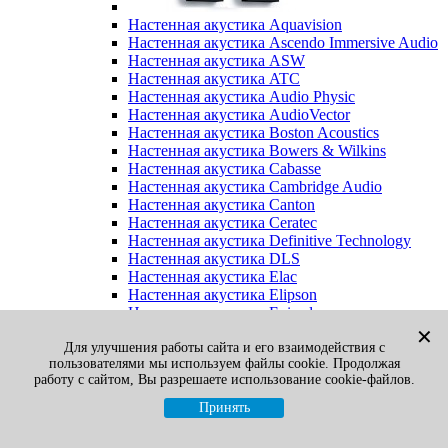
Настенная акустика Aquavision
Настенная акустика Ascendo Immersive Audio
Настенная акустика ASW
Настенная акустика ATC
Настенная акустика Audio Physic
Настенная акустика AudioVector
Настенная акустика Boston Acoustics
Настенная акустика Bowers & Wilkins
Настенная акустика Cabasse
Настенная акустика Cambridge Audio
Настенная акустика Canton
Настенная акустика Ceratec
Настенная акустика Definitive Technology
Настенная акустика DLS
Настенная акустика Elac
Настенная акустика Elipson
Настенная акустика Episode
Настенная акустика Final Sound
✕
Для улучшения работы сайта и его взаимодействия с
Настенная акустика Focal
пользователями мы используем файлы cookie. Продолжая
Настенная акустика Gato Audio
работу с сайтом, Вы разрешаете использование cookie-файлов.
Настенная акустика Heco
Настенная акустика Jamo
Принять
Настенная акустика KEF
Настенная акустика Klipsch