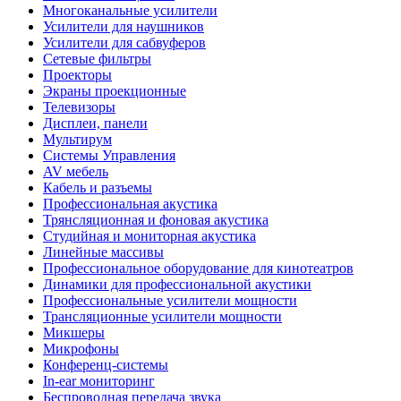
Многоканальные усилители
Усилители для наушников
Усилители для сабвуферов
Сетевые фильтры
Проекторы
Экраны проекционные
Телевизоры
Дисплеи, панели
Мультирум
Системы Управления
AV мебель
Кабель и разъемы
Профессиональная акустика
Трянсляционная и фоновая акустика
Студийная и мониторная акустика
Линейные массивы
Профессиональное оборудование для кинотеатров
Динамики для профессиональной акустики
Профессиональные усилители мощности
Трансляционные усилители мощности
Микшеры
Микрофоны
Конференц-системы
In-ear мониторинг
Беспроводная передача звука