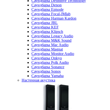
Саундбары Definitive Technology
Саундбары Denon
Саундбары Episode
Саундбары Focal-JMlab
Саундбары Harman Kardon
Саундбары JBL
Саундбары KEF
Саундбары Klipsch
Саундбары Legacy Audio
Саундбары M&K Sound
Саундбары Mac Audio
Саундбары Magnat
Саундбары Monitor Audio
Саундбары Onkyo
Саундбары Polk Audio
Саундбары Sonance
Саундбары Sonos
Саундбары Yamaha
Настенная акустика