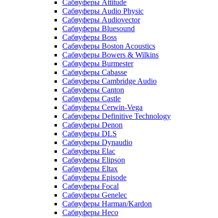
Сабвуферы Attitude
Сабвуферы Audio Physic
Сабвуферы Audiovector
Сабвуферы Bluesound
Сабвуферы Boss
Сабвуферы Boston Acoustics
Сабвуферы Bowers & Wilkins
Сабвуферы Burmester
Сабвуферы Cabasse
Сабвуферы Cambridge Audio
Сабвуферы Canton
Сабвуферы Castle
Сабвуферы Cerwin-Vega
Сабвуферы Definitive Technology
Сабвуферы Denon
Сабвуферы DLS
Сабвуферы Dynaudio
Сабвуферы Elac
Сабвуферы Elipson
Сабвуферы Eltax
Сабвуферы Episode
Сабвуферы Focal
Сабвуферы Genelec
Сабвуферы Harman/Kardon
Сабвуферы Heco