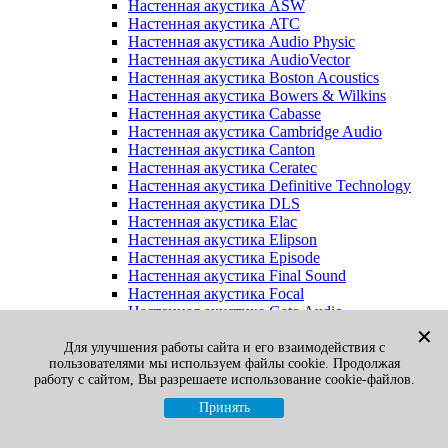
Настенная акустика ASW
Настенная акустика ATC
Настенная акустика Audio Physic
Настенная акустика AudioVector
Настенная акустика Boston Acoustics
Настенная акустика Bowers & Wilkins
Настенная акустика Cabasse
Настенная акустика Cambridge Audio
Настенная акустика Canton
Настенная акустика Ceratec
Настенная акустика Definitive Technology
Настенная акустика DLS
Настенная акустика Elac
Настенная акустика Elipson
Настенная акустика Episode
Настенная акустика Final Sound
Настенная акустика Focal
Настенная акустика Gato Audio
Настенная акустика Heco
✕
Настенная акустика Jamo
Для улучшения работы сайта и его взаимодействия с
пользователями мы используем файлы cookie. Продолжая
Настенная акустика KEF
работу с сайтом, Вы разрешаете использование cookie-файлов.
Настенная акустика Klipsch
Настенная акустика Legacy
Принять
Настенная акустика M&K Sound
Настенная акустика Martin Logan