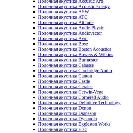
Полочная акустика Accustic Arts
Полочная акустика Acoustic Energy
Полочная акустика ASW
Полочная акустика ATC
Полочная акустика Attitude
Полочная акустика Audio Physic
Полочная акустика Audiovector
Полочная акустика Avid
Полочная акустика Bose
Полочная акустика Boston Acoustics
Полочная акустика Bowers & Wilkins
Полочная акустика Burmester
Полочная акустика Cabasse
Полочная акустика Cambridge Audio
Полочная акустика Canton
Полочная акустика Castle
Полочная акустика Ceratec
Полочная акустика Cerwin-Vega
Полочная акустика Cornered Audio
Полочная акустика Definitive Technology
Полочная акустика Denon
Полочная акустика Diapason
Полочная акустика Dynaudio
Полочная акустика Eggleston Works
Полочная акустика Elac