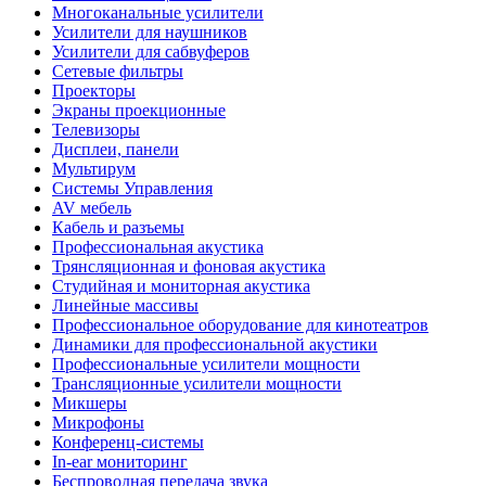
Многоканальные усилители
Усилители для наушников
Усилители для сабвуферов
Сетевые фильтры
Проекторы
Экраны проекционные
Телевизоры
Дисплеи, панели
Мультирум
Системы Управления
AV мебель
Кабель и разъемы
Профессиональная акустика
Трянсляционная и фоновая акустика
Студийная и мониторная акустика
Линейные массивы
Профессиональное оборудование для кинотеатров
Динамики для профессиональной акустики
Профессиональные усилители мощности
Трансляционные усилители мощности
Микшеры
Микрофоны
Конференц-системы
In-ear мониторинг
Беспроводная передача звука