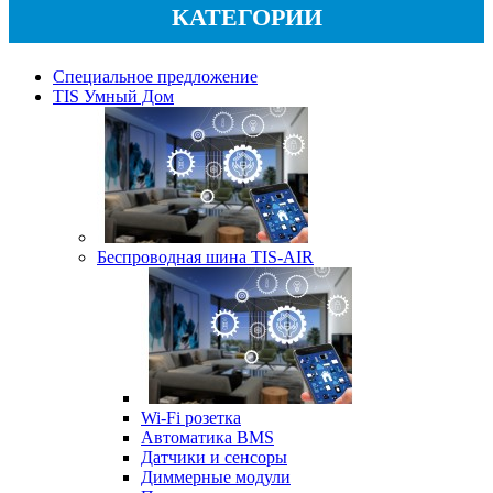
КАТЕГОРИИ
Специальное предложение
TIS Умный Дом
Беспроводная шина TIS-AIR
Wi-Fi розетка
Автоматика BMS
Датчики и сенсоры
Диммерные модули