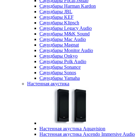
Саундбары Focal-JMlab
Саундбары Harman Kardon
Саундбары JBL
Саундбары KEF
Саундбары Klipsch
Саундбары Legacy Audio
Саундбары M&K Sound
Саундбары Mac Audio
Саундбары Magnat
Саундбары Monitor Audio
Саундбары Onkyo
Саундбары Polk Audio
Саундбары Sonance
Саундбары Sonos
Саундбары Yamaha
Настенная акустика
Настенная акустика Aquavision
Настенная акустика Ascendo Immersive Audio