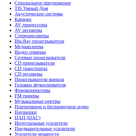
Специальное предложение
TIS Умный Дом
Акустические системы
Караоке
AV процессоры
AV ресиверы
Стереоресиверы
Blu-Ray проигрыватели
Медиаплееры
Видео серверы
Сетевые проигрыватели
CD проигрыватели
CD транспорты
CD ресиверы
Проигрыватели винила
Головки звукоснимателя
Фонокорректоры
FM тюнеры
Музыкальные центры
Портативное и беспроводное аудио
Наушники
ЦАП (DAC)
Интегральные усилители
Предварительные усилители
Усилители мощности