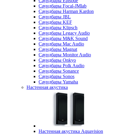
Саундбары Episode
Саундбары Focal-JMlab
Саундбары Harman Kardon
Саундбары JBL
Саундбары KEF
Саундбары Klipsch
Саундбары Legacy Audio
Саундбары M&K Sound
Саундбары Mac Audio
Саундбары Magnat
Саундбары Monitor Audio
Саундбары Onkyo
Саундбары Polk Audio
Саундбары Sonance
Саундбары Sonos
Саундбары Yamaha
Настенная акустика
Настенная акустика Aquavision