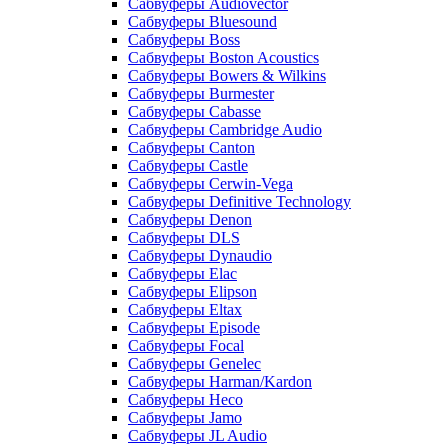
Сабвуферы Audiovector
Сабвуферы Bluesound
Сабвуферы Boss
Сабвуферы Boston Acoustics
Сабвуферы Bowers & Wilkins
Сабвуферы Burmester
Сабвуферы Cabasse
Сабвуферы Cambridge Audio
Сабвуферы Canton
Сабвуферы Castle
Сабвуферы Cerwin-Vega
Сабвуферы Definitive Technology
Сабвуферы Denon
Сабвуферы DLS
Сабвуферы Dynaudio
Сабвуферы Elac
Сабвуферы Elipson
Сабвуферы Eltax
Сабвуферы Episode
Сабвуферы Focal
Сабвуферы Genelec
Сабвуферы Harman/Kardon
Сабвуферы Heco
Сабвуферы Jamo
Сабвуферы JL Audio