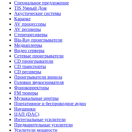
Специальное предложение
TIS Умный Дом
Акустические системы
Караоке
AV процессоры
AV ресиверы
Стереоресиверы
Blu-Ray проигрыватели
Медиаплееры
Видео серверы
Сетевые проигрыватели
CD проигрыватели
CD транспорты
CD ресиверы
Проигрыватели винила
Головки звукоснимателя
Фонокорректоры
FM тюнеры
Музыкальные центры
Портативное и беспроводное аудио
Наушники
ЦАП (DAC)
Интегральные усилители
Предварительные усилители
Усилители мощности