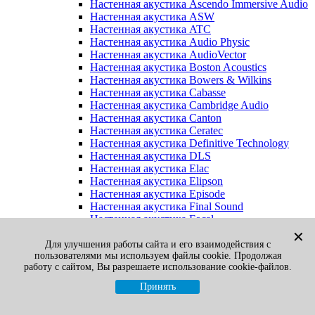
Настенная акустика Ascendo Immersive Audio
Настенная акустика ASW
Настенная акустика ATC
Настенная акустика Audio Physic
Настенная акустика AudioVector
Настенная акустика Boston Acoustics
Настенная акустика Bowers & Wilkins
Настенная акустика Cabasse
Настенная акустика Cambridge Audio
Настенная акустика Canton
Настенная акустика Ceratec
Настенная акустика Definitive Technology
Настенная акустика DLS
Настенная акустика Elac
Настенная акустика Elipson
Настенная акустика Episode
Настенная акустика Final Sound
Настенная акустика Focal
Настенная акустика Gato Audio
✕
Настенная акустика Heco
Для улучшения работы сайта и его взаимодействия с
пользователями мы используем файлы cookie. Продолжая
Настенная акустика Jamo
работу с сайтом, Вы разрешаете использование cookie-файлов.
Настенная акустика KEF
Настенная акустика Klipsch
Принять
Настенная акустика Legacy
Настенная акустика M&K Sound