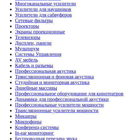
Многоканальные усилители
Усилители для наушников
Усилители для сабвуферов
Сетевые фильтры
Проекторы
Экраны проекционные
Телевизоры
Дисплеи, панели
Мультирум
Системы Управления
AV мебель
Кабель и разъемы
Профессиональная акустика
Трянсляционная и фоновая акустика
Студийная и мониторная акустика
Линейные массивы
Профессиональное оборудование для кинотеатров
Динамики для профессиональной акустики
Профессиональные усилители мощности
Трансляционные усилители мощности
Микшеры
Микрофоны
Конференц-системы
In-ear мониторинг
Беспроводная передача звука