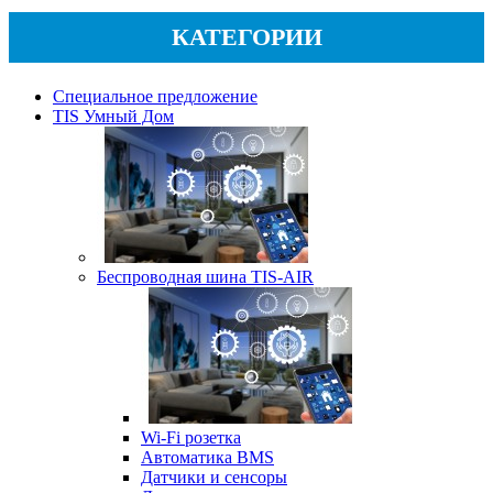
КАТЕГОРИИ
Специальное предложение
TIS Умный Дом
Беспроводная шина TIS-AIR
Wi-Fi розетка
Автоматика BMS
Датчики и сенсоры