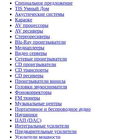
Специальное предложение
TIS Умный Дом
Акустические системы
Караоке
AV процессоры
AV ресиверы
Стереоресиверы
Blu-Ray проигрыватели
Медиаплееры
Видео серверы
Сетевые проигрыватели
CD проигрыватели
CD транспорты
CD ресиверы
Проигрыватели винила
Головки звукоснимателя
Фонокорректоры
FM тюнеры
Музыкальные центры
Портативное и беспроводное аудио
Наушники
ЦАП (DAC)
Интегральные усилители
Предварительные усилители
Усилители мощности