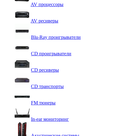
AV процессоры
AV ресиверы
Blu-Ray проигрыватели
CD проигрыватели
CD ресиверы
CD транспорты
FM тюнеры
In-ear мониторинг
Акустические системы