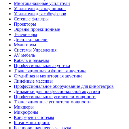
Многоканальные усилители
Усилители для наушников
Усилители для сабвуферов
Сетевые фильтры
Проекторы
Экраны проекционные
Телевизоры
Дисплеи, панели
Мультирум
Системы Управления
AV мебель
Кабель и разъемы
Профессиональная акустика
Трянсляционная и фоновая акустика
Студийная и мониторная акустика
Линейные массивы
Профессиональное оборудование для кинотеатров
Динамики для профессиональной акустики
Профессиональные усилители мощности
Трансляционные усилители мощности
Микшеры
Микрофоны
Конференц-системы
In-ear мониторинг
Беспроводная передача звука