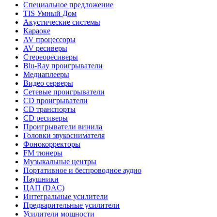
Специальное предложение
TIS Умный Дом
Акустические системы
Караоке
AV процессоры
AV ресиверы
Стереоресиверы
Blu-Ray проигрыватели
Медиаплееры
Видео серверы
Сетевые проигрыватели
CD проигрыватели
CD транспорты
CD ресиверы
Проигрыватели винила
Головки звукоснимателя
Фонокорректоры
FM тюнеры
Музыкальные центры
Портативное и беспроводное аудио
Наушники
ЦАП (DAC)
Интегральные усилители
Предварительные усилители
Усилители мощности