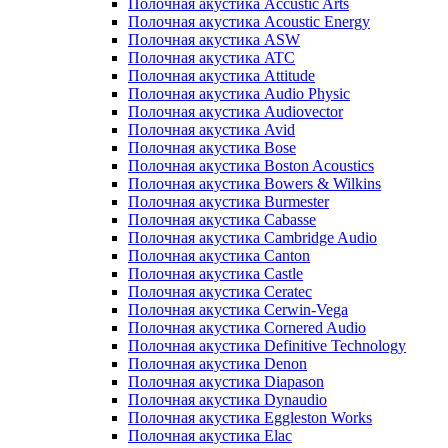
Полочная акустика Accustic Arts
Полочная акустика Acoustic Energy
Полочная акустика ASW
Полочная акустика ATC
Полочная акустика Attitude
Полочная акустика Audio Physic
Полочная акустика Audiovector
Полочная акустика Avid
Полочная акустика Bose
Полочная акустика Boston Acoustics
Полочная акустика Bowers & Wilkins
Полочная акустика Burmester
Полочная акустика Cabasse
Полочная акустика Cambridge Audio
Полочная акустика Canton
Полочная акустика Castle
Полочная акустика Ceratec
Полочная акустика Cerwin-Vega
Полочная акустика Cornered Audio
Полочная акустика Definitive Technology
Полочная акустика Denon
Полочная акустика Diapason
Полочная акустика Dynaudio
Полочная акустика Eggleston Works
Полочная акустика Elac