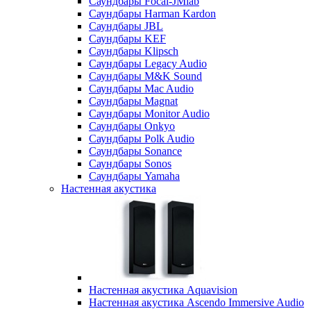
Саундбары Focal-JMlab
Саундбары Harman Kardon
Саундбары JBL
Саундбары KEF
Саундбары Klipsch
Саундбары Legacy Audio
Саундбары M&K Sound
Саундбары Mac Audio
Саундбары Magnat
Саундбары Monitor Audio
Саундбары Onkyo
Саундбары Polk Audio
Саундбары Sonance
Саундбары Sonos
Саундбары Yamaha
Настенная акустика
Настенная акустика Aquavision
Настенная акустика Ascendo Immersive Audio