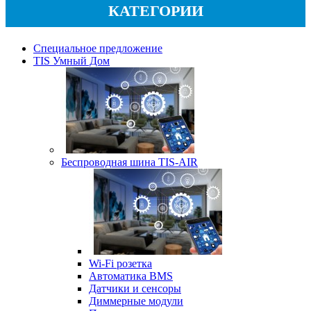
КАТЕГОРИИ
Специальное предложение
TIS Умный Дом
Беспроводная шина TIS-AIR
Wi-Fi розетка
Автоматика BMS
Датчики и сенсоры
Диммерные модули