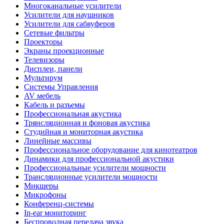
Многоканальные усилители
Усилители для наушников
Усилители для сабвуферов
Сетевые фильтры
Проекторы
Экраны проекционные
Телевизоры
Дисплеи, панели
Мультирум
Системы Управления
AV мебель
Кабель и разъемы
Профессиональная акустика
Трянсляционная и фоновая акустика
Студийная и мониторная акустика
Линейные массивы
Профессиональное оборудование для кинотеатров
Динамики для профессиональной акустики
Профессиональные усилители мощности
Трансляционные усилители мощности
Микшеры
Микрофоны
Конференц-системы
In-ear мониторинг
Беспроводная передача звука