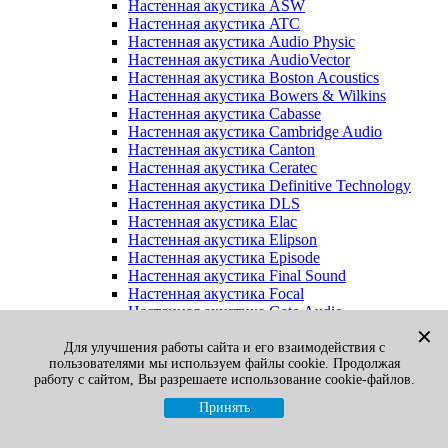
Настенная акустика ASW
Настенная акустика ATC
Настенная акустика Audio Physic
Настенная акустика AudioVector
Настенная акустика Boston Acoustics
Настенная акустика Bowers & Wilkins
Настенная акустика Cabasse
Настенная акустика Cambridge Audio
Настенная акустика Canton
Настенная акустика Ceratec
Настенная акустика Definitive Technology
Настенная акустика DLS
Настенная акустика Elac
Настенная акустика Elipson
Настенная акустика Episode
Настенная акустика Final Sound
Настенная акустика Focal
Настенная акустика Gato Audio
Настенная акустика Heco
✕
Настенная акустика Jamo
Для улучшения работы сайта и его взаимодействия с
пользователями мы используем файлы cookie. Продолжая
Настенная акустика KEF
работу с сайтом, Вы разрешаете использование cookie-файлов.
Настенная акустика Klipsch
Настенная акустика Legacy
Принять
Настенная акустика M&K Sound
Настенная акустика Martin Logan