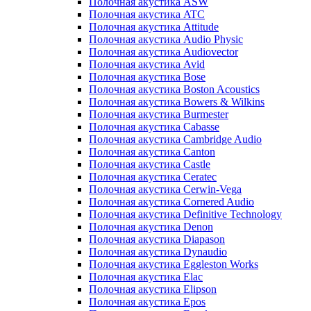
Полочная акустика ASW
Полочная акустика ATC
Полочная акустика Attitude
Полочная акустика Audio Physic
Полочная акустика Audiovector
Полочная акустика Avid
Полочная акустика Bose
Полочная акустика Boston Acoustics
Полочная акустика Bowers & Wilkins
Полочная акустика Burmester
Полочная акустика Cabasse
Полочная акустика Cambridge Audio
Полочная акустика Canton
Полочная акустика Castle
Полочная акустика Ceratec
Полочная акустика Cerwin-Vega
Полочная акустика Cornered Audio
Полочная акустика Definitive Technology
Полочная акустика Denon
Полочная акустика Diapason
Полочная акустика Dynaudio
Полочная акустика Eggleston Works
Полочная акустика Elac
Полочная акустика Elipson
Полочная акустика Epos