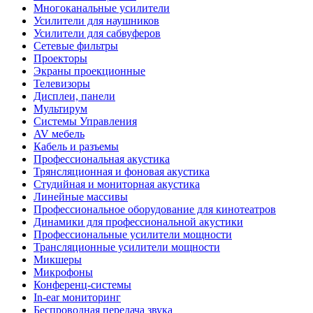
Многоканальные усилители
Усилители для наушников
Усилители для сабвуферов
Сетевые фильтры
Проекторы
Экраны проекционные
Телевизоры
Дисплеи, панели
Мультирум
Системы Управления
AV мебель
Кабель и разъемы
Профессиональная акустика
Трянсляционная и фоновая акустика
Студийная и мониторная акустика
Линейные массивы
Профессиональное оборудование для кинотеатров
Динамики для профессиональной акустики
Профессиональные усилители мощности
Трансляционные усилители мощности
Микшеры
Микрофоны
Конференц-системы
In-ear мониторинг
Беспроводная передача звука