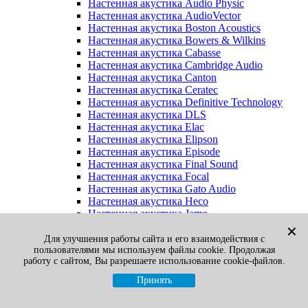
Настенная акустика Audio Physic
Настенная акустика AudioVector
Настенная акустика Boston Acoustics
Настенная акустика Bowers & Wilkins
Настенная акустика Cabasse
Настенная акустика Cambridge Audio
Настенная акустика Canton
Настенная акустика Ceratec
Настенная акустика Definitive Technology
Настенная акустика DLS
Настенная акустика Elac
Настенная акустика Elipson
Настенная акустика Episode
Настенная акустика Final Sound
Настенная акустика Focal
Настенная акустика Gato Audio
Настенная акустика Heco
Настенная акустика Jamo
Настенная акустика KEF
✕
Настенная акустика Klipsch
Для улучшения работы сайта и его взаимодействия с
пользователями мы используем файлы cookie. Продолжая
Настенная акустика Legacy
работу с сайтом, Вы разрешаете использование cookie-файлов.
Настенная акустика M&K Sound
Настенная акустика Martin Logan
Принять
Настенная акустика McIntosh
Настенная акустика Monitor Audio