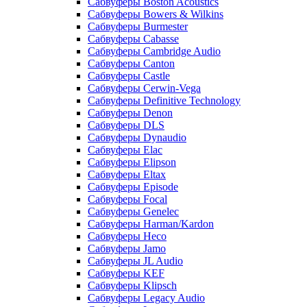
Сабвуферы Boston Acoustics
Сабвуферы Bowers & Wilkins
Сабвуферы Burmester
Сабвуферы Cabasse
Сабвуферы Cambridge Audio
Сабвуферы Canton
Сабвуферы Castle
Сабвуферы Cerwin-Vega
Сабвуферы Definitive Technology
Сабвуферы Denon
Сабвуферы DLS
Сабвуферы Dynaudio
Сабвуферы Elac
Сабвуферы Elipson
Сабвуферы Eltax
Сабвуферы Episode
Сабвуферы Focal
Сабвуферы Genelec
Сабвуферы Harman/Kardon
Сабвуферы Heco
Сабвуферы Jamo
Сабвуферы JL Audio
Сабвуферы KEF
Сабвуферы Klipsch
Сабвуферы Legacy Audio