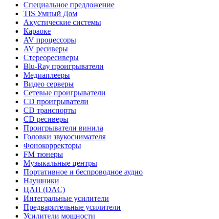
Специальное предложение
TIS Умный Дом
Акустические системы
Караоке
AV процессоры
AV ресиверы
Стереоресиверы
Blu-Ray проигрыватели
Медиаплееры
Видео серверы
Сетевые проигрыватели
CD проигрыватели
CD транспорты
CD ресиверы
Проигрыватели винила
Головки звукоснимателя
Фонокорректоры
FM тюнеры
Музыкальные центры
Портативное и беспроводное аудио
Наушники
ЦАП (DAC)
Интегральные усилители
Предварительные усилители
Усилители мощности