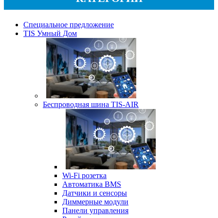
Специальное предложение
TIS Умный Дом
Беспроводная шина TIS-AIR
Wi-Fi розетка
Автоматика BMS
Датчики и сенсоры
Диммерные модули
Панели управления