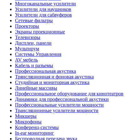
Многоканальные усилители
Усилители для наушников
Усилители для сабвуферов
Сетевые фильтры
Проекторы
Экраны проекционные
Телевизоры
Дисплеи, панели
Мультирум
Системы Управления
AV мебель
Кабель и разъемы
Профессиональная акустика
Трянсляционная и фоновая акустика
Студийная и мониторная акустика
Линейные массивы
Профессиональное оборудование для кинотеатров
Динамики для профессиональной акустики
Профессиональные усилители мощности
Трансляционные усилители мощности
Микшеры
Микрофоны
Конференц-системы
In-ear мониторинг
Беспроводная передача звука