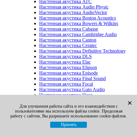
Настенная акустика ATC
Настенная акустика Audio Physic
Настенная акустика AudioVector
Настенная акустика Boston Acoustics
Настенная акустика Bowers & Wilkins
Настенная акустика Cabasse
Настенная акустика Cambridge Audio
Настенная акустика Canton
Настенная акустика Ceratec
Настенная акустика Definitive Technology
Настенная акустика DLS
Настенная акустика Elac
Настенная акустика Elipson
Настенная акустика Episode
Настенная акустика Final Sound
Настенная акустика Focal
Настенная акустика Gato Audio
Настенная акустика Heco
Настенная акустика Jamo
✕
Настенная акустика KEF
Для улучшения работы сайта и его взаимодействия с
пользователями мы используем файлы cookie. Продолжая
Настенная акустика Klipsch
работу с сайтом, Вы разрешаете использование cookie-файлов.
Настенная акустика Legacy
Настенная акустика M&K Sound
Принять
Настенная акустика Martin Logan
Настенная акустика McIntosh