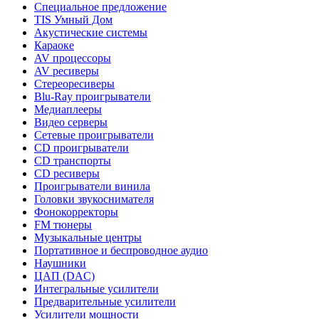
Специальное предложение
TIS Умный Дом
Акустические системы
Караоке
AV процессоры
AV ресиверы
Стереоресиверы
Blu-Ray проигрыватели
Медиаплееры
Видео серверы
Сетевые проигрыватели
CD проигрыватели
CD транспорты
CD ресиверы
Проигрыватели винила
Головки звукоснимателя
Фонокорректоры
FM тюнеры
Музыкальные центры
Портативное и беспроводное аудио
Наушники
ЦАП (DAC)
Интегральные усилители
Предварительные усилители
Усилители мощности