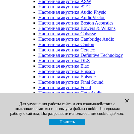
Настенная акустика ASW
Настенная акустика ATC
Настенная акустика Audio Physic
Настенная акустика AudioVector
Настенная акустика Boston Acoustics
Настенная акустика Bowers & Wilkins
Настенная акустика Cabasse
Настенная акустика Cambridge Audio
Настенная акустика Canton
Настенная акустика Ceratec
Настенная акустика Definitive Technology
Настенная акустика DLS
Настенная акустика Elac
Настенная акустика Elipson
Настенная акустика Episode
Настенная акустика Final Sound
Настенная акустика Focal
Настенная акустика Gato Audio
Настенная акустика Heco
✕
Настенная акустика Jamo
Для улучшения работы сайта и его взаимодействия с
пользователями мы используем файлы cookie. Продолжая
Настенная акустика KEF
работу с сайтом, Вы разрешаете использование cookie-файлов.
Настенная акустика Klipsch
Настенная акустика Legacy
Принять
Настенная акустика M&K Sound
Настенная акустика Martin Logan