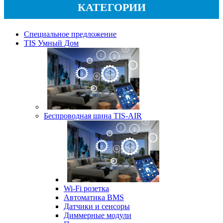
КАТЕГОРИИ
Специальное предложение
TIS Умный Дом
Беспроводная шина TIS-AIR
Wi-Fi розетка
Автоматика BMS
Датчики и сенсоры
Диммерные модули