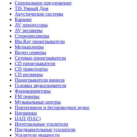
Специальное предложение
TIS Умный Дом
Акустические системы
Караоке
AV процессоры
AV ресиверы
Стереоресиверы
Blu-Ray проигрыватели
Медиаплееры
Видео серверы
Сетевые проигрыватели
CD проигрыватели
CD транспорты
CD ресиверы
Проигрыватели винила
Головки звукоснимателя
Фонокорректоры
FM тюнеры
Музыкальные центры
Портативное и беспроводное аудио
Наушники
ЦАП (DAC)
Интегральные усилители
Предварительные усилители
Усилители мощности