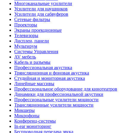
Многоканальные усилители
Усилители для наушников
Усилители для сабвуферов
Сетевые фильтры
Проекторы
Экраны проекционные
Телевизоры
Дисплеи, панели
Мультирум
Системы Управления
AV мебель
Кабель и разъемы
Профессиональная акустика
Трянсляционная и фоновая акустика
Студийная и мониторная акустика
Линейные массивы
Профессиональное оборудование для кинотеатров
Динамики для профессиональной акустики
Профессиональные усилители мощности
Трансляционные усилители мощности
Микшеры
Микрофоны
Конференц-системы
In-ear мониторинг
Беспроводная передача звука