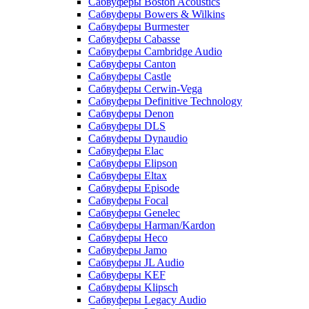
Сабвуферы Boston Acoustics
Сабвуферы Bowers & Wilkins
Сабвуферы Burmester
Сабвуферы Cabasse
Сабвуферы Cambridge Audio
Сабвуферы Canton
Сабвуферы Castle
Сабвуферы Cerwin-Vega
Сабвуферы Definitive Technology
Сабвуферы Denon
Сабвуферы DLS
Сабвуферы Dynaudio
Сабвуферы Elac
Сабвуферы Elipson
Сабвуферы Eltax
Сабвуферы Episode
Сабвуферы Focal
Сабвуферы Genelec
Сабвуферы Harman/Kardon
Сабвуферы Heco
Сабвуферы Jamo
Сабвуферы JL Audio
Сабвуферы KEF
Сабвуферы Klipsch
Сабвуферы Legacy Audio