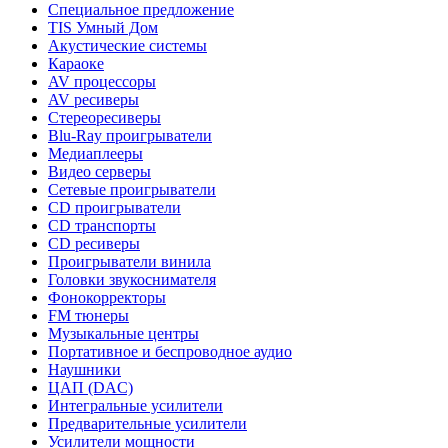
Специальное предложение
TIS Умный Дом
Акустические системы
Караоке
AV процессоры
AV ресиверы
Стереоресиверы
Blu-Ray проигрыватели
Медиаплееры
Видео серверы
Сетевые проигрыватели
CD проигрыватели
CD транспорты
CD ресиверы
Проигрыватели винила
Головки звукоснимателя
Фонокорректоры
FM тюнеры
Музыкальные центры
Портативное и беспроводное аудио
Наушники
ЦАП (DAC)
Интегральные усилители
Предварительные усилители
Усилители мощности