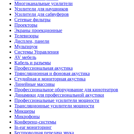
Многоканальные усилители
Усилители для наушников
Усилители для сабвуферов
Сетевые фильтры
Проекторы
Экраны проекционные
Телевизоры
Дисплеи, панели
Мультирум
Системы Управления
AV мебель
Кабель и разъемы
Профессиональная акустика
Трянсляционная и фоновая акустика
Студийная и мониторная акустика
Линейные массивы
Профессиональное оборудование для кинотеатров
Динамики для профессиональной акустики
Профессиональные усилители мощности
Трансляционные усилители мощности
Микшеры
Микрофоны
Конференц-системы
In-ear мониторинг
Беспроводная передача звука