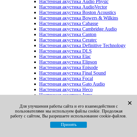
Настенная акустика Audio Physic
Настенная акустика AudioVector
Настенная акустика Boston Acoustics
Настенная акустика Bowers & Wilkins
Настенная акустика Cabasse
Настенная акустика Cambridge Audio
Настенная акустика Canton
Настенная акустика Ceratec
Настенная акустика Definitive Technology
Настенная акустика DLS
Настенная акустика Elac
Настенная акустика Elipson
Настенная акустика Episode
Настенная акустика Final Sound
Настенная акустика Focal
Настенная акустика Gato Audio
Настенная акустика Heco
Настенная акустика Jamo
Настенная акустика KEF
✕
Настенная акустика Klipsch
Для улучшения работы сайта и его взаимодействия с
пользователями мы используем файлы cookie. Продолжая
Настенная акустика Legacy
работу с сайтом, Вы разрешаете использование cookie-файлов.
Настенная акустика M&K Sound
Настенная акустика Martin Logan
Принять
Настенная акустика McIntosh
Настенная акустика Monitor Audio