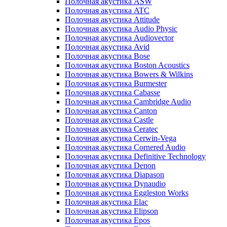
Полочная акустика ASW
Полочная акустика ATC
Полочная акустика Attitude
Полочная акустика Audio Physic
Полочная акустика Audiovector
Полочная акустика Avid
Полочная акустика Bose
Полочная акустика Boston Acoustics
Полочная акустика Bowers & Wilkins
Полочная акустика Burmester
Полочная акустика Cabasse
Полочная акустика Cambridge Audio
Полочная акустика Canton
Полочная акустика Castle
Полочная акустика Ceratec
Полочная акустика Cerwin-Vega
Полочная акустика Cornered Audio
Полочная акустика Definitive Technology
Полочная акустика Denon
Полочная акустика Diapason
Полочная акустика Dynaudio
Полочная акустика Eggleston Works
Полочная акустика Elac
Полочная акустика Elipson
Полочная акустика Epos