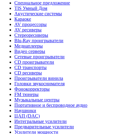
Специальное предложение
TIS Умный Дом
Акустические системы
Караоке
AV процессоры
AV ресиверы
Стереоресиверы
Blu-Ray проигрыватели
Медиаплееры
Видео серверы
Сетевые проигрыватели
CD проигрыватели
CD транспорты
CD ресиверы
Проигрыватели винила
Головки звукоснимателя
Фонокорректоры
FM тюнеры
Музыкальные центры
Портативное и беспроводное аудио
Наушники
ЦАП (DAC)
Интегральные усилители
Предварительные усилители
Усилители мощности