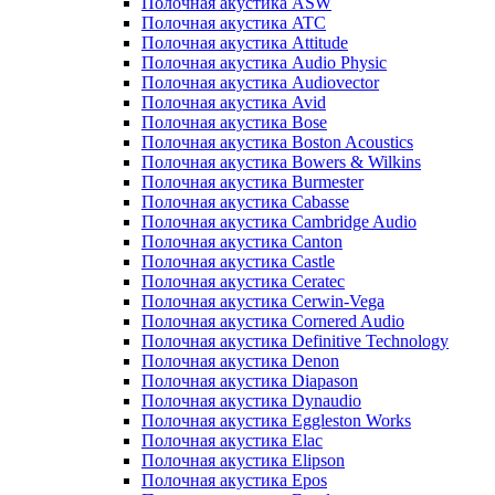
Полочная акустика ASW
Полочная акустика ATC
Полочная акустика Attitude
Полочная акустика Audio Physic
Полочная акустика Audiovector
Полочная акустика Avid
Полочная акустика Bose
Полочная акустика Boston Acoustics
Полочная акустика Bowers & Wilkins
Полочная акустика Burmester
Полочная акустика Cabasse
Полочная акустика Cambridge Audio
Полочная акустика Canton
Полочная акустика Castle
Полочная акустика Ceratec
Полочная акустика Cerwin-Vega
Полочная акустика Cornered Audio
Полочная акустика Definitive Technology
Полочная акустика Denon
Полочная акустика Diapason
Полочная акустика Dynaudio
Полочная акустика Eggleston Works
Полочная акустика Elac
Полочная акустика Elipson
Полочная акустика Epos