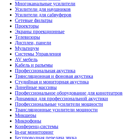
Многоканальные усилители
Усилители для наушников
Усилители для сабвуферов
Сетевые фильтры
Проекторы
Экраны проекционные
Телевизоры
Дисплеи, панели
Мультирум
Системы Управления
AV мебель
Кабель и разъемы
Профессиональная акустика
Трянсляционная и фоновая акустика
Студийная и мониторная акустика
Линейные массивы
Профессиональное оборудование для кинотеатров
Динамики для профессиональной акустики
Профессиональные усилители мощности
Трансляционные усилители мощности
Микшеры
Микрофоны
Конференц-системы
In-ear мониторинг
Беспроводная передача звука