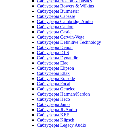
Сабвуферы Boston Acoustics
Сабвуферы Bowers & Wilkins
Сабвуферы Burmester
Сабвуферы Cabasse
Сабвуферы Cambridge Audio
Сабвуферы Canton
Сабвуферы Castle
Сабвуферы Cerwin-Vega
Сабвуферы Definitive Technology
Сабвуферы Denon
Сабвуферы DLS
Сабвуферы Dynaudio
Сабвуферы Elac
Сабвуферы Elipson
Сабвуферы Eltax
Сабвуферы Episode
Сабвуферы Focal
Сабвуферы Genelec
Сабвуферы Harman/Kardon
Сабвуферы Heco
Сабвуферы Jamo
Сабвуферы JL Audio
Сабвуферы KEF
Сабвуферы Klipsch
Сабвуферы Legacy Audio