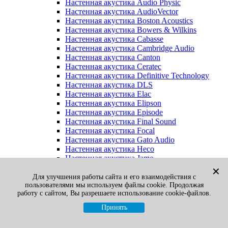
Настенная акустика Audio Physic
Настенная акустика AudioVector
Настенная акустика Boston Acoustics
Настенная акустика Bowers & Wilkins
Настенная акустика Cabasse
Настенная акустика Cambridge Audio
Настенная акустика Canton
Настенная акустика Ceratec
Настенная акустика Definitive Technology
Настенная акустика DLS
Настенная акустика Elac
Настенная акустика Elipson
Настенная акустика Episode
Настенная акустика Final Sound
Настенная акустика Focal
Настенная акустика Gato Audio
Настенная акустика Heco
Настенная акустика Jamo
Настенная акустика KEF
✕
Настенная акустика Klipsch
Для улучшения работы сайта и его взаимодействия с
пользователями мы используем файлы cookie. Продолжая
Настенная акустика Legacy
работу с сайтом, Вы разрешаете использование cookie-файлов.
Настенная акустика M&K Sound
Настенная акустика Martin Logan
Принять
Настенная акустика McIntosh
Настенная акустика Monitor Audio