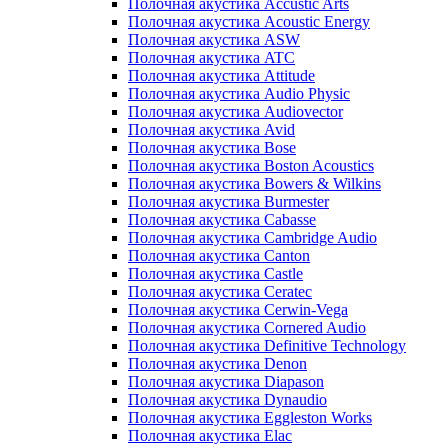
Полочная акустика Accustic Arts
Полочная акустика Acoustic Energy
Полочная акустика ASW
Полочная акустика ATC
Полочная акустика Attitude
Полочная акустика Audio Physic
Полочная акустика Audiovector
Полочная акустика Avid
Полочная акустика Bose
Полочная акустика Boston Acoustics
Полочная акустика Bowers & Wilkins
Полочная акустика Burmester
Полочная акустика Cabasse
Полочная акустика Cambridge Audio
Полочная акустика Canton
Полочная акустика Castle
Полочная акустика Ceratec
Полочная акустика Cerwin-Vega
Полочная акустика Cornered Audio
Полочная акустика Definitive Technology
Полочная акустика Denon
Полочная акустика Diapason
Полочная акустика Dynaudio
Полочная акустика Eggleston Works
Полочная акустика Elac