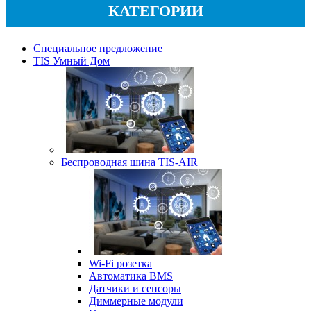
КАТЕГОРИИ
Специальное предложение
TIS Умный Дом
Беспроводная шина TIS-AIR
Wi-Fi розетка
Автоматика BMS
Датчики и сенсоры
Диммерные модули