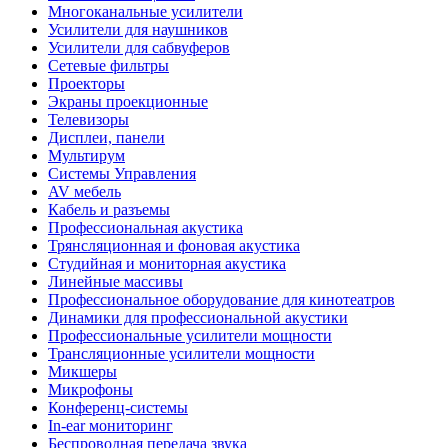
Многоканальные усилители
Усилители для наушников
Усилители для сабвуферов
Сетевые фильтры
Проекторы
Экраны проекционные
Телевизоры
Дисплеи, панели
Мультирум
Системы Управления
AV мебель
Кабель и разъемы
Профессиональная акустика
Трянсляционная и фоновая акустика
Студийная и мониторная акустика
Линейные массивы
Профессиональное оборудование для кинотеатров
Динамики для профессиональной акустики
Профессиональные усилители мощности
Трансляционные усилители мощности
Микшеры
Микрофоны
Конференц-системы
In-ear мониторинг
Беспроводная передача звука