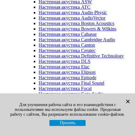
Настенная акустика ASW
Настенная акустика ATC
Настенная акустика Audio Physic
Настенная акустика AudioVector
Настенная акустика Boston Acoustics
Настенная акустика Bowers & Wilkins
Настенная акустика Cabasse
Настенная акустика Cambridge Audio
Настенная акустика Canton
Настенная акустика Ceratec
Настенная акустика Definitive Technology
Настенная акустика DLS
Настенная акустика Elac
Настенная акустика Elipson
Настенная акустика Episode
Настенная акустика Final Sound
Настенная акустика Focal
Настенная акустика Gato Audio
Настенная акустика Heco
✕
Настенная акустика Jamo
Для улучшения работы сайта и его взаимодействия с
пользователями мы используем файлы cookie. Продолжая
Настенная акустика KEF
работу с сайтом, Вы разрешаете использование cookie-файлов.
Настенная акустика Klipsch
Настенная акустика Legacy
Принять
Настенная акустика M&K Sound
Настенная акустика Martin Logan