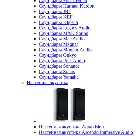
Саундбары Focal-JMlab
Саундбары Harman Kardon
Саундбары JBL
Саундбары KEF
Саундбары Klipsch
Саундбары Legacy Audio
Саундбары M&K Sound
Саундбары Mac Audio
Саундбары Magnat
Саундбары Monitor Audio
Саундбары Onkyo
Саундбары Polk Audio
Саундбары Sonance
Саундбары Sonos
Саундбары Yamaha
Настенная акустика
Настенная акустика Aquavision
Настенная акустика Ascendo Immersive Audio