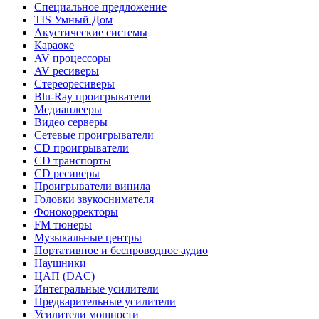
Специальное предложение
TIS Умный Дом
Акустические системы
Караоке
AV процессоры
AV ресиверы
Стереоресиверы
Blu-Ray проигрыватели
Медиаплееры
Видео серверы
Сетевые проигрыватели
CD проигрыватели
CD транспорты
CD ресиверы
Проигрыватели винила
Головки звукоснимателя
Фонокорректоры
FM тюнеры
Музыкальные центры
Портативное и беспроводное аудио
Наушники
ЦАП (DAC)
Интегральные усилители
Предварительные усилители
Усилители мощности