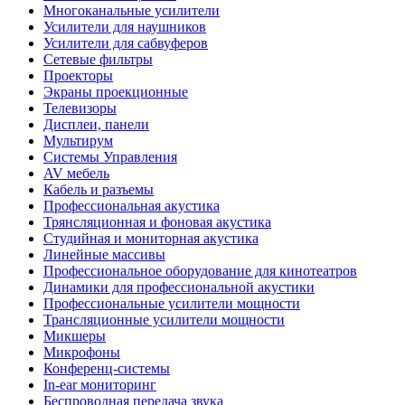
Многоканальные усилители
Усилители для наушников
Усилители для сабвуферов
Сетевые фильтры
Проекторы
Экраны проекционные
Телевизоры
Дисплеи, панели
Мультирум
Системы Управления
AV мебель
Кабель и разъемы
Профессиональная акустика
Трянсляционная и фоновая акустика
Студийная и мониторная акустика
Линейные массивы
Профессиональное оборудование для кинотеатров
Динамики для профессиональной акустики
Профессиональные усилители мощности
Трансляционные усилители мощности
Микшеры
Микрофоны
Конференц-системы
In-ear мониторинг
Беспроводная передача звука