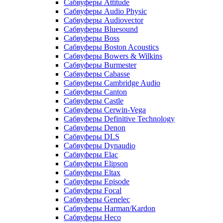
Сабвуферы Attitude
Сабвуферы Audio Physic
Сабвуферы Audiovector
Сабвуферы Bluesound
Сабвуферы Boss
Сабвуферы Boston Acoustics
Сабвуферы Bowers & Wilkins
Сабвуферы Burmester
Сабвуферы Cabasse
Сабвуферы Cambridge Audio
Сабвуферы Canton
Сабвуферы Castle
Сабвуферы Cerwin-Vega
Сабвуферы Definitive Technology
Сабвуферы Denon
Сабвуферы DLS
Сабвуферы Dynaudio
Сабвуферы Elac
Сабвуферы Elipson
Сабвуферы Eltax
Сабвуферы Episode
Сабвуферы Focal
Сабвуферы Genelec
Сабвуферы Harman/Kardon
Сабвуферы Heco