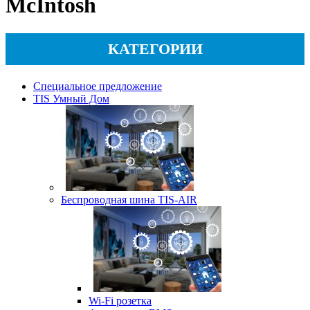
McIntosh
КАТЕГОРИИ
Специальное предложение
TIS Умный Дом
Беспроводная шина TIS-AIR
Wi-Fi розетка