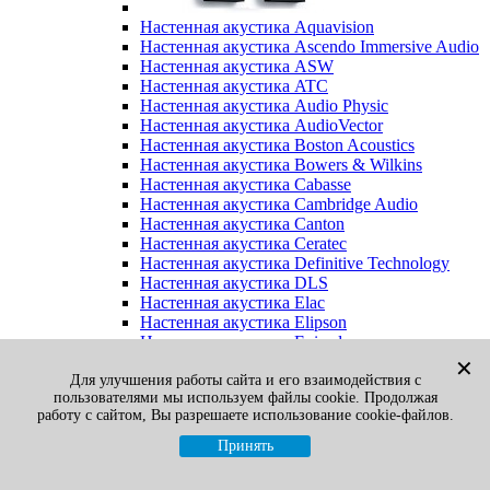
Настенная акустика Aquavision
Настенная акустика Ascendo Immersive Audio
Настенная акустика ASW
Настенная акустика ATC
Настенная акустика Audio Physic
Настенная акустика AudioVector
Настенная акустика Boston Acoustics
Настенная акустика Bowers & Wilkins
Настенная акустика Cabasse
Настенная акустика Cambridge Audio
Настенная акустика Canton
Настенная акустика Ceratec
Настенная акустика Definitive Technology
Настенная акустика DLS
Настенная акустика Elac
Настенная акустика Elipson
Настенная акустика Episode
Настенная акустика Final Sound
✕
Для улучшения работы сайта и его взаимодействия с
Настенная акустика Focal
пользователями мы используем файлы cookie. Продолжая
Настенная акустика Gato Audio
работу с сайтом, Вы разрешаете использование cookie-файлов.
Настенная акустика Heco
Настенная акустика Jamo
Принять
Настенная акустика KEF
Настенная акустика Klipsch