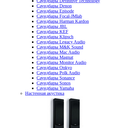
Саундбары Definitive Technology
Саундбары Denon
Саундбары Episode
Саундбары Focal-JMlab
Саундбары Harman Kardon
Саундбары JBL
Саундбары KEF
Саундбары Klipsch
Саундбары Legacy Audio
Саундбары M&K Sound
Саундбары Mac Audio
Саундбары Magnat
Саундбары Monitor Audio
Саундбары Onkyo
Саундбары Polk Audio
Саундбары Sonance
Саундбары Sonos
Саундбары Yamaha
Настенная акустика