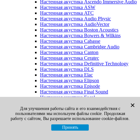
Настенная акустика Ascendo Immersive Audio
Настенная акустика ASW
Настенная акустика ATC
Настенная акустика Audio Physic
Настенная акустика AudioVector
Настенная акустика Boston Acoustics
Настенная акустика Bowers & Wilkins
Настенная акустика Cabasse
Настенная акустика Cambridge Audio
Настенная акустика Canton
Настенная акустика Ceratec
Настенная акустика Definitive Technology
Настенная акустика DLS
Настенная акустика Elac
Настенная акустика Elipson
Настенная акустика Episode
Настенная акустика Final Sound
Настенная акустика Focal
Настенная акустика Gato Audio
✕
Настенная акустика Heco
Для улучшения работы сайта и его взаимодействия с
пользователями мы используем файлы cookie. Продолжая
Настенная акустика Jamo
работу с сайтом, Вы разрешаете использование cookie-файлов.
Настенная акустика KEF
Настенная акустика Klipsch
Принять
Настенная акустика Legacy
Настенная акустика M&K Sound