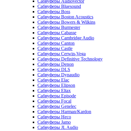
Сабвуферы Audiovector
Сабвуферы Bluesound
Сабвуферы Boss
Сабвуферы Boston Acoustics
Сабвуферы Bowers & Wilkins
Сабвуферы Burmester
Сабвуферы Cabasse
Сабвуферы Cambridge Audio
Сабвуферы Canton
Сабвуферы Castle
Сабвуферы Cerwin-Vega
Сабвуферы Definitive Technology
Сабвуферы Denon
Сабвуферы DLS
Сабвуферы Dynaudio
Сабвуферы Elac
Сабвуферы Elipson
Сабвуферы Eltax
Сабвуферы Episode
Сабвуферы Focal
Сабвуферы Genelec
Сабвуферы Harman/Kardon
Сабвуферы Heco
Сабвуферы Jamo
Сабвуферы JL Audio