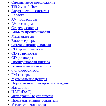
Специальное предложение
TIS Умный Дом
Акустические системы
Караоке
AV процессоры
AV ресиверы
Стереоресиверы
Blu-Ray проигрыватели
Медиаплееры
Видео серверы
Сетевые проигрыватели
CD проигрыватели
CD транспорты
CD ресиверы
Проигрыватели винила
Головки звукоснимателя
Фонокорректоры
FM тюнеры
Музыкальные центры
Портативное и беспроводное аудио
Наушники
ЦАП (DAC)
Интегральные усилители
Предварительные усилители
Усилители мощности