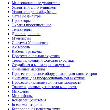
Многоканальные усилители
Усилители для наушников
Усилители для сабвуферов
Сетевые фильтры
Проекторы
Экраны проекционные
Телевизоры
Дисплеи, панели
Мультирум
Системы Управления
AV мебель
Кабель и разъемы
Профессиональная акустика
Трянсляционная и фоновая акустика
Студийная и мониторная акустика
Линейные массивы
Профессиональное оборудование для кинотеатров
Динамики для профессиональной акустики
Профессиональные усилители мощности
Трансляционные усилители мощности
Микшеры
Микрофоны
Конференц-системы
In-ear мониторинг
Беспроводная передача звука