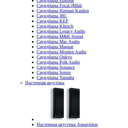
Саундбары Episode
Саундбары Focal-JMlab
Саундбары Harman Kardon
Саундбары JBL
Саундбары KEF
Саундбары Klipsch
Саундбары Legacy Audio
Саундбары M&K Sound
Саундбары Mac Audio
Саундбары Magnat
Саундбары Monitor Audio
Саундбары Onkyo
Саундбары Polk Audio
Саундбары Sonance
Саундбары Sonos
Саундбары Yamaha
Настенная акустика
Настенная акустика Aquavision