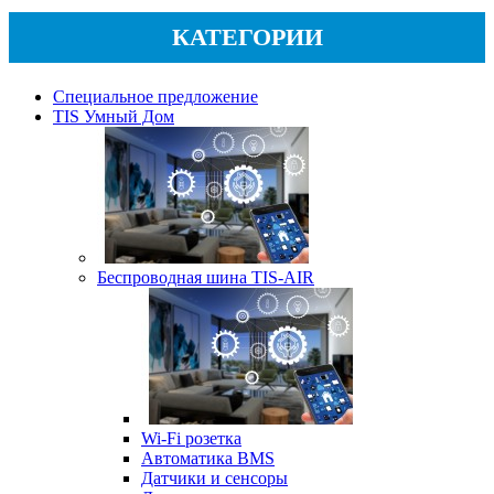
КАТЕГОРИИ
Специальное предложение
TIS Умный Дом
Беспроводная шина TIS-AIR
Wi-Fi розетка
Автоматика BMS
Датчики и сенсоры