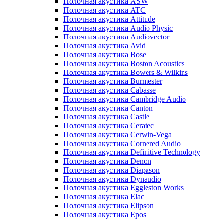
Полочная акустика ASW
Полочная акустика ATC
Полочная акустика Attitude
Полочная акустика Audio Physic
Полочная акустика Audiovector
Полочная акустика Avid
Полочная акустика Bose
Полочная акустика Boston Acoustics
Полочная акустика Bowers & Wilkins
Полочная акустика Burmester
Полочная акустика Cabasse
Полочная акустика Cambridge Audio
Полочная акустика Canton
Полочная акустика Castle
Полочная акустика Ceratec
Полочная акустика Cerwin-Vega
Полочная акустика Cornered Audio
Полочная акустика Definitive Technology
Полочная акустика Denon
Полочная акустика Diapason
Полочная акустика Dynaudio
Полочная акустика Eggleston Works
Полочная акустика Elac
Полочная акустика Elipson
Полочная акустика Epos