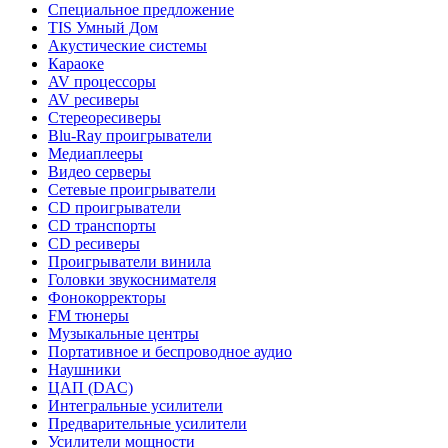
Специальное предложение
TIS Умный Дом
Акустические системы
Караоке
AV процессоры
AV ресиверы
Стереоресиверы
Blu-Ray проигрыватели
Медиаплееры
Видео серверы
Сетевые проигрыватели
CD проигрыватели
CD транспорты
CD ресиверы
Проигрыватели винила
Головки звукоснимателя
Фонокорректоры
FM тюнеры
Музыкальные центры
Портативное и беспроводное аудио
Наушники
ЦАП (DAC)
Интегральные усилители
Предварительные усилители
Усилители мощности