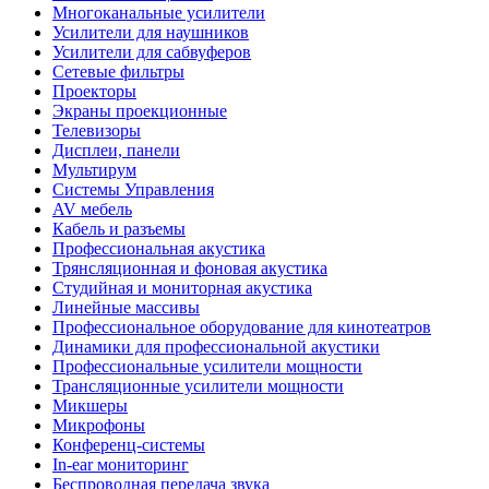
Многоканальные усилители
Усилители для наушников
Усилители для сабвуферов
Сетевые фильтры
Проекторы
Экраны проекционные
Телевизоры
Дисплеи, панели
Мультирум
Системы Управления
AV мебель
Кабель и разъемы
Профессиональная акустика
Трянсляционная и фоновая акустика
Студийная и мониторная акустика
Линейные массивы
Профессиональное оборудование для кинотеатров
Динамики для профессиональной акустики
Профессиональные усилители мощности
Трансляционные усилители мощности
Микшеры
Микрофоны
Конференц-системы
In-ear мониторинг
Беспроводная передача звука