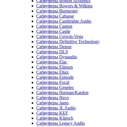
Сабвуферы Boston Acoustics
Сабвуферы Bowers & Wilkins
Сабвуферы Burmester
Сабвуферы Cabasse
Сабвуферы Cambridge Audio
Сабвуферы Canton
Сабвуферы Castle
Сабвуферы Cerwin-Vega
Сабвуферы Definitive Technology
Сабвуферы Denon
Сабвуферы DLS
Сабвуферы Dynaudio
Сабвуферы Elac
Сабвуферы Elipson
Сабвуферы Eltax
Сабвуферы Episode
Сабвуферы Focal
Сабвуферы Genelec
Сабвуферы Harman/Kardon
Сабвуферы Heco
Сабвуферы Jamo
Сабвуферы JL Audio
Сабвуферы KEF
Сабвуферы Klipsch
Сабвуферы Legacy Audio