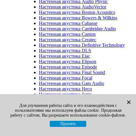
Настенная акустика Audio Physic
Настенная акустика AudioVector
Настенная акустика Boston Acoustics
Настенная акустика Bowers & Wilkins
Настенная акустика Cabasse
Настенная акустика Cambridge Audio
Настенная акустика Canton
Настенная акустика Ceratec
Настенная акустика Definitive Technology
Настенная акустика DLS
Настенная акустика Elac
Настенная акустика Elipson
Настенная акустика Episode
Настенная акустика Final Sound
Настенная акустика Focal
Настенная акустика Gato Audio
Настенная акустика Heco
Настенная акустика Jamo
Настенная акустика KEF
✕
Настенная акустика Klipsch
Для улучшения работы сайта и его взаимодействия с
пользователями мы используем файлы cookie. Продолжая
Настенная акустика Legacy
работу с сайтом, Вы разрешаете использование cookie-файлов.
Настенная акустика M&K Sound
Настенная акустика Martin Logan
Принять
Настенная акустика McIntosh
Настенная акустика Monitor Audio