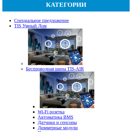
КАТЕГОРИИ
Специальное предложение
TIS Умный Дом
Беспроводная шина TIS-AIR
Wi-Fi розетка
Автоматика BMS
Датчики и сенсоры
Диммерные модули