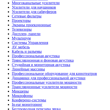
Многоканальные усилители
Усилители для наушников
Усилители для сабвуферов
Сетевые фильтры
Проекторы
Экраны проекционные
Телевизоры
Дисплеи, панели
Мультирум
Системы Управления
AV мебель
Кабель и разъемы
Профессиональная акустика
Трянсляционная и фоновая акустика
Студийная и мониторная акустика
Линейные массивы
Профессиональное оборудование для кинотеатров
Динамики для профессиональной акустики
Профессиональные усилители мощности
Трансляционные усилители мощности
Микшеры
Микрофоны
Конференц-системы
In-ear мониторинг
Беспроводная передача звука