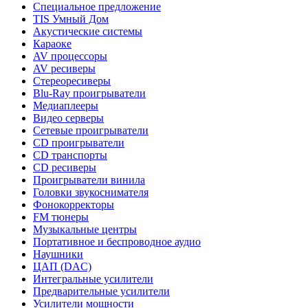
Специальное предложение
TIS Умный Дом
Акустические системы
Караоке
AV процессоры
AV ресиверы
Стереоресиверы
Blu-Ray проигрыватели
Медиаплееры
Видео серверы
Сетевые проигрыватели
CD проигрыватели
CD транспорты
CD ресиверы
Проигрыватели винила
Головки звукоснимателя
Фонокорректоры
FM тюнеры
Музыкальные центры
Портативное и беспроводное аудио
Наушники
ЦАП (DAC)
Интегральные усилители
Предварительные усилители
Усилители мощности