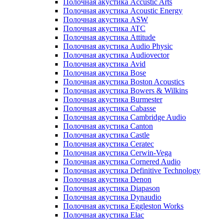
Полочная акустика Accustic Arts
Полочная акустика Acoustic Energy
Полочная акустика ASW
Полочная акустика ATC
Полочная акустика Attitude
Полочная акустика Audio Physic
Полочная акустика Audiovector
Полочная акустика Avid
Полочная акустика Bose
Полочная акустика Boston Acoustics
Полочная акустика Bowers & Wilkins
Полочная акустика Burmester
Полочная акустика Cabasse
Полочная акустика Cambridge Audio
Полочная акустика Canton
Полочная акустика Castle
Полочная акустика Ceratec
Полочная акустика Cerwin-Vega
Полочная акустика Cornered Audio
Полочная акустика Definitive Technology
Полочная акустика Denon
Полочная акустика Diapason
Полочная акустика Dynaudio
Полочная акустика Eggleston Works
Полочная акустика Elac