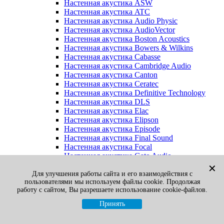
Настенная акустика ASW
Настенная акустика ATC
Настенная акустика Audio Physic
Настенная акустика AudioVector
Настенная акустика Boston Acoustics
Настенная акустика Bowers & Wilkins
Настенная акустика Cabasse
Настенная акустика Cambridge Audio
Настенная акустика Canton
Настенная акустика Ceratec
Настенная акустика Definitive Technology
Настенная акустика DLS
Настенная акустика Elac
Настенная акустика Elipson
Настенная акустика Episode
Настенная акустика Final Sound
Настенная акустика Focal
Настенная акустика Gato Audio
Настенная акустика Heco
✕
Настенная акустика Jamo
Для улучшения работы сайта и его взаимодействия с
пользователями мы используем файлы cookie. Продолжая
Настенная акустика KEF
работу с сайтом, Вы разрешаете использование cookie-файлов.
Настенная акустика Klipsch
Настенная акустика Legacy
Принять
Настенная акустика M&K Sound
Настенная акустика Martin Logan