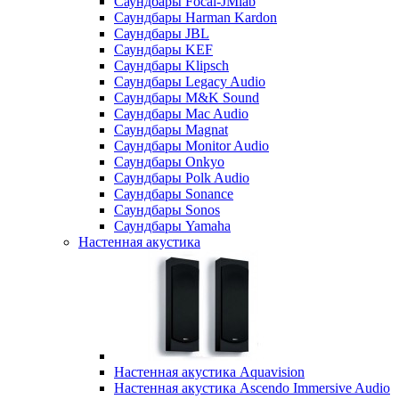
Саундбары Focal-JMlab
Саундбары Harman Kardon
Саундбары JBL
Саундбары KEF
Саундбары Klipsch
Саундбары Legacy Audio
Саундбары M&K Sound
Саундбары Mac Audio
Саундбары Magnat
Саундбары Monitor Audio
Саундбары Onkyo
Саундбары Polk Audio
Саундбары Sonance
Саундбары Sonos
Саундбары Yamaha
Настенная акустика
Настенная акустика Aquavision
Настенная акустика Ascendo Immersive Audio