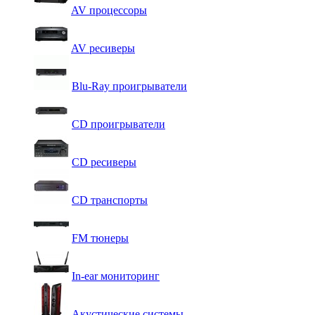
AV процессоры
AV ресиверы
Blu-Ray проигрыватели
CD проигрыватели
CD ресиверы
CD транспорты
FM тюнеры
In-ear мониторинг
Акустические системы