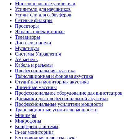
Многоканальные усилители
Усилители для наушников
Усилители для сабвуферов
Сетевые фильтры
Проекторы
Экраны проекционные
Телевизоры
Дисплеи, панели
Мультирум
Системы Управления
AV мебель
Кабель и разъемы
Профессиональная акустика
Трянсляционная и фоновая акустика
Студийная и мониторная акустика
Линейные массивы
Профессиональное оборудование для кинотеатров
Динамики для профессиональной акустики
Профессиональные усилители мощности
Трансляционные усилители мощности
Микшеры
Микрофоны
Конференц-системы
In-ear мониторинг
Беспроводная передача звука