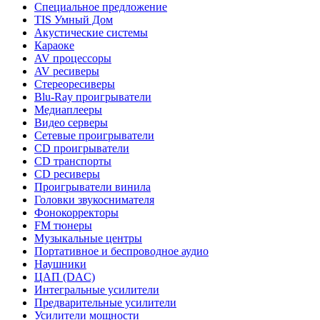
Специальное предложение
TIS Умный Дом
Акустические системы
Караоке
AV процессоры
AV ресиверы
Стереоресиверы
Blu-Ray проигрыватели
Медиаплееры
Видео серверы
Сетевые проигрыватели
CD проигрыватели
CD транспорты
CD ресиверы
Проигрыватели винила
Головки звукоснимателя
Фонокорректоры
FM тюнеры
Музыкальные центры
Портативное и беспроводное аудио
Наушники
ЦАП (DAC)
Интегральные усилители
Предварительные усилители
Усилители мощности