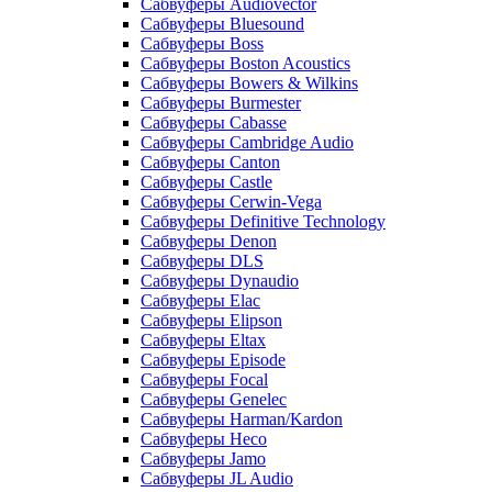
Сабвуферы Audiovector
Сабвуферы Bluesound
Сабвуферы Boss
Сабвуферы Boston Acoustics
Сабвуферы Bowers & Wilkins
Сабвуферы Burmester
Сабвуферы Cabasse
Сабвуферы Cambridge Audio
Сабвуферы Canton
Сабвуферы Castle
Сабвуферы Cerwin-Vega
Сабвуферы Definitive Technology
Сабвуферы Denon
Сабвуферы DLS
Сабвуферы Dynaudio
Сабвуферы Elac
Сабвуферы Elipson
Сабвуферы Eltax
Сабвуферы Episode
Сабвуферы Focal
Сабвуферы Genelec
Сабвуферы Harman/Kardon
Сабвуферы Heco
Сабвуферы Jamo
Сабвуферы JL Audio