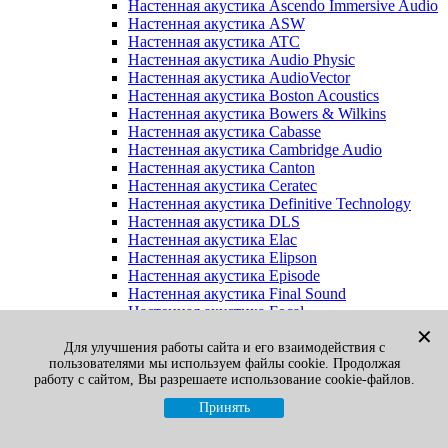
Настенная акустика Ascendo Immersive Audio
Настенная акустика ASW
Настенная акустика ATC
Настенная акустика Audio Physic
Настенная акустика AudioVector
Настенная акустика Boston Acoustics
Настенная акустика Bowers & Wilkins
Настенная акустика Cabasse
Настенная акустика Cambridge Audio
Настенная акустика Canton
Настенная акустика Ceratec
Настенная акустика Definitive Technology
Настенная акустика DLS
Настенная акустика Elac
Настенная акустика Elipson
Настенная акустика Episode
Настенная акустика Final Sound
Настенная акустика Focal
Настенная акустика Gato Audio
✕
Настенная акустика Heco
Для улучшения работы сайта и его взаимодействия с
пользователями мы используем файлы cookie. Продолжая
Настенная акустика Jamo
работу с сайтом, Вы разрешаете использование cookie-файлов.
Настенная акустика KEF
Настенная акустика Klipsch
Принять
Настенная акустика Legacy
Настенная акустика M&K Sound