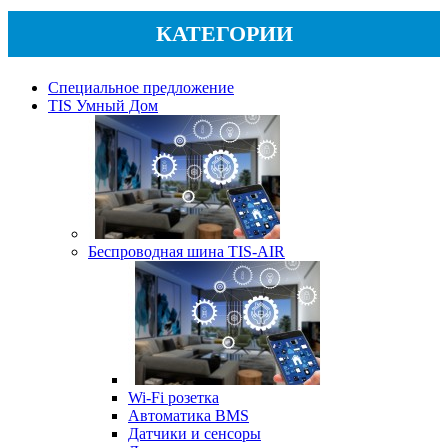
КАТЕГОРИИ
Специальное предложение
TIS Умный Дом
Беспроводная шина TIS-AIR
Wi-Fi розетка
Автоматика BMS
Датчики и сенсоры