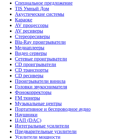
Специальное предложение
TIS Умный Дом
Акустические системы
Караоке
AV процессоры
AV ресиверы
Стереоресиверы
Blu-Ray проигрыватели
Медиаплееры
Видео серверы
Сетевые проигрыватели
CD проигрыватели
CD транспорты
CD ресиверы
Проигрыватели винила
Головки звукоснимателя
Фонокорректоры
FM тюнеры
Музыкальные центры
Портативное и беспроводное аудио
Наушники
ЦАП (DAC)
Интегральные усилители
Предварительные усилители
Усилители мощности