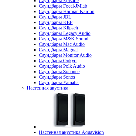
Саундбары Episode
Саундбары Focal-JMlab
Саундбары Harman Kardon
Саундбары JBL
Саундбары KEF
Саундбары Klipsch
Саундбары Legacy Audio
Саундбары M&K Sound
Саундбары Mac Audio
Саундбары Magnat
Саундбары Monitor Audio
Саундбары Onkyo
Саундбары Polk Audio
Саундбары Sonance
Саундбары Sonos
Саундбары Yamaha
Настенная акустика
Настенная акустика Aquavision