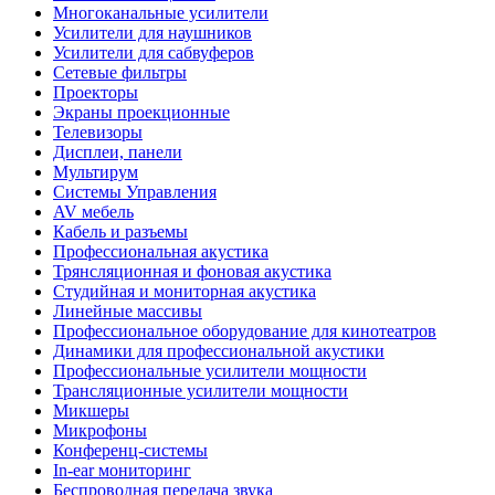
Многоканальные усилители
Усилители для наушников
Усилители для сабвуферов
Сетевые фильтры
Проекторы
Экраны проекционные
Телевизоры
Дисплеи, панели
Мультирум
Системы Управления
AV мебель
Кабель и разъемы
Профессиональная акустика
Трянсляционная и фоновая акустика
Студийная и мониторная акустика
Линейные массивы
Профессиональное оборудование для кинотеатров
Динамики для профессиональной акустики
Профессиональные усилители мощности
Трансляционные усилители мощности
Микшеры
Микрофоны
Конференц-системы
In-ear мониторинг
Беспроводная передача звука