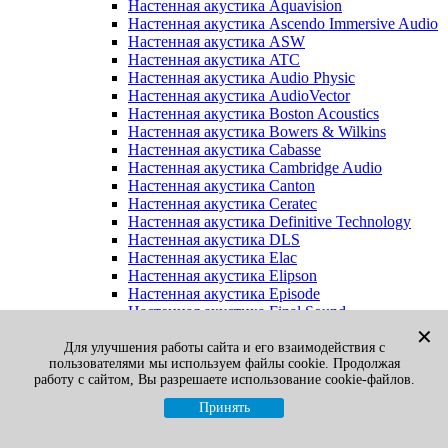
Настенная акустика Aquavision
Настенная акустика Ascendo Immersive Audio
Настенная акустика ASW
Настенная акустика ATC
Настенная акустика Audio Physic
Настенная акустика AudioVector
Настенная акустика Boston Acoustics
Настенная акустика Bowers & Wilkins
Настенная акустика Cabasse
Настенная акустика Cambridge Audio
Настенная акустика Canton
Настенная акустика Ceratec
Настенная акустика Definitive Technology
Настенная акустика DLS
Настенная акустика Elac
Настенная акустика Elipson
Настенная акустика Episode
Настенная акустика Final Sound
Настенная акустика Focal
✕
Настенная акустика Gato Audio
Для улучшения работы сайта и его взаимодействия с
пользователями мы используем файлы cookie. Продолжая
Настенная акустика Heco
работу с сайтом, Вы разрешаете использование cookie-файлов.
Настенная акустика Jamo
Настенная акустика KEF
Принять
Настенная акустика Klipsch
Настенная акустика Legacy