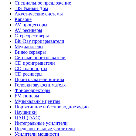
Специальное предложение
TIS Умный Дом
Акустические системы
Караоке
AV процессоры
AV ресиверы
Стереоресиверы
Blu-Ray проигрыватели
Медиаплееры
Видео серверы
Сетевые проигрыватели
CD проигрыватели
CD транспорты
CD ресиверы
Проигрыватели винила
Головки звукоснимателя
Фонокорректоры
FM тюнеры
Музыкальные центры
Портативное и беспроводное аудио
Наушники
ЦАП (DAC)
Интегральные усилители
Предварительные усилители
Усилители мощности