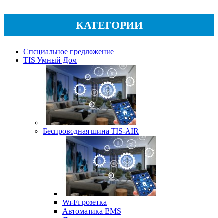
КАТЕГОРИИ
Специальное предложение
TIS Умный Дом
Беспроводная шина TIS-AIR
Wi-Fi розетка
Автоматика BMS