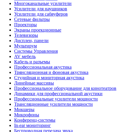
Многоканальные усилители
Усилители для наушников
Усилители для сабвуферов
Сетевые фильтры
Проекторы
Экраны проекционные
Телевизоры
Дисплеи, панели
Мультирум
Системы Управления
AV мебель
Кабель и разъемы
Профессиональная акустика
Трянсляционная и фоновая акустика
Студийная и мониторная акустика
Линейные массивы
Профессиональное оборудование для кинотеатров
Динамики для профессиональной акустики
Профессиональные усилители мощности
Трансляционные усилители мощности
Микшеры
Микрофоны
Конференц-системы
In-ear мониторинг
Беспроводная передача звука