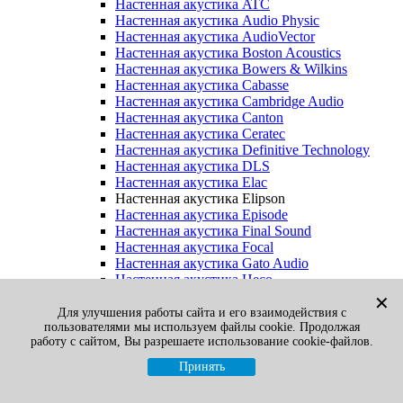
Настенная акустика ATC
Настенная акустика Audio Physic
Настенная акустика AudioVector
Настенная акустика Boston Acoustics
Настенная акустика Bowers & Wilkins
Настенная акустика Cabasse
Настенная акустика Cambridge Audio
Настенная акустика Canton
Настенная акустика Ceratec
Настенная акустика Definitive Technology
Настенная акустика DLS
Настенная акустика Elac
Настенная акустика Elipson
Настенная акустика Episode
Настенная акустика Final Sound
Настенная акустика Focal
Настенная акустика Gato Audio
Настенная акустика Heco
Настенная акустика Jamo
✕
Настенная акустика KEF
Для улучшения работы сайта и его взаимодействия с
пользователями мы используем файлы cookie. Продолжая
Настенная акустика Klipsch
работу с сайтом, Вы разрешаете использование cookie-файлов.
Настенная акустика Legacy
Настенная акустика M&K Sound
Принять
Настенная акустика Martin Logan
Настенная акустика McIntosh