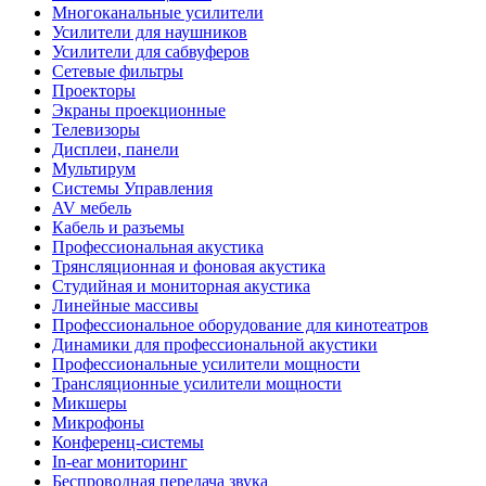
Многоканальные усилители
Усилители для наушников
Усилители для сабвуферов
Сетевые фильтры
Проекторы
Экраны проекционные
Телевизоры
Дисплеи, панели
Мультирум
Системы Управления
AV мебель
Кабель и разъемы
Профессиональная акустика
Трянсляционная и фоновая акустика
Студийная и мониторная акустика
Линейные массивы
Профессиональное оборудование для кинотеатров
Динамики для профессиональной акустики
Профессиональные усилители мощности
Трансляционные усилители мощности
Микшеры
Микрофоны
Конференц-системы
In-ear мониторинг
Беспроводная передача звука