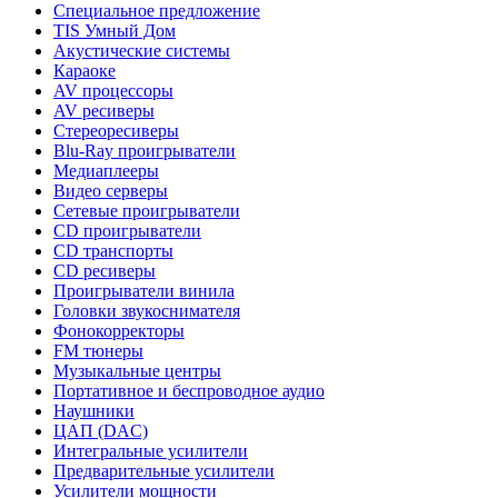
Специальное предложение
TIS Умный Дом
Акустические системы
Караоке
AV процессоры
AV ресиверы
Стереоресиверы
Blu-Ray проигрыватели
Медиаплееры
Видео серверы
Сетевые проигрыватели
CD проигрыватели
CD транспорты
CD ресиверы
Проигрыватели винила
Головки звукоснимателя
Фонокорректоры
FM тюнеры
Музыкальные центры
Портативное и беспроводное аудио
Наушники
ЦАП (DAC)
Интегральные усилители
Предварительные усилители
Усилители мощности