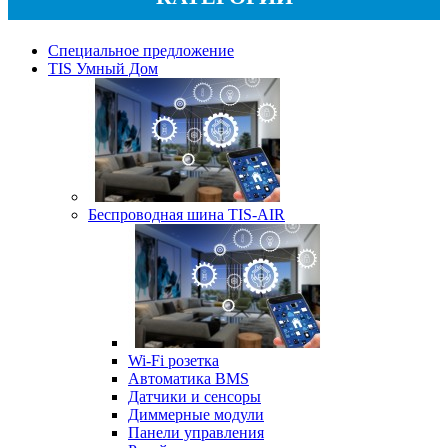
Специальное предложение
TIS Умный Дом
Беспроводная шина TIS-AIR
Wi-Fi розетка
Автоматика BMS
Датчики и сенсоры
Диммерные модули
Панели управления