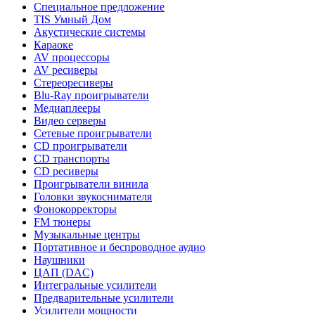
Специальное предложение
TIS Умный Дом
Акустические системы
Караоке
AV процессоры
AV ресиверы
Стереоресиверы
Blu-Ray проигрыватели
Медиаплееры
Видео серверы
Сетевые проигрыватели
CD проигрыватели
CD транспорты
CD ресиверы
Проигрыватели винила
Головки звукоснимателя
Фонокорректоры
FM тюнеры
Музыкальные центры
Портативное и беспроводное аудио
Наушники
ЦАП (DAC)
Интегральные усилители
Предварительные усилители
Усилители мощности