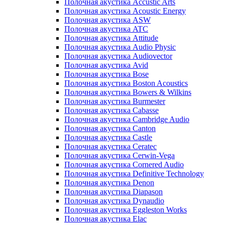
Полочная акустика Accustic Arts
Полочная акустика Acoustic Energy
Полочная акустика ASW
Полочная акустика ATC
Полочная акустика Attitude
Полочная акустика Audio Physic
Полочная акустика Audiovector
Полочная акустика Avid
Полочная акустика Bose
Полочная акустика Boston Acoustics
Полочная акустика Bowers & Wilkins
Полочная акустика Burmester
Полочная акустика Cabasse
Полочная акустика Cambridge Audio
Полочная акустика Canton
Полочная акустика Castle
Полочная акустика Ceratec
Полочная акустика Cerwin-Vega
Полочная акустика Cornered Audio
Полочная акустика Definitive Technology
Полочная акустика Denon
Полочная акустика Diapason
Полочная акустика Dynaudio
Полочная акустика Eggleston Works
Полочная акустика Elac