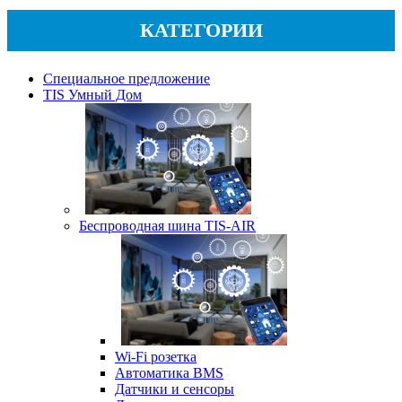
КАТЕГОРИИ
Специальное предложение
TIS Умный Дом
Беспроводная шина TIS-AIR
Wi-Fi розетка
Автоматика BMS
Датчики и сенсоры