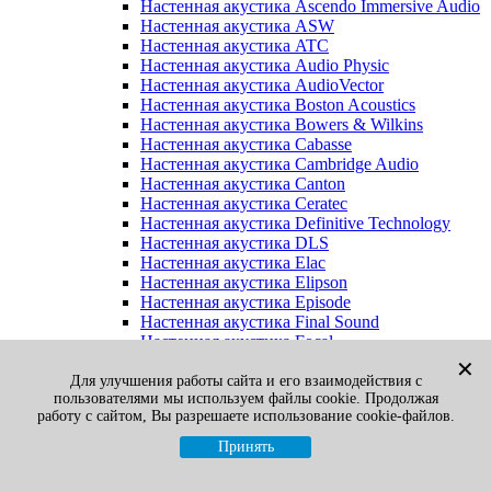
Настенная акустика Ascendo Immersive Audio
Настенная акустика ASW
Настенная акустика ATC
Настенная акустика Audio Physic
Настенная акустика AudioVector
Настенная акустика Boston Acoustics
Настенная акустика Bowers & Wilkins
Настенная акустика Cabasse
Настенная акустика Cambridge Audio
Настенная акустика Canton
Настенная акустика Ceratec
Настенная акустика Definitive Technology
Настенная акустика DLS
Настенная акустика Elac
Настенная акустика Elipson
Настенная акустика Episode
Настенная акустика Final Sound
Настенная акустика Focal
Настенная акустика Gato Audio
✕
Настенная акустика Heco
Для улучшения работы сайта и его взаимодействия с
пользователями мы используем файлы cookie. Продолжая
Настенная акустика Jamo
работу с сайтом, Вы разрешаете использование cookie-файлов.
Настенная акустика KEF
Настенная акустика Klipsch
Принять
Настенная акустика Legacy
Настенная акустика M&K Sound