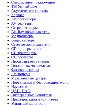
Специальное предложение
TIS Умный Дом
Акустические системы
Караоке
AV процессоры
AV ресиверы
Стереоресиверы
Blu-Ray проигрыватели
Медиаплееры
Видео серверы
Сетевые проигрыватели
CD проигрыватели
CD транспорты
CD ресиверы
Проигрыватели винила
Головки звукоснимателя
Фонокорректоры
FM тюнеры
Музыкальные центры
Портативное и беспроводное аудио
Наушники
ЦАП (DAC)
Интегральные усилители
Предварительные усилители
Усилители мощности