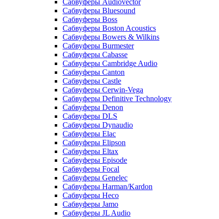
Сабвуферы Audiovector
Сабвуферы Bluesound
Сабвуферы Boss
Сабвуферы Boston Acoustics
Сабвуферы Bowers & Wilkins
Сабвуферы Burmester
Сабвуферы Cabasse
Сабвуферы Cambridge Audio
Сабвуферы Canton
Сабвуферы Castle
Сабвуферы Cerwin-Vega
Сабвуферы Definitive Technology
Сабвуферы Denon
Сабвуферы DLS
Сабвуферы Dynaudio
Сабвуферы Elac
Сабвуферы Elipson
Сабвуферы Eltax
Сабвуферы Episode
Сабвуферы Focal
Сабвуферы Genelec
Сабвуферы Harman/Kardon
Сабвуферы Heco
Сабвуферы Jamo
Сабвуферы JL Audio