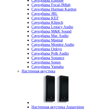
Саундбары Episode
Саундбары Focal-JMlab
Саундбары Harman Kardon
Саундбары JBL
Саундбары KEF
Саундбары Klipsch
Саундбары Legacy Audio
Саундбары M&K Sound
Саундбары Mac Audio
Саундбары Magnat
Саундбары Monitor Audio
Саундбары Onkyo
Саундбары Polk Audio
Саундбары Sonance
Саундбары Sonos
Саундбары Yamaha
Настенная акустика
Настенная акустика Aquavision