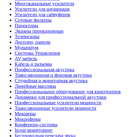
Многоканальные усилители
Усилители для наушников
Усилители для сабвуферов
Сетевые фильтры
Проекторы
Экраны проекционные
Телевизоры
Дисплеи, панели
Мультирум
Системы Управления
AV мебель
Кабель и разъемы
Профессиональная акустика
Трянсляционная и фоновая акустика
Студийная и мониторная акустика
Линейные массивы
Профессиональное оборудование для кинотеатров
Динамики для профессиональной акустики
Профессиональные усилители мощности
Трансляционные усилители мощности
Микшеры
Микрофоны
Конференц-системы
In-ear мониторинг
Беспроводная передача звука