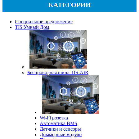
КАТЕГОРИИ
Специальное предложение
TIS Умный Дом
Беспроводная шина TIS-AIR
Wi-Fi розетка
Автоматика BMS
Датчики и сенсоры
Диммерные модули