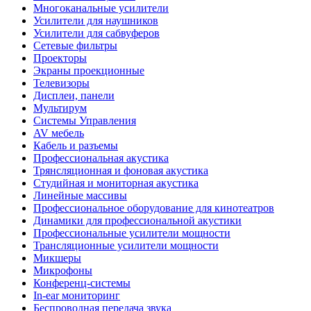
Многоканальные усилители
Усилители для наушников
Усилители для сабвуферов
Сетевые фильтры
Проекторы
Экраны проекционные
Телевизоры
Дисплеи, панели
Мультирум
Системы Управления
AV мебель
Кабель и разъемы
Профессиональная акустика
Трянсляционная и фоновая акустика
Студийная и мониторная акустика
Линейные массивы
Профессиональное оборудование для кинотеатров
Динамики для профессиональной акустики
Профессиональные усилители мощности
Трансляционные усилители мощности
Микшеры
Микрофоны
Конференц-системы
In-ear мониторинг
Беспроводная передача звука