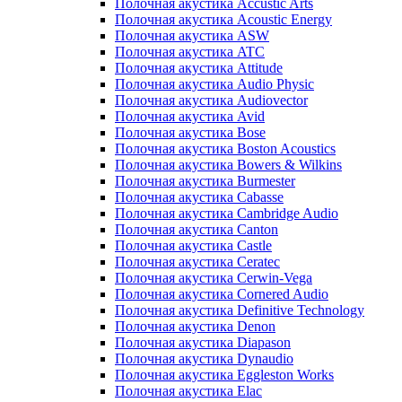
Полочная акустика Accustic Arts
Полочная акустика Acoustic Energy
Полочная акустика ASW
Полочная акустика ATC
Полочная акустика Attitude
Полочная акустика Audio Physic
Полочная акустика Audiovector
Полочная акустика Avid
Полочная акустика Bose
Полочная акустика Boston Acoustics
Полочная акустика Bowers & Wilkins
Полочная акустика Burmester
Полочная акустика Cabasse
Полочная акустика Cambridge Audio
Полочная акустика Canton
Полочная акустика Castle
Полочная акустика Ceratec
Полочная акустика Cerwin-Vega
Полочная акустика Cornered Audio
Полочная акустика Definitive Technology
Полочная акустика Denon
Полочная акустика Diapason
Полочная акустика Dynaudio
Полочная акустика Eggleston Works
Полочная акустика Elac