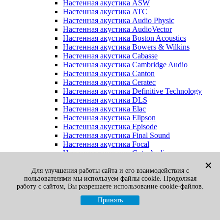
Настенная акустика ASW
Настенная акустика ATC
Настенная акустика Audio Physic
Настенная акустика AudioVector
Настенная акустика Boston Acoustics
Настенная акустика Bowers & Wilkins
Настенная акустика Cabasse
Настенная акустика Cambridge Audio
Настенная акустика Canton
Настенная акустика Ceratec
Настенная акустика Definitive Technology
Настенная акустика DLS
Настенная акустика Elac
Настенная акустика Elipson
Настенная акустика Episode
Настенная акустика Final Sound
Настенная акустика Focal
Настенная акустика Gato Audio
Настенная акустика Heco
✕
Настенная акустика Jamo
Для улучшения работы сайта и его взаимодействия с
пользователями мы используем файлы cookie. Продолжая
Настенная акустика KEF
работу с сайтом, Вы разрешаете использование cookie-файлов.
Настенная акустика Klipsch
Настенная акустика Legacy
Принять
Настенная акустика M&K Sound
Настенная акустика Martin Logan