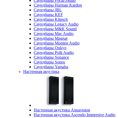
Саундбары Focal-JMlab
Саундбары Harman Kardon
Саундбары JBL
Саундбары KEF
Саундбары Klipsch
Саундбары Legacy Audio
Саундбары M&K Sound
Саундбары Mac Audio
Саундбары Magnat
Саундбары Monitor Audio
Саундбары Onkyo
Саундбары Polk Audio
Саундбары Sonance
Саундбары Sonos
Саундбары Yamaha
Настенная акустика
Настенная акустика Aquavision
Настенная акустика Ascendo Immersive Audio