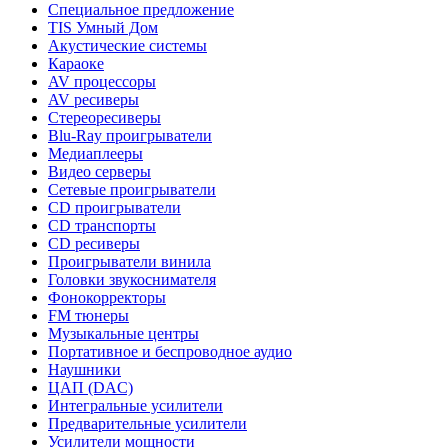
Специальное предложение
TIS Умный Дом
Акустические системы
Караоке
AV процессоры
AV ресиверы
Стереоресиверы
Blu-Ray проигрыватели
Медиаплееры
Видео серверы
Сетевые проигрыватели
CD проигрыватели
CD транспорты
CD ресиверы
Проигрыватели винила
Головки звукоснимателя
Фонокорректоры
FM тюнеры
Музыкальные центры
Портативное и беспроводное аудио
Наушники
ЦАП (DAC)
Интегральные усилители
Предварительные усилители
Усилители мощности