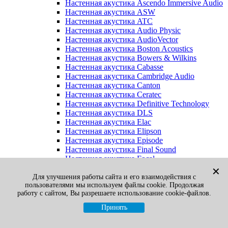
Настенная акустика Ascendo Immersive Audio
Настенная акустика ASW
Настенная акустика ATC
Настенная акустика Audio Physic
Настенная акустика AudioVector
Настенная акустика Boston Acoustics
Настенная акустика Bowers & Wilkins
Настенная акустика Cabasse
Настенная акустика Cambridge Audio
Настенная акустика Canton
Настенная акустика Ceratec
Настенная акустика Definitive Technology
Настенная акустика DLS
Настенная акустика Elac
Настенная акустика Elipson
Настенная акустика Episode
Настенная акустика Final Sound
Настенная акустика Focal
Настенная акустика Gato Audio
✕
Настенная акустика Heco
Для улучшения работы сайта и его взаимодействия с
пользователями мы используем файлы cookie. Продолжая
Настенная акустика Jamo
работу с сайтом, Вы разрешаете использование cookie-файлов.
Настенная акустика KEF
Настенная акустика Klipsch
Принять
Настенная акустика Legacy
Настенная акустика M&K Sound