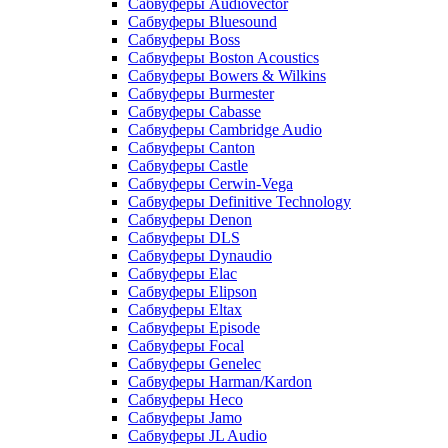
Сабвуферы Audiovector
Сабвуферы Bluesound
Сабвуферы Boss
Сабвуферы Boston Acoustics
Сабвуферы Bowers & Wilkins
Сабвуферы Burmester
Сабвуферы Cabasse
Сабвуферы Cambridge Audio
Сабвуферы Canton
Сабвуферы Castle
Сабвуферы Cerwin-Vega
Сабвуферы Definitive Technology
Сабвуферы Denon
Сабвуферы DLS
Сабвуферы Dynaudio
Сабвуферы Elac
Сабвуферы Elipson
Сабвуферы Eltax
Сабвуферы Episode
Сабвуферы Focal
Сабвуферы Genelec
Сабвуферы Harman/Kardon
Сабвуферы Heco
Сабвуферы Jamo
Сабвуферы JL Audio