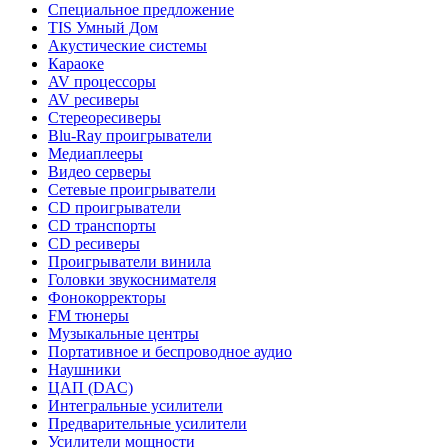
Специальное предложение
TIS Умный Дом
Акустические системы
Караоке
AV процессоры
AV ресиверы
Стереоресиверы
Blu-Ray проигрыватели
Медиаплееры
Видео серверы
Сетевые проигрыватели
CD проигрыватели
CD транспорты
CD ресиверы
Проигрыватели винила
Головки звукоснимателя
Фонокорректоры
FM тюнеры
Музыкальные центры
Портативное и беспроводное аудио
Наушники
ЦАП (DAC)
Интегральные усилители
Предварительные усилители
Усилители мощности