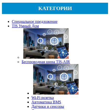
КАТЕГОРИИ
Специальное предложение
TIS Умный Дом
Беспроводная шина TIS-AIR
Wi-Fi розетка
Автоматика BMS
Датчики и сенсоры