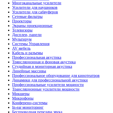
Многоканальные усилители
Усилители для наушников
Усилители для сабвуферов
Сетевые фильтры
Проекторы
Экраны проекционные
Телевизоры
Дисплеи, панели
Мультирум
Системы Управления
AV мебель
Кабель и разъемы
Профессиональная акустика
Трянсляционная и фоновая акустика
Студийная и мониторная акустика
Линейные массивы
Профессиональное оборудование для кинотеатров
Динамики для профессиональной акустики
Профессиональные усилители мощности
Трансляционные усилители мощности
Микшеры
Микрофоны
Конференц-системы
In-ear мониторинг
Беспроводная передача звука