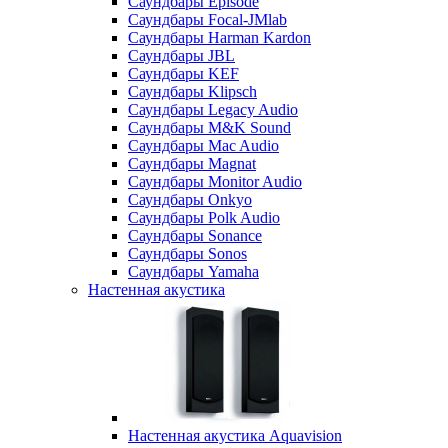
Саундбары Episode
Саундбары Focal-JMlab
Саундбары Harman Kardon
Саундбары JBL
Саундбары KEF
Саундбары Klipsch
Саундбары Legacy Audio
Саундбары M&K Sound
Саундбары Mac Audio
Саундбары Magnat
Саундбары Monitor Audio
Саундбары Onkyo
Саундбары Polk Audio
Саундбары Sonance
Саундбары Sonos
Саундбары Yamaha
Настенная акустика
Настенная акустика Aquavision