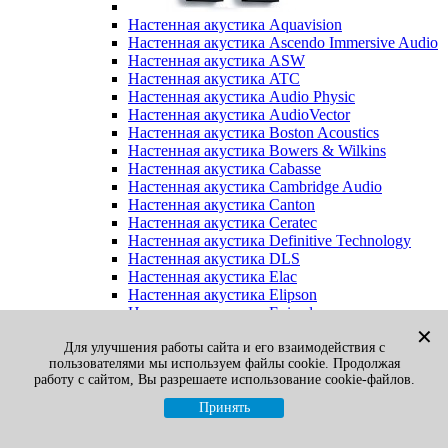
Настенная акустика Aquavision
Настенная акустика Ascendo Immersive Audio
Настенная акустика ASW
Настенная акустика ATC
Настенная акустика Audio Physic
Настенная акустика AudioVector
Настенная акустика Boston Acoustics
Настенная акустика Bowers & Wilkins
Настенная акустика Cabasse
Настенная акустика Cambridge Audio
Настенная акустика Canton
Настенная акустика Ceratec
Настенная акустика Definitive Technology
Настенная акустика DLS
Настенная акустика Elac
Настенная акустика Elipson
Настенная акустика Episode
Настенная акустика Final Sound
✕
Для улучшения работы сайта и его взаимодействия с
Настенная акустика Focal
пользователями мы используем файлы cookie. Продолжая
Настенная акустика Gato Audio
работу с сайтом, Вы разрешаете использование cookie-файлов.
Настенная акустика Heco
Настенная акустика Jamo
Принять
Настенная акустика KEF
Настенная акустика Klipsch