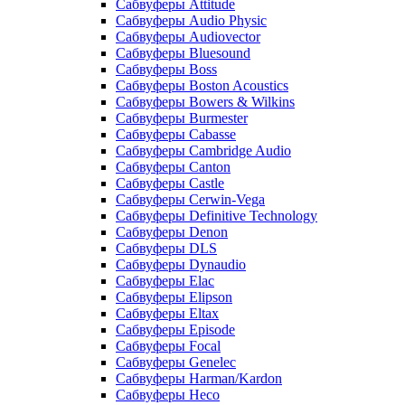
Сабвуферы Attitude
Сабвуферы Audio Physic
Сабвуферы Audiovector
Сабвуферы Bluesound
Сабвуферы Boss
Сабвуферы Boston Acoustics
Сабвуферы Bowers & Wilkins
Сабвуферы Burmester
Сабвуферы Cabasse
Сабвуферы Cambridge Audio
Сабвуферы Canton
Сабвуферы Castle
Сабвуферы Cerwin-Vega
Сабвуферы Definitive Technology
Сабвуферы Denon
Сабвуферы DLS
Сабвуферы Dynaudio
Сабвуферы Elac
Сабвуферы Elipson
Сабвуферы Eltax
Сабвуферы Episode
Сабвуферы Focal
Сабвуферы Genelec
Сабвуферы Harman/Kardon
Сабвуферы Heco