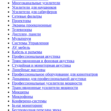
Многоканальные усилители
Усилители для наушников
Усилители для сабвуферов
Сетевые фильтры
Проекторы
Экраны проекционные
Телевизоры
Дисплеи, панели
Мультирум
Системы Управления
AV мебель
Кабель и разъемы
Профессиональная акустика
Трянсляционная и фоновая акустика
Студийная и мониторная акустика
Линейные массивы
Профессиональное оборудование для кинотеатров
Динамики для профессиональной акустики
Профессиональные усилители мощности
Трансляционные усилители мощности
Микшеры
Микрофоны
Конференц-системы
In-ear мониторинг
Беспроводная передача звука