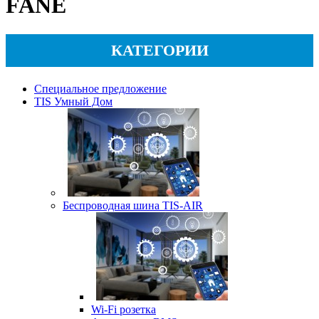
FANE
КАТЕГОРИИ
Специальное предложение
TIS Умный Дом
Беспроводная шина TIS-AIR
Wi-Fi розетка