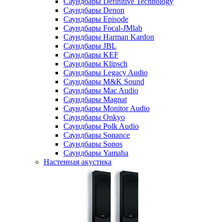
Саундбары Definitive Technology
Саундбары Denon
Саундбары Episode
Саундбары Focal-JMlab
Саундбары Harman Kardon
Саундбары JBL
Саундбары KEF
Саундбары Klipsch
Саундбары Legacy Audio
Саундбары M&K Sound
Саундбары Mac Audio
Саундбары Magnat
Саундбары Monitor Audio
Саундбары Onkyo
Саундбары Polk Audio
Саундбары Sonance
Саундбары Sonos
Саундбары Yamaha
Настенная акустика