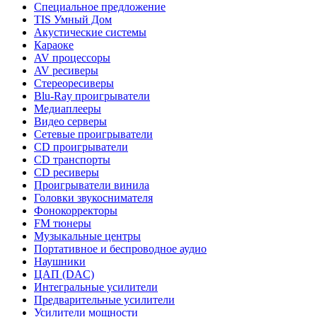
Специальное предложение
TIS Умный Дом
Акустические системы
Караоке
AV процессоры
AV ресиверы
Стереоресиверы
Blu-Ray проигрыватели
Медиаплееры
Видео серверы
Сетевые проигрыватели
CD проигрыватели
CD транспорты
CD ресиверы
Проигрыватели винила
Головки звукоснимателя
Фонокорректоры
FM тюнеры
Музыкальные центры
Портативное и беспроводное аудио
Наушники
ЦАП (DAC)
Интегральные усилители
Предварительные усилители
Усилители мощности