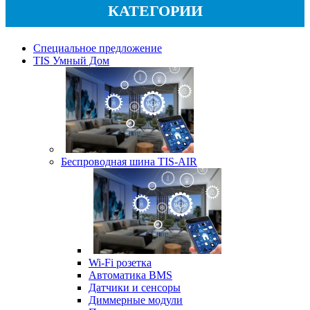
КАТЕГОРИИ
Специальное предложение
TIS Умный Дом
Беспроводная шина TIS-AIR
Wi-Fi розетка
Автоматика BMS
Датчики и сенсоры
Диммерные модули