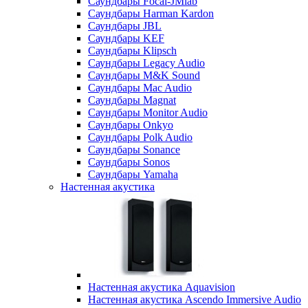
Саундбары Focal-JMlab
Саундбары Harman Kardon
Саундбары JBL
Саундбары KEF
Саундбары Klipsch
Саундбары Legacy Audio
Саундбары M&K Sound
Саундбары Mac Audio
Саундбары Magnat
Саундбары Monitor Audio
Саундбары Onkyo
Саундбары Polk Audio
Саундбары Sonance
Саундбары Sonos
Саундбары Yamaha
Настенная акустика
Настенная акустика Aquavision
Настенная акустика Ascendo Immersive Audio