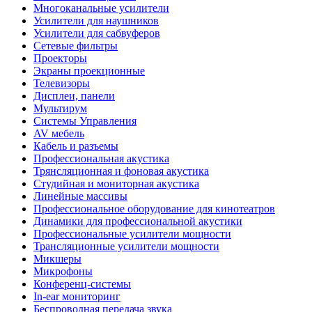
Многоканальные усилители
Усилители для наушников
Усилители для сабвуферов
Сетевые фильтры
Проекторы
Экраны проекционные
Телевизоры
Дисплеи, панели
Мультирум
Системы Управления
AV мебель
Кабель и разъемы
Профессиональная акустика
Трянсляционная и фоновая акустика
Студийная и мониторная акустика
Линейные массивы
Профессиональное оборудование для кинотеатров
Динамики для профессиональной акустики
Профессиональные усилители мощности
Трансляционные усилители мощности
Микшеры
Микрофоны
Конференц-системы
In-ear мониторинг
Беспроводная передача звука