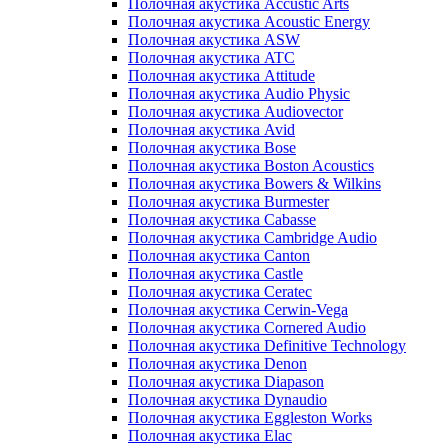
Полочная акустика Accustic Arts
Полочная акустика Acoustic Energy
Полочная акустика ASW
Полочная акустика ATC
Полочная акустика Attitude
Полочная акустика Audio Physic
Полочная акустика Audiovector
Полочная акустика Avid
Полочная акустика Bose
Полочная акустика Boston Acoustics
Полочная акустика Bowers & Wilkins
Полочная акустика Burmester
Полочная акустика Cabasse
Полочная акустика Cambridge Audio
Полочная акустика Canton
Полочная акустика Castle
Полочная акустика Ceratec
Полочная акустика Cerwin-Vega
Полочная акустика Cornered Audio
Полочная акустика Definitive Technology
Полочная акустика Denon
Полочная акустика Diapason
Полочная акустика Dynaudio
Полочная акустика Eggleston Works
Полочная акустика Elac