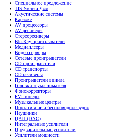
Специальное предложение
TIS Умный Дом
Акустические системы
Караоке
AV процессоры
AV ресиверы
Стереоресиверы
Blu-Ray проигрыватели
Медиаплееры
Видео серверы
Сетевые проигрыватели
CD проигрыватели
CD транспорты
CD ресиверы
Проигрыватели винила
Головки звукоснимателя
Фонокорректоры
FM тюнеры
Музыкальные центры
Портативное и беспроводное аудио
Наушники
ЦАП (DAC)
Интегральные усилители
Предварительные усилители
Усилители мощности