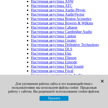
Настенная акустика ASW
Настенная акустика ATC
Настенная акустика Audio Physic
Настенная акустика AudioVector
Настенная акустика Boston Acoustics
Настенная акустика Bowers & Wilkins
Настенная акустика Cabasse
Настенная акустика Cambridge Audio
Настенная акустика Canton
Настенная акустика Ceratec
Настенная акустика Definitive Technology
Настенная акустика DLS
Настенная акустика Elac
Настенная акустика Elipson
Настенная акустика Episode
Настенная акустика Final Sound
Настенная акустика Focal
Настенная акустика Gato Audio
Настенная акустика Heco
✕
Настенная акустика Jamo
Для улучшения работы сайта и его взаимодействия с
пользователями мы используем файлы cookie. Продолжая
Настенная акустика KEF
работу с сайтом, Вы разрешаете использование cookie-файлов.
Настенная акустика Klipsch
Настенная акустика Legacy
Принять
Настенная акустика M&K Sound
Настенная акустика Martin Logan