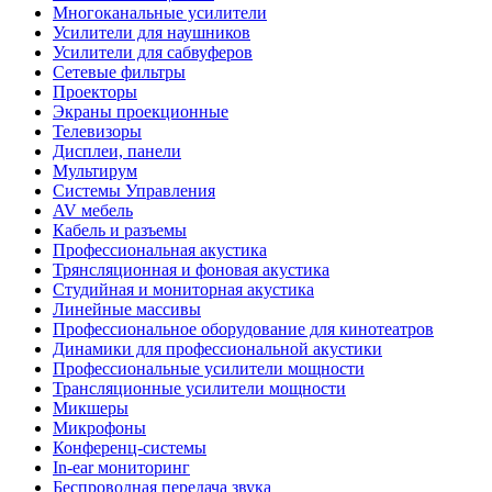
Многоканальные усилители
Усилители для наушников
Усилители для сабвуферов
Сетевые фильтры
Проекторы
Экраны проекционные
Телевизоры
Дисплеи, панели
Мультирум
Системы Управления
AV мебель
Кабель и разъемы
Профессиональная акустика
Трянсляционная и фоновая акустика
Студийная и мониторная акустика
Линейные массивы
Профессиональное оборудование для кинотеатров
Динамики для профессиональной акустики
Профессиональные усилители мощности
Трансляционные усилители мощности
Микшеры
Микрофоны
Конференц-системы
In-ear мониторинг
Беспроводная передача звука