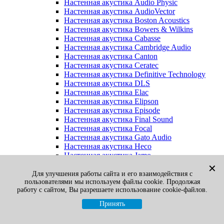
Настенная акустика Audio Physic
Настенная акустика AudioVector
Настенная акустика Boston Acoustics
Настенная акустика Bowers & Wilkins
Настенная акустика Cabasse
Настенная акустика Cambridge Audio
Настенная акустика Canton
Настенная акустика Ceratec
Настенная акустика Definitive Technology
Настенная акустика DLS
Настенная акустика Elac
Настенная акустика Elipson
Настенная акустика Episode
Настенная акустика Final Sound
Настенная акустика Focal
Настенная акустика Gato Audio
Настенная акустика Heco
Настенная акустика Jamo
Настенная акустика KEF
✕
Настенная акустика Klipsch
Для улучшения работы сайта и его взаимодействия с
пользователями мы используем файлы cookie. Продолжая
Настенная акустика Legacy
работу с сайтом, Вы разрешаете использование cookie-файлов.
Настенная акустика M&K Sound
Настенная акустика Martin Logan
Принять
Настенная акустика McIntosh
Настенная акустика Monitor Audio