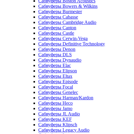
Сабвуферы Boston Acoustics
Сабвуферы Bowers & Wilkins
Сабвуферы Burmester
Сабвуферы Cabasse
Сабвуферы Cambridge Audio
Сабвуферы Canton
Сабвуферы Castle
Сабвуферы Cerwin-Vega
Сабвуферы Definitive Technology
Сабвуферы Denon
Сабвуферы DLS
Сабвуферы Dynaudio
Сабвуферы Elac
Сабвуферы Elipson
Сабвуферы Eltax
Сабвуферы Episode
Сабвуферы Focal
Сабвуферы Genelec
Сабвуферы Harman/Kardon
Сабвуферы Heco
Сабвуферы Jamo
Сабвуферы JL Audio
Сабвуферы KEF
Сабвуферы Klipsch
Сабвуферы Legacy Audio