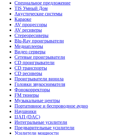
Специальное предложение
TIS Умный Дом
Акустические системы
Караоке
AV процессоры
AV ресиверы
Стереоресиверы
Blu-Ray проигрыватели
Медиаплееры
Видео серверы
Сетевые проигрыватели
CD проигрыватели
CD транспорты
CD ресиверы
Проигрыватели винила
Головки звукоснимателя
Фонокорректоры
FM тюнеры
Музыкальные центры
Портативное и беспроводное аудио
Наушники
ЦАП (DAC)
Интегральные усилители
Предварительные усилители
Усилители мощности