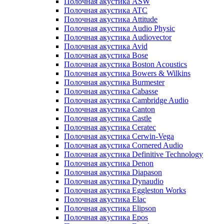
Полочная акустика ASW
Полочная акустика ATC
Полочная акустика Attitude
Полочная акустика Audio Physic
Полочная акустика Audiovector
Полочная акустика Avid
Полочная акустика Bose
Полочная акустика Boston Acoustics
Полочная акустика Bowers & Wilkins
Полочная акустика Burmester
Полочная акустика Cabasse
Полочная акустика Cambridge Audio
Полочная акустика Canton
Полочная акустика Castle
Полочная акустика Ceratec
Полочная акустика Cerwin-Vega
Полочная акустика Cornered Audio
Полочная акустика Definitive Technology
Полочная акустика Denon
Полочная акустика Diapason
Полочная акустика Dynaudio
Полочная акустика Eggleston Works
Полочная акустика Elac
Полочная акустика Elipson
Полочная акустика Epos