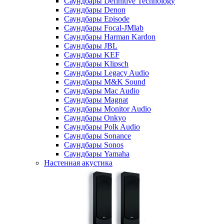
Саундбары Definitive Technology
Саундбары Denon
Саундбары Episode
Саундбары Focal-JMlab
Саундбары Harman Kardon
Саундбары JBL
Саундбары KEF
Саундбары Klipsch
Саундбары Legacy Audio
Саундбары M&K Sound
Саундбары Mac Audio
Саундбары Magnat
Саундбары Monitor Audio
Саундбары Onkyo
Саундбары Polk Audio
Саундбары Sonance
Саундбары Sonos
Саундбары Yamaha
Настенная акустика