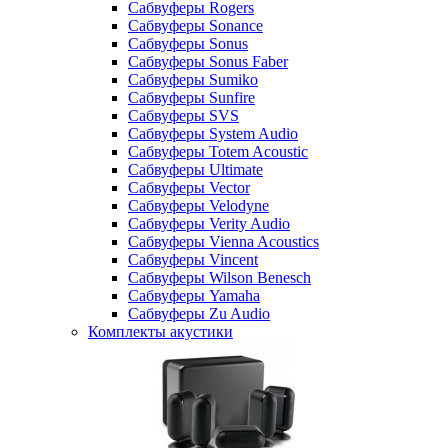
Сабвуферы Rogers
Сабвуферы Sonance
Сабвуферы Sonus
Сабвуферы Sonus Faber
Сабвуферы Sumiko
Сабвуферы Sunfire
Сабвуферы SVS
Сабвуферы System Audio
Сабвуферы Totem Acoustic
Сабвуферы Ultimate
Сабвуферы Vector
Сабвуферы Velodyne
Сабвуферы Verity Audio
Сабвуферы Vienna Acoustics
Сабвуферы Vincent
Сабвуферы Wilson Benesch
Сабвуферы Yamaha
Сабвуферы Zu Audio
Комплекты акустики