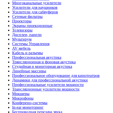
Многоканальные усилители
Усилители для наушников
Усилители для сабвуферов
Сетевые фильтры
Проекторы
Экраны проекционные
Телевизоры
Дисплеи, панели
Мультирум
Системы Управления
AV мебель
Кабель и разъемы
Профессиональная акустика
Трянсляционная и фоновая акустика
Студийная и мониторная акустика
Линейные массивы
Профессиональное оборудование для кинотеатров
Динамики для профессиональной акустики
Профессиональные усилители мощности
Трансляционные усилители мощности
Микшеры
Микрофоны
Конференц-системы
In-ear мониторинг
Беспроводная передача звука