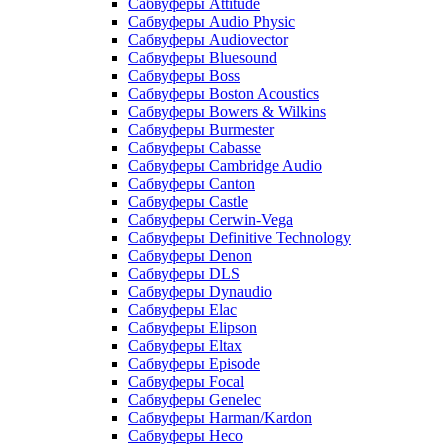
Сабвуферы Attitude
Сабвуферы Audio Physic
Сабвуферы Audiovector
Сабвуферы Bluesound
Сабвуферы Boss
Сабвуферы Boston Acoustics
Сабвуферы Bowers & Wilkins
Сабвуферы Burmester
Сабвуферы Cabasse
Сабвуферы Cambridge Audio
Сабвуферы Canton
Сабвуферы Castle
Сабвуферы Cerwin-Vega
Сабвуферы Definitive Technology
Сабвуферы Denon
Сабвуферы DLS
Сабвуферы Dynaudio
Сабвуферы Elac
Сабвуферы Elipson
Сабвуферы Eltax
Сабвуферы Episode
Сабвуферы Focal
Сабвуферы Genelec
Сабвуферы Harman/Kardon
Сабвуферы Heco