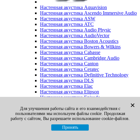
Настенная акустика Aquavision
Настенная акустика Ascendo Immersive Audio
Настенная акустика ASW
Настенная акустика ATC
Настенная акустика Audio Physic
Настенная акустика AudioVector
Настенная акустика Boston Acoustics
Настенная акустика Bowers & Wilkins
Настенная акустика Cabasse
Настенная акустика Cambridge Audio
Настенная акустика Canton
Настенная акустика Ceratec
Настенная акустика Definitive Technology
Настенная акустика DLS
Настенная акустика Elac
Настенная акустика Elipson
Настенная акустика Episode
Настенная акустика Final Sound
✕
Настенная акустика Focal
Для улучшения работы сайта и его взаимодействия с
пользователями мы используем файлы cookie. Продолжая
Настенная акустика Gato Audio
работу с сайтом, Вы разрешаете использование cookie-файлов.
Настенная акустика Heco
Настенная акустика Jamo
Принять
Настенная акустика KEF
Настенная акустика Klipsch