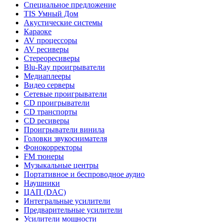
Специальное предложение
TIS Умный Дом
Акустические системы
Караоке
AV процессоры
AV ресиверы
Стереоресиверы
Blu-Ray проигрыватели
Медиаплееры
Видео серверы
Сетевые проигрыватели
CD проигрыватели
CD транспорты
CD ресиверы
Проигрыватели винила
Головки звукоснимателя
Фонокорректоры
FM тюнеры
Музыкальные центры
Портативное и беспроводное аудио
Наушники
ЦАП (DAC)
Интегральные усилители
Предварительные усилители
Усилители мощности