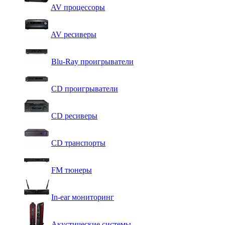
AV процессоры
AV ресиверы
Blu-Ray проигрыватели
CD проигрыватели
CD ресиверы
CD транспорты
FM тюнеры
In-ear мониторинг
Акустические системы