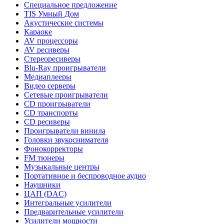
Специальное предложение
TIS Умный Дом
Акустические системы
Караоке
AV процессоры
AV ресиверы
Стереоресиверы
Blu-Ray проигрыватели
Медиаплееры
Видео серверы
Сетевые проигрыватели
CD проигрыватели
CD транспорты
CD ресиверы
Проигрыватели винила
Головки звукоснимателя
Фонокорректоры
FM тюнеры
Музыкальные центры
Портативное и беспроводное аудио
Наушники
ЦАП (DAC)
Интегральные усилители
Предварительные усилители
Усилители мощности