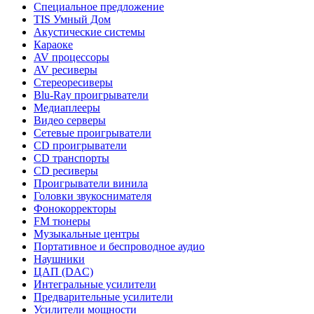
Специальное предложение
TIS Умный Дом
Акустические системы
Караоке
AV процессоры
AV ресиверы
Стереоресиверы
Blu-Ray проигрыватели
Медиаплееры
Видео серверы
Сетевые проигрыватели
CD проигрыватели
CD транспорты
CD ресиверы
Проигрыватели винила
Головки звукоснимателя
Фонокорректоры
FM тюнеры
Музыкальные центры
Портативное и беспроводное аудио
Наушники
ЦАП (DAC)
Интегральные усилители
Предварительные усилители
Усилители мощности