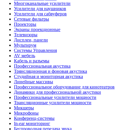
Многоканальные усилители
Усилители для наушников
Усилители для сабвуферов
Сетевые фильтры
Проекторы
Экраны проекционные
Телевизоры
Дисплеи, панели
Мультирум
Системы Управления
AV мебель
Кабель и разъемы
Профессиональная акустика
Трянсляционная и фоновая акустика
Студийная и мониторная акустика
Линейные массивы
Профессиональное оборудование для кинотеатров
Динамики для профессиональной акустики
Профессиональные усилители мощности
Трансляционные усилители мощности
Микшеры
Микрофоны
Конференц-системы
In-ear мониторинг
Беспроводная передача звука