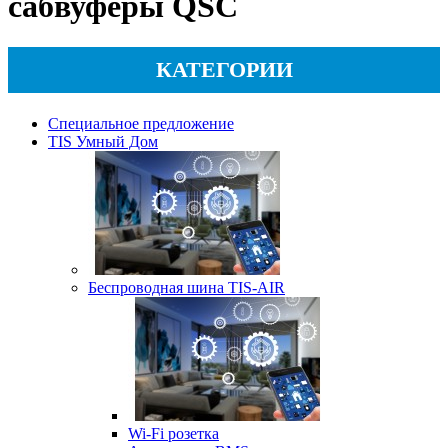
сабвуферы QSC
КАТЕГОРИИ
Специальное предложение
TIS Умный Дом
Беспроводная шина TIS-AIR
Wi-Fi розетка