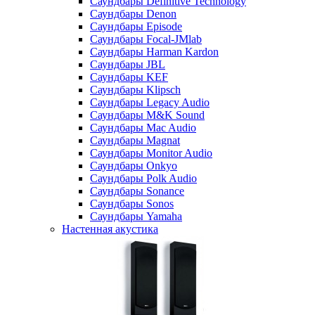
Саундбары Definitive Technology
Саундбары Denon
Саундбары Episode
Саундбары Focal-JMlab
Саундбары Harman Kardon
Саундбары JBL
Саундбары KEF
Саундбары Klipsch
Саундбары Legacy Audio
Саундбары M&K Sound
Саундбары Mac Audio
Саундбары Magnat
Саундбары Monitor Audio
Саундбары Onkyo
Саундбары Polk Audio
Саундбары Sonance
Саундбары Sonos
Саундбары Yamaha
Настенная акустика