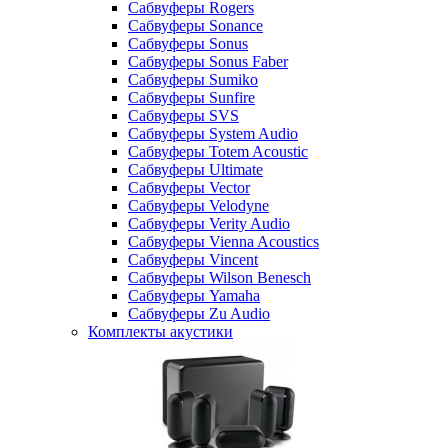
Сабвуферы Rogers
Сабвуферы Sonance
Сабвуферы Sonus
Сабвуферы Sonus Faber
Сабвуферы Sumiko
Сабвуферы Sunfire
Сабвуферы SVS
Сабвуферы System Audio
Сабвуферы Totem Acoustic
Сабвуферы Ultimate
Сабвуферы Vector
Сабвуферы Velodyne
Сабвуферы Verity Audio
Сабвуферы Vienna Acoustics
Сабвуферы Vincent
Сабвуферы Wilson Benesch
Сабвуферы Yamaha
Сабвуферы Zu Audio
Комплекты акустики