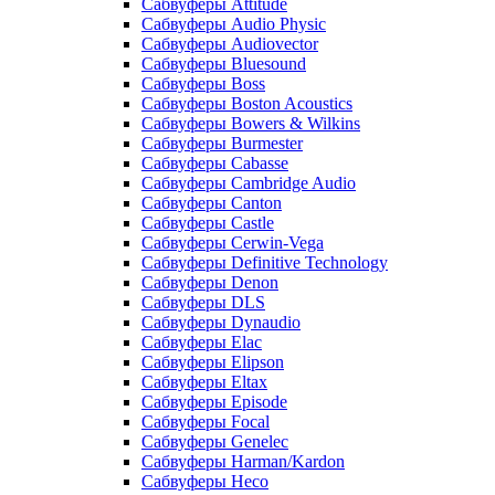
Сабвуферы Attitude
Сабвуферы Audio Physic
Сабвуферы Audiovector
Сабвуферы Bluesound
Сабвуферы Boss
Сабвуферы Boston Acoustics
Сабвуферы Bowers & Wilkins
Сабвуферы Burmester
Сабвуферы Cabasse
Сабвуферы Cambridge Audio
Сабвуферы Canton
Сабвуферы Castle
Сабвуферы Cerwin-Vega
Сабвуферы Definitive Technology
Сабвуферы Denon
Сабвуферы DLS
Сабвуферы Dynaudio
Сабвуферы Elac
Сабвуферы Elipson
Сабвуферы Eltax
Сабвуферы Episode
Сабвуферы Focal
Сабвуферы Genelec
Сабвуферы Harman/Kardon
Сабвуферы Heco