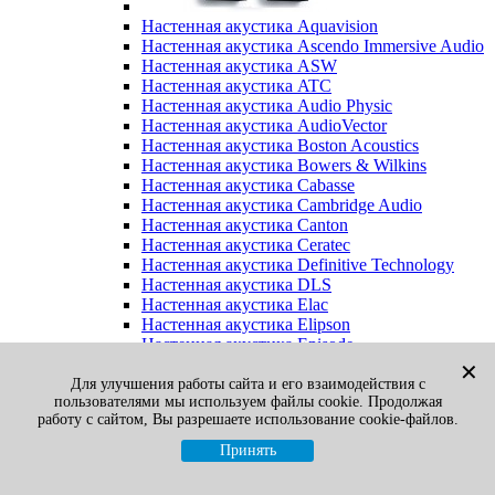
Настенная акустика Aquavision
Настенная акустика Ascendo Immersive Audio
Настенная акустика ASW
Настенная акустика ATC
Настенная акустика Audio Physic
Настенная акустика AudioVector
Настенная акустика Boston Acoustics
Настенная акустика Bowers & Wilkins
Настенная акустика Cabasse
Настенная акустика Cambridge Audio
Настенная акустика Canton
Настенная акустика Ceratec
Настенная акустика Definitive Technology
Настенная акустика DLS
Настенная акустика Elac
Настенная акустика Elipson
Настенная акустика Episode
Настенная акустика Final Sound
✕
Настенная акустика Focal
Для улучшения работы сайта и его взаимодействия с
пользователями мы используем файлы cookie. Продолжая
Настенная акустика Gato Audio
работу с сайтом, Вы разрешаете использование cookie-файлов.
Настенная акустика Heco
Настенная акустика Jamo
Принять
Настенная акустика KEF
Настенная акустика Klipsch